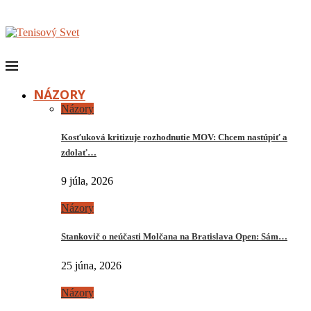
NÁZORY
Názory
Kosťuková kritizuje rozhodnutie MOV: Chcem nastúpiť a
zdolať…
9 júla, 2026
Názory
Stankovič o neúčasti Molčana na Bratislava Open: Sám…
25 júna, 2026
Názory