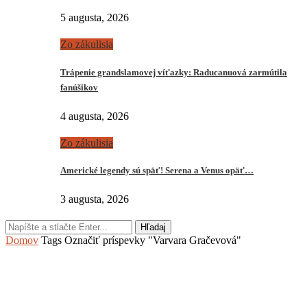
5 augusta, 2026
Zo zákulisia
Trápenie grandslamovej víťazky: Raducanuová zarmútila
fanúšikov
4 augusta, 2026
Zo zákulisia
Americké legendy sú späť! Serena a Venus opäť…
3 augusta, 2026
Hľadaj
Domov
Tags
Označiť príspevky "Varvara Gračevová"