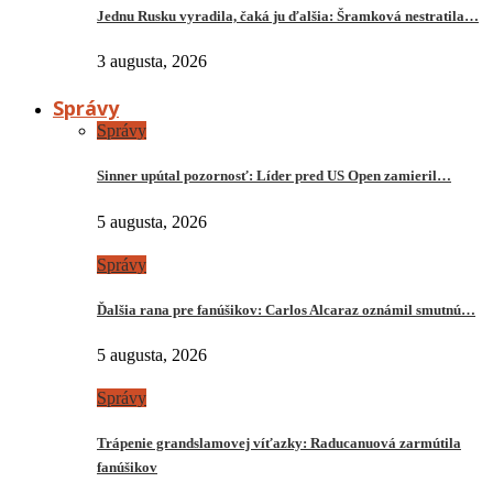
Jednu Rusku vyradila, čaká ju ďalšia: Šramková nestratila…
3 augusta, 2026
Správy
Správy
Sinner upútal pozornosť: Líder pred US Open zamieril…
5 augusta, 2026
Správy
Ďalšia rana pre fanúšikov: Carlos Alcaraz oznámil smutnú…
5 augusta, 2026
Správy
Trápenie grandslamovej víťazky: Raducanuová zarmútila
fanúšikov