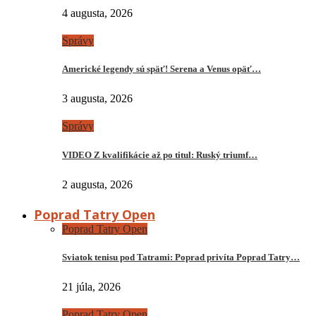
4 augusta, 2026
Správy
Americké legendy sú späť! Serena a Venus opäť…
3 augusta, 2026
Správy
VIDEO Z kvalifikácie až po titul: Ruský triumf…
2 augusta, 2026
Poprad Tatry Open
Poprad Tatry Open
Sviatok tenisu pod Tatrami: Poprad privíta Poprad Tatry…
21 júla, 2026
Poprad Tatry Open