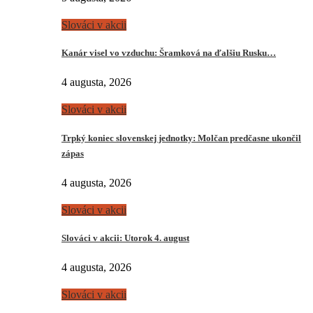
Slováci v akcii
Kanár visel vo vzduchu: Šramková na ďalšiu Rusku…
4 augusta, 2026
Slováci v akcii
Trpký koniec slovenskej jednotky: Molčan predčasne ukončil
zápas
4 augusta, 2026
Slováci v akcii
Slováci v akcii: Utorok 4. august
4 augusta, 2026
Slováci v akcii