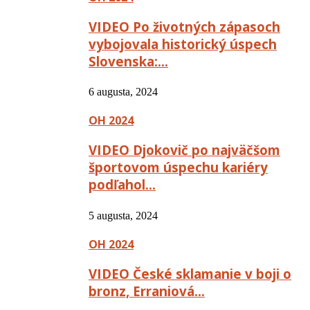
VIDEO Po životných zápasoch
vybojovala historický úspech
Slovenska:…
6 augusta, 2024
OH 2024
VIDEO Djokovič po najväčšom
športovom úspechu kariéry
podľahol…
5 augusta, 2024
OH 2024
VIDEO České sklamanie v boji o
bronz, Erraniová…