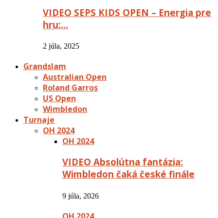
VIDEO SEPS KIDS OPEN – Energia pre
hru:…
2 júla, 2025
Grandslam
Australian Open
Roland Garros
US Open
Wimbledon
Turnaje
OH 2024
OH 2024
VIDEO Absolútna fantázia:
Wimbledon čaká české finále
9 júla, 2026
OH 2024