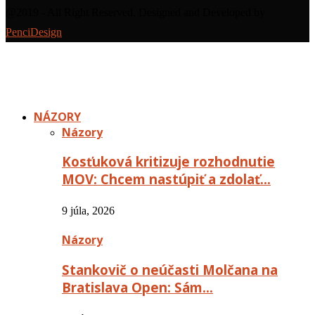
@2019 - All Right Reserved. Designed and Developed by
PenciDesign
NÁZORY
Názory
Kosťuková kritizuje rozhodnutie
MOV: Chcem nastúpiť a zdolať…
9 júla, 2026
Názory
Stankovič o neúčasti Molčana na
Bratislava Open: Sám…