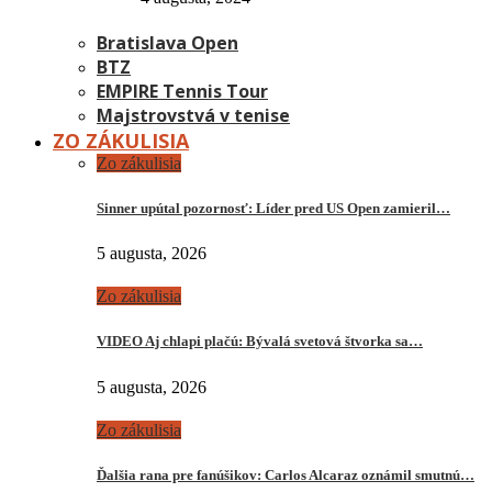
Bratislava Open
BTZ
EMPIRE Tennis Tour
Majstrovstvá v tenise
ZO ZÁKULISIA
Zo zákulisia
Sinner upútal pozornosť: Líder pred US Open zamieril…
5 augusta, 2026
Zo zákulisia
VIDEO Aj chlapi plačú: Bývalá svetová štvorka sa…
5 augusta, 2026
Zo zákulisia
Ďalšia rana pre fanúšikov: Carlos Alcaraz oznámil smutnú…