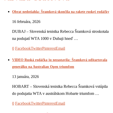
Obrat nedotiahla: Šramková skončila na rakete ruskej rodáčky
16 februára, 2026
DUBAJ – Slovenská tenistka Rebecca Šramková stroskotala
na podujatí WTA 1000 v Dubaji hneď …
0
Facebook
Twitter
Pinterest
Email
VIDEO Ruská rodáčka ju nezastavila: Šramková odštartovala
generálku na Australian Open triumfom
13 januára, 2026
HOBART – Slovenská tenistka Rebecca Šramková vstúpila
do podujatia WTA v austrálskom Hobarte triumfom …
0
Facebook
Twitter
Pinterest
Email