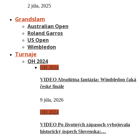
2 júla, 2025
Grandslam
Australian Open
Roland Garros
US Open
Wimbledon
Turnaje
OH 2024
OH 2024
VIDEO Absolútna fantázia: Wimbledon čaká
české finále
9 júla, 2026
OH 2024
VIDEO Po životných zápasoch vybojovala
historický úspech Slovenska:…