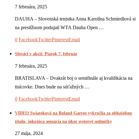
7 februára, 2025
DAUHA – Slovenská tenistka Anna Karolína Schmiedlová si
na prestížnom podujatí WTA Dauha Open …
0
Facebook
Twitter
Pinterest
Email
Slováci v akcii: Piatok 7. február
7 februára, 2025
BRATISLAVA – Dvakrát boj o semifinále aj kvalifikácia na
tisícovke. Dnes bude na súťažných …
0
Facebook
Twitter
Pinterest
Email
VIDEO Swiateková na Roland Garros vykročila za obhajobou
titulu, šokujúca senzácia na úkor svetovej sedmičky
27 mája, 2024