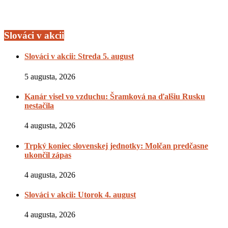
Slováci v akcii
Slováci v akcii: Streda 5. august
5 augusta, 2026
Kanár visel vo vzduchu: Šramková na ďalšiu Rusku
nestačila
4 augusta, 2026
Trpký koniec slovenskej jednotky: Molčan predčasne
ukončil zápas
4 augusta, 2026
Slováci v akcii: Utorok 4. august
4 augusta, 2026