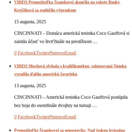
VIDEO Premožiteľka Šramkovej skončila na rakete Rusky,
Krejčíková sa rozlúčila výpraskom
15 augusta, 2025
CINCINNATI – Domáca americká tenistka Coco Gauffová si
zaistila účasť vo štvrťfinále na prestížnom …
0
Facebook
Twitter
Pinterest
Email
VIDEO Muchová zlyhala s kvalifikantkou, talentovaná Nemka
vyradila ďalšiu americkú favoritku
13 augusta, 2025
CINCINNATI – Americká tenistka Coco Gauffová postúpila
bez boja do osemfinále dvojhry na turnaji …
0
Facebook
Twitter
Pinterest
Email
Premožiteľke Šramkovej sa nepostavila: Nad českou hviezdou