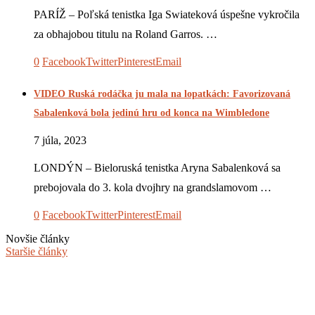
PARÍŽ – Poľská tenistka Iga Swiateková úspešne vykročila
za obhajobou titulu na Roland Garros. …
0
Facebook
Twitter
Pinterest
Email
VIDEO Ruská rodáčka ju mala na lopatkách: Favorizovaná
Sabalenková bola jedinú hru od konca na Wimbledone
7 júla, 2023
LONDÝN – Bieloruská tenistka Aryna Sabalenková sa
prebojovala do 3. kola dvojhry na grandslamovom …
0
Facebook
Twitter
Pinterest
Email
Novšie články
Staršie články