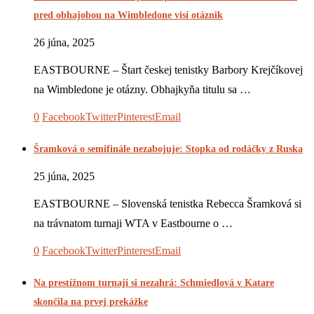
pred obhajobou na Wimbledone visí otáznik
26 júna, 2025
EASTBOURNE – Štart českej tenistky Barbory Krejčíkovej
na Wimbledone je otázny. Obhajkyňa titulu sa …
0
Facebook
Twitter
Pinterest
Email
Šramková o semifinále nezabojuje: Stopka od rodáčky z Ruska
25 júna, 2025
EASTBOURNE – Slovenská tenistka Rebecca Šramková si
na trávnatom turnaji WTA v Eastbourne o …
0
Facebook
Twitter
Pinterest
Email
Na prestížnom turnaji si nezahrá: Schmiedlová v Katare
skončila na prvej prekážke