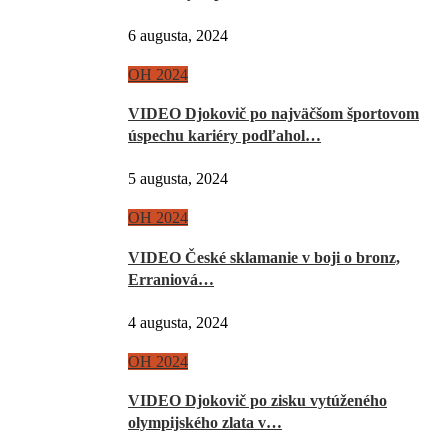
6 augusta, 2024
OH 2024
VIDEO Djokovič po najväčšom športovom
úspechu kariéry podľahol…
5 augusta, 2024
OH 2024
VIDEO České sklamanie v boji o bronz,
Erraniová…
4 augusta, 2024
OH 2024
VIDEO Djokovič po zisku vytúženého
olympijského zlata v…