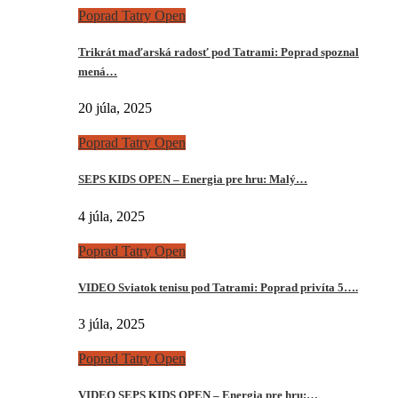
Poprad Tatry Open
Trikrát maďarská radosť pod Tatrami: Poprad spoznal
mená…
20 júla, 2025
Poprad Tatry Open
SEPS KIDS OPEN – Energia pre hru: Malý…
4 júla, 2025
Poprad Tatry Open
VIDEO Sviatok tenisu pod Tatrami: Poprad privíta 5….
3 júla, 2025
Poprad Tatry Open
VIDEO SEPS KIDS OPEN – Energia pre hru:…