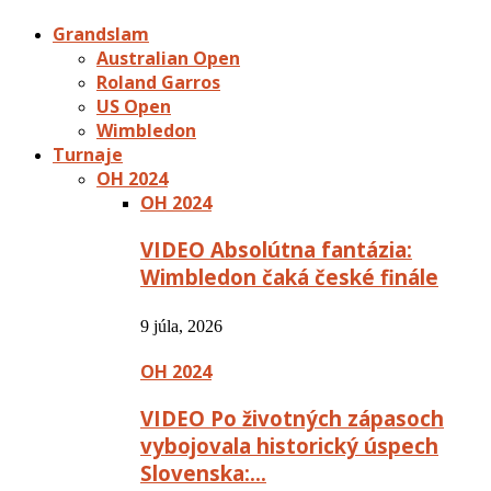
Grandslam
Australian Open
Roland Garros
US Open
Wimbledon
Turnaje
OH 2024
OH 2024
VIDEO Absolútna fantázia:
Wimbledon čaká české finále
9 júla, 2026
OH 2024
VIDEO Po životných zápasoch
vybojovala historický úspech
Slovenska:…