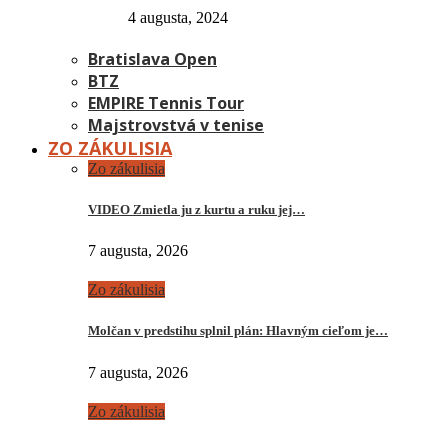
4 augusta, 2024
Bratislava Open
BTZ
EMPIRE Tennis Tour
Majstrovstvá v tenise
ZO ZÁKULISIA
Zo zákulisia
VIDEO Zmietla ju z kurtu a ruku jej…
7 augusta, 2026
Zo zákulisia
Molčan v predstihu splnil plán: Hlavným cieľom je…
7 augusta, 2026
Zo zákulisia