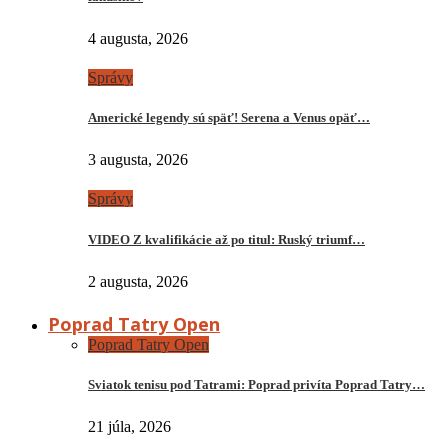
4 augusta, 2026
Správy
Americké legendy sú späť! Serena a Venus opäť…
3 augusta, 2026
Správy
VIDEO Z kvalifikácie až po titul: Ruský triumf…
2 augusta, 2026
Poprad Tatry Open
Poprad Tatry Open
Sviatok tenisu pod Tatrami: Poprad privíta Poprad Tatry…
21 júla, 2026