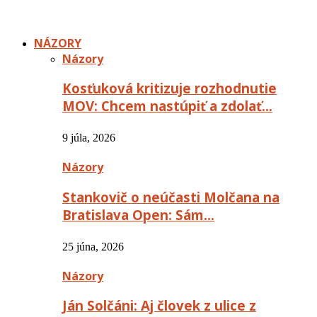
NÁZORY
Názory
Kosťuková kritizuje rozhodnutie
MOV: Chcem nastúpiť a zdolať…
9 júla, 2026
Názory
Stankovič o neúčasti Molčana na
Bratislava Open: Sám…
25 júna, 2026
Názory
Ján Solčáni: Aj človek z ulice z