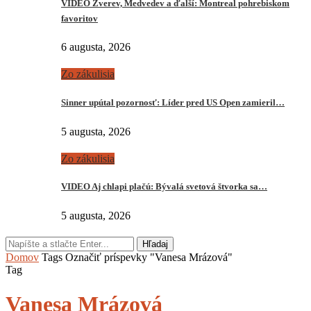
VIDEO Zverev, Medvedev a ďalší: Montreal pohrebiskom
favoritov
6 augusta, 2026
Zo zákulisia
Sinner upútal pozornosť: Líder pred US Open zamieril…
5 augusta, 2026
Zo zákulisia
VIDEO Aj chlapi plačú: Bývalá svetová štvorka sa…
5 augusta, 2026
Hľadaj
Domov
Tags
Označiť príspevky "Vanesa Mrázová"
Tag
Vanesa Mrázová