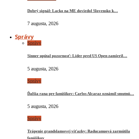
Dobrý signál: Lacko na ME doviedol Slovensko k…
7 augusta, 2026
Správy
Správy
Sinner upútal pozornosť: Líder pred US Open zamieril…
5 augusta, 2026
Správy
Ďalšia rana pre fanúšikov: Carlos Alcaraz oznámil smutnú…
5 augusta, 2026
Správy
Trápenie grandslamovej víťazky: Raducanuová zarmútila
fanúšikov