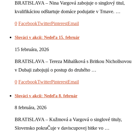
BRATISLAVA – Nina Vargová zabojuje o singlový titul,
kvalifikáciou odštartuje domáce podujatie v Trnave. …
0
Facebook
Twitter
Pinterest
Email
Slováci v akcii: Nedeľa 15. február
15 februára, 2026
BRATISLAVA – Tereza Mihalíková s Britkou Nichollsovou
v Dubaji zabojujú o postup do druhého …
0
Facebook
Twitter
Pinterest
Email
Slováci v akcii: Nedeľa 8. február
8 februára, 2026
BRATISLAVA – Kužmová a Vargová o singlové tituly,
Slovensko pokraČuje v daviscupovej bitke vo …