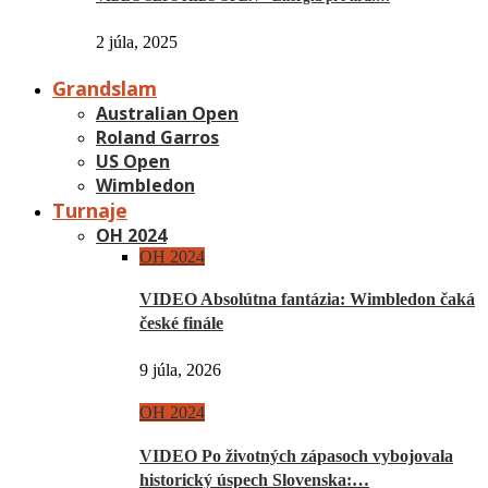
2 júla, 2025
Grandslam
Australian Open
Roland Garros
US Open
Wimbledon
Turnaje
OH 2024
OH 2024
VIDEO Absolútna fantázia: Wimbledon čaká
české finále
9 júla, 2026
OH 2024
VIDEO Po životných zápasoch vybojovala
historický úspech Slovenska:…