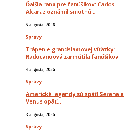
Ďalšia rana pre fanúšikov: Carlos
Alcaraz oznámil smutnú…
5 augusta, 2026
Správy
Trápenie grandslamovej víťazky:
Raducanuová zarmútila fanúšikov
4 augusta, 2026
Správy
Americké legendy sú späť! Serena a
Venus opäť…
3 augusta, 2026
Správy