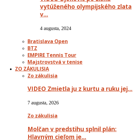
vytúženého olympijského zlata
v…
4 augusta, 2024
Bratislava Open
BTZ
EMPIRE Tennis Tour
Majstrovstvá v tenise
ZO ZÁKULISIA
Zo zákulisia
VIDEO Zmietla ju z kurtu a ruku jej…
7 augusta, 2026
Zo zákulisia
Molčan v predstihu splnil plán:
Hlavným cieľom je…