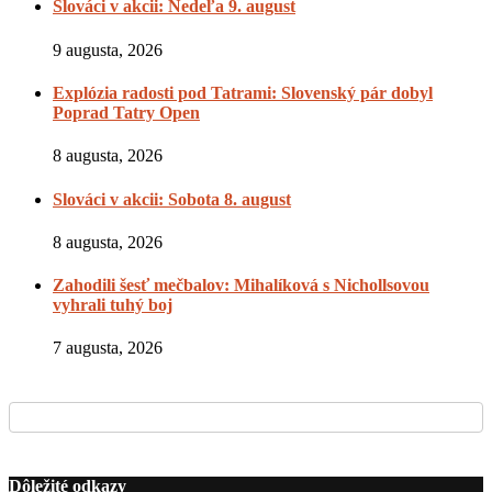
Slováci v akcii: Nedeľa 9. august
9 augusta, 2026
Explózia radosti pod Tatrami: Slovenský pár dobyl
Poprad Tatry Open
8 augusta, 2026
Slováci v akcii: Sobota 8. august
8 augusta, 2026
Zahodili šesť mečbalov: Mihalíková s Nichollsovou
vyhrali tuhý boj
7 augusta, 2026
Dôležité odkazy