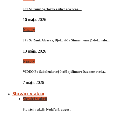
Ján Solčáni: Aj človek z ulice z večera…
16 mája, 2026
Názory
Ján Solčáni: Alcaraz, Djokovič a Sinner nemajú dokonalú…
13 mája, 2026
Názory
VIDEO Po Sabalenkovej útočí aj Sinner: Dávame oveľa…
7 mája, 2026
Slováci v akcii
Slováci v akcii
Slováci v akcii: Nedeľa 9. august