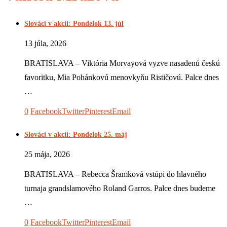
Slováci v akcii: Pondelok 13. júl
13 júla, 2026
BRATISLAVA – Viktória Morvayová vyzve nasadenú českú
favoritku, Mia Pohánkovú menovkyňu Rističovú. Palce dnes
…
0
Facebook
Twitter
Pinterest
Email
Slováci v akcii: Pondelok 25. máj
25 mája, 2026
BRATISLAVA – Rebecca Šramková vstúpi do hlavného
turnaja grandslamového Roland Garros. Palce dnes budeme
…
0
Facebook
Twitter
Pinterest
Email