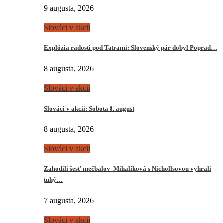
9 augusta, 2026
Slováci v akcii
Explózia radosti pod Tatrami: Slovenský pár dobyl Poprad…
8 augusta, 2026
Slováci v akcii
Slováci v akcii: Sobota 8. august
8 augusta, 2026
Slováci v akcii
Zahodili šesť mečbalov: Mihalíková s Nichollsovou vyhrali
tuhý…
7 augusta, 2026
Slováci v akcii