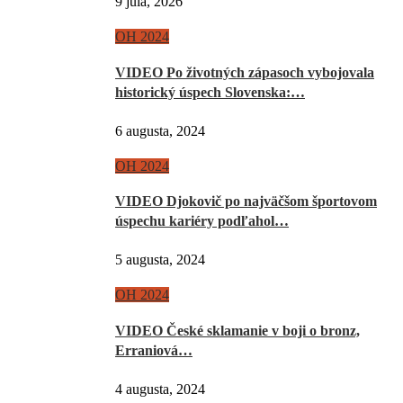
9 júla, 2026
OH 2024
VIDEO Po životných zápasoch vybojovala
historický úspech Slovenska:…
6 augusta, 2024
OH 2024
VIDEO Djokovič po najväčšom športovom
úspechu kariéry podľahol…
5 augusta, 2024
OH 2024
VIDEO České sklamanie v boji o bronz,
Erraniová…
4 augusta, 2024