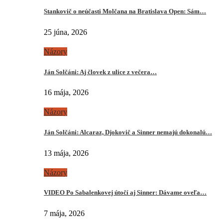
Stankovič o neúčasti Molčana na Bratislava Open: Sám…
25 júna, 2026
Názory
Ján Solčáni: Aj človek z ulice z večera…
16 mája, 2026
Názory
Ján Solčáni: Alcaraz, Djokovič a Sinner nemajú dokonalú…
13 mája, 2026
Názory
VIDEO Po Sabalenkovej útočí aj Sinner: Dávame oveľa…
7 mája, 2026