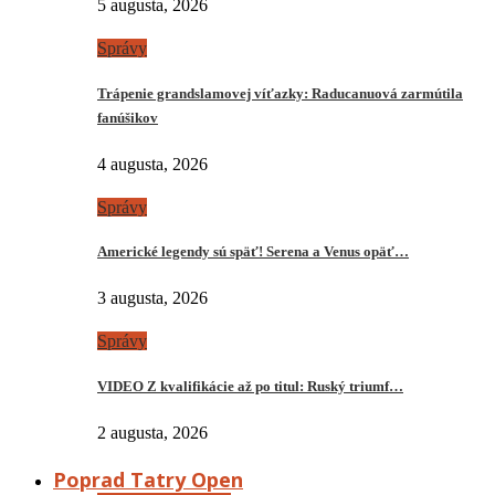
5 augusta, 2026
Správy
Trápenie grandslamovej víťazky: Raducanuová zarmútila
fanúšikov
4 augusta, 2026
Správy
Americké legendy sú späť! Serena a Venus opäť…
3 augusta, 2026
Správy
VIDEO Z kvalifikácie až po titul: Ruský triumf…
2 augusta, 2026
Poprad Tatry Open