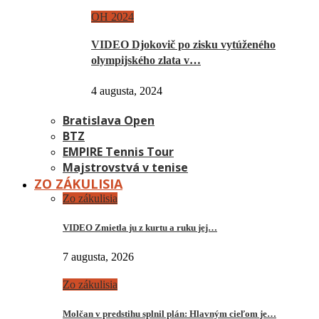
OH 2024
VIDEO Djokovič po zisku vytúženého
olympijského zlata v…
4 augusta, 2024
Bratislava Open
BTZ
EMPIRE Tennis Tour
Majstrovstvá v tenise
ZO ZÁKULISIA
Zo zákulisia
VIDEO Zmietla ju z kurtu a ruku jej…
7 augusta, 2026
Zo zákulisia
Molčan v predstihu splnil plán: Hlavným cieľom je…