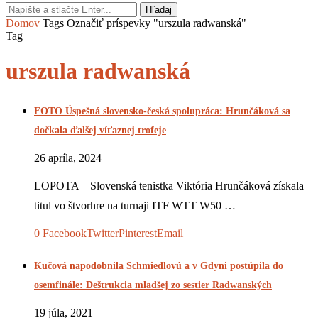
Hľadaj
Domov
Tags
Označiť príspevky "urszula radwanská"
Tag
urszula radwanská
FOTO Úspešná slovensko-česká spolupráca: Hrunčáková sa
dočkala ďalšej víťaznej trofeje
26 apríla, 2024
LOPOTA – Slovenská tenistka Viktória Hrunčáková získala
titul vo štvorhre na turnaji ITF WTT W50 …
0
Facebook
Twitter
Pinterest
Email
Kučová napodobnila Schmiedlovú a v Gdyni postúpila do
osemfinále: Deštrukcia mladšej zo sestier Radwanských
19 júla, 2021