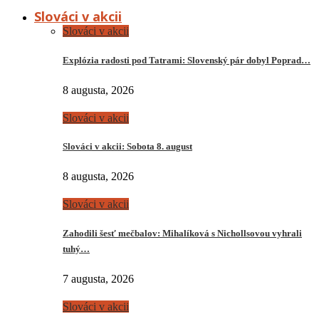
Slováci v akcii
Slováci v akcii
Explózia radosti pod Tatrami: Slovenský pár dobyl Poprad…
8 augusta, 2026
Slováci v akcii
Slováci v akcii: Sobota 8. august
8 augusta, 2026
Slováci v akcii
Zahodili šesť mečbalov: Mihalíková s Nichollsovou vyhrali
tuhý…
7 augusta, 2026
Slováci v akcii