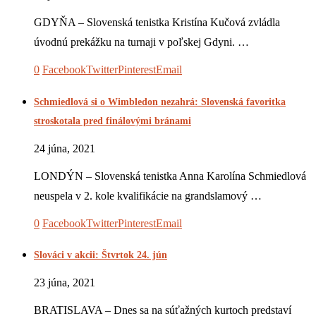
GDYŇA – Slovenská tenistka Kristína Kučová zvládla
úvodnú prekážku na turnaji v poľskej Gdyni. …
0
Facebook
Twitter
Pinterest
Email
Schmiedlová si o Wimbledon nezahrá: Slovenská favoritka
stroskotala pred finálovými bránami
24 júna, 2021
LONDÝN – Slovenská tenistka Anna Karolína Schmiedlová
neuspela v 2. kole kvalifikácie na grandslamový …
0
Facebook
Twitter
Pinterest
Email
Slováci v akcii: Štvrtok 24. jún
23 júna, 2021
BRATISLAVA – Dnes sa na súťažných kurtoch predstaví