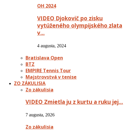
OH 2024
VIDEO Djokovič po zisku
vytúženého olympijského zlata
v…
4 augusta, 2024
Bratislava Open
BTZ
EMPIRE Tennis Tour
Majstrovstvá v tenise
ZO ZÁKULISIA
Zo zákulisia
VIDEO Zmietla ju z kurtu a ruku jej…
7 augusta, 2026
Zo zákulisia