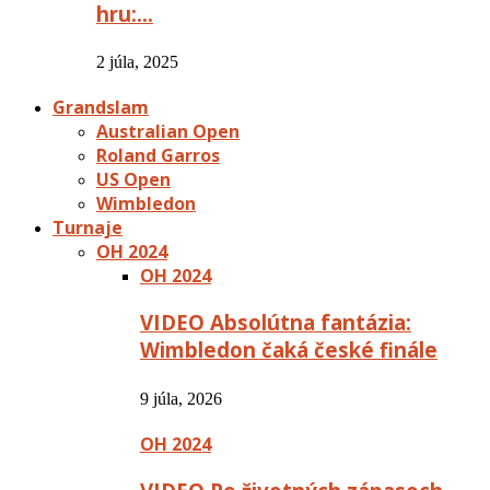
hru:…
2 júla, 2025
Grandslam
Australian Open
Roland Garros
US Open
Wimbledon
Turnaje
OH 2024
OH 2024
VIDEO Absolútna fantázia:
Wimbledon čaká české finále
9 júla, 2026
OH 2024