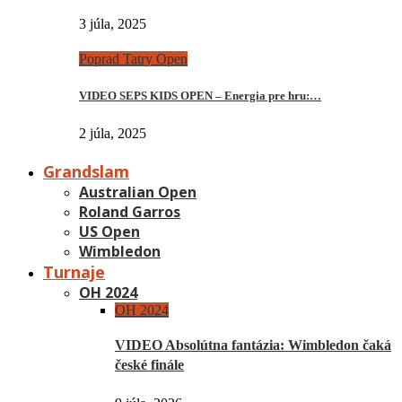
3 júla, 2025
Poprad Tatry Open
VIDEO SEPS KIDS OPEN – Energia pre hru:…
2 júla, 2025
Grandslam
Australian Open
Roland Garros
US Open
Wimbledon
Turnaje
OH 2024
OH 2024
VIDEO Absolútna fantázia: Wimbledon čaká
české finále