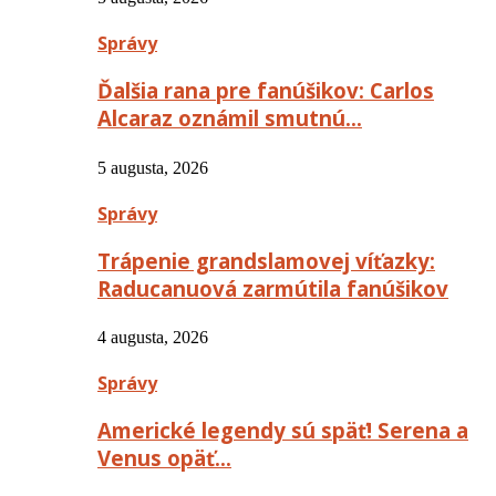
Správy
Ďalšia rana pre fanúšikov: Carlos
Alcaraz oznámil smutnú…
5 augusta, 2026
Správy
Trápenie grandslamovej víťazky:
Raducanuová zarmútila fanúšikov
4 augusta, 2026
Správy
Americké legendy sú späť! Serena a
Venus opäť…