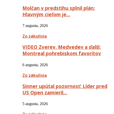
Molčan v predstihu splnil plán:
Hlavným cieľom je…
7 augusta, 2026
Zo zákulisia
VIDEO Zverev, Medvedev a ďalší:
Montreal pohrebiskom favoritov
6 augusta, 2026
Zo zákulisia
Sinner upútal pozornosť: Líder pred
US Open zamieril…
5 augusta, 2026