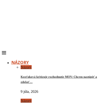
NÁZORY
Názory
Kosťuková kritizuje rozhodnutie MOV: Chcem nastúpiť a
zdolať…
9 júla, 2026
Názory