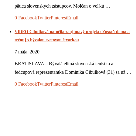
pätica slovenských zástupcov. Molčan o veľkú …
0
Facebook
Twitter
Pinterest
Email
VIDEO Cibulková natočila zaujímavý projekt: Zostaň doma a
trénuj s bývalou svetovou štvorkou
7 mája, 2020
BRATISLAVA – Bývalá elitná slovenská tenistka a
fedcupová reprezentantka Dominika Cibulková (31) sa už …
0
Facebook
Twitter
Pinterest
Email