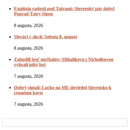
Explózia radosti pod Tatrami: Slovenský pár dobyl
Poprad Tatry Open
8 augusta, 2026
Slováci v akcii: Sobota 8. august
8 augusta, 2026
Zahodili šesť mečbalov: Mihalíková s Nichollsovou
vyhrali tuhý boj
7 augusta, 2026
Dobrý signál: Lacko na ME doviedol Slovensko k
cennému kovu
7 augusta, 2026