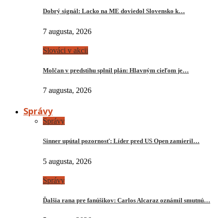
Dobrý signál: Lacko na ME doviedol Slovensko k…
7 augusta, 2026
Slováci v akcii
Molčan v predstihu splnil plán: Hlavným cieľom je…
7 augusta, 2026
Správy
Správy
Sinner upútal pozornosť: Líder pred US Open zamieril…
5 augusta, 2026
Správy
Ďalšia rana pre fanúšikov: Carlos Alcaraz oznámil smutnú…