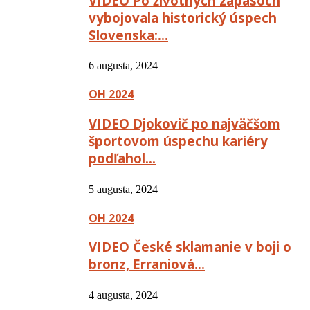
VIDEO Po životných zápasoch
vybojovala historický úspech
Slovenska:…
6 augusta, 2024
OH 2024
VIDEO Djokovič po najväčšom
športovom úspechu kariéry
podľahol…
5 augusta, 2024
OH 2024
VIDEO České sklamanie v boji o
bronz, Erraniová…
4 augusta, 2024