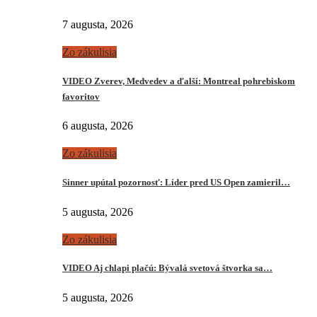
7 augusta, 2026
Zo zákulisia
VIDEO Zverev, Medvedev a ďalší: Montreal pohrebiskom
favoritov
6 augusta, 2026
Zo zákulisia
Sinner upútal pozornosť: Líder pred US Open zamieril…
5 augusta, 2026
Zo zákulisia
VIDEO Aj chlapi plačú: Bývalá svetová štvorka sa…
5 augusta, 2026