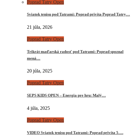
Poprad Tatry Open
Sviatok tenisu pod Tatrami: Poprad privíta Poprad Tatry…
21 júla, 2026
Poprad Tatry Open
Trikrát maďarská radosť pod Tatrami: Poprad spoznal
mená…
20 júla, 2025
Poprad Tatry Open
SEPS KIDS OPEN – Energia pre hru: Malý…
4 júla, 2025
Poprad Tatry Open
VIDEO Sviatok tenisu pod Tatrami: Poprad privíta 5….