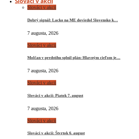
Slováci v akcii
Slováci v akcii
Dobrý signál: Lacko na ME doviedol Slovensko k…
7 augusta, 2026
Slováci v akcii
Molčan v predstihu splnil plán: Hlavným cieľom je…
7 augusta, 2026
Slováci v akcii
Slováci v akcii: Piatok 7. august
7 augusta, 2026
Slováci v akcii
Slováci v akcii: Štvrtok 6. august