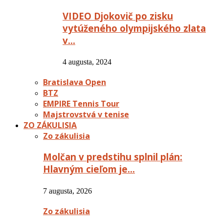
VIDEO Djokovič po zisku
vytúženého olympijského zlata
v…
4 augusta, 2024
Bratislava Open
BTZ
EMPIRE Tennis Tour
Majstrovstvá v tenise
ZO ZÁKULISIA
Zo zákulisia
Molčan v predstihu splnil plán:
Hlavným cieľom je…
7 augusta, 2026
Zo zákulisia