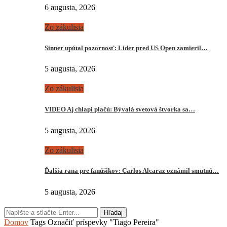
6 augusta, 2026
Zo zákulisia
Sinner upútal pozornosť: Líder pred US Open zamieril…
5 augusta, 2026
Zo zákulisia
VIDEO Aj chlapi plačú: Bývalá svetová štvorka sa…
5 augusta, 2026
Zo zákulisia
Ďalšia rana pre fanúšikov: Carlos Alcaraz oznámil smutnú…
5 augusta, 2026
Hľadaj
Domov
Tags
Označiť príspevky "Tiago Pereira"