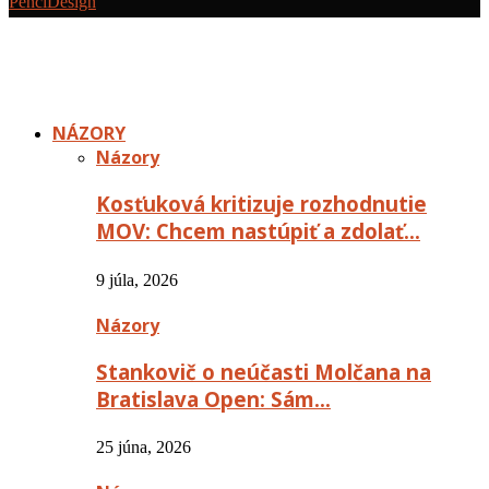
PenciDesign
NÁZORY
Názory
Kosťuková kritizuje rozhodnutie
MOV: Chcem nastúpiť a zdolať…
9 júla, 2026
Názory
Stankovič o neúčasti Molčana na
Bratislava Open: Sám…
25 júna, 2026