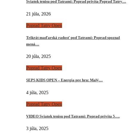
Sviatok tenisu pod Tatrami: Poprad privíta Poprad Tatry…
21 júla, 2026
Poprad Tatry Open
Trikrát maďarská radosť pod Tatrami: Poprad spoznal
mená…
20 júla, 2025
Poprad Tatry Open
SEPS KIDS OPEN – Energia pre hru: Malý…
4 júla, 2025
Poprad Tatry Open
VIDEO Sviatok tenisu pod Tatrami: Poprad privíta 5….
3 júla, 2025