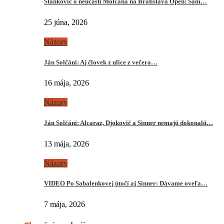
Stankovič o neúčasti Molčana na Bratislava Open: Sám…
25 júna, 2026
Názory
Ján Solčáni: Aj človek z ulice z večera…
16 mája, 2026
Názory
Ján Solčáni: Alcaraz, Djokovič a Sinner nemajú dokonalú…
13 mája, 2026
Názory
VIDEO Po Sabalenkovej útočí aj Sinner: Dávame oveľa…
7 mája, 2026