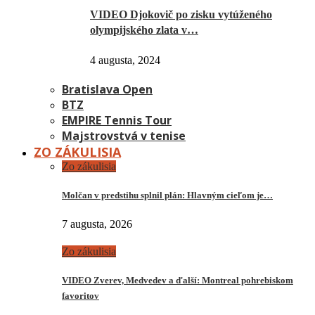
VIDEO Djokovič po zisku vytúženého
olympijského zlata v…
4 augusta, 2024
Bratislava Open
BTZ
EMPIRE Tennis Tour
Majstrovstvá v tenise
ZO ZÁKULISIA
Zo zákulisia
Molčan v predstihu splnil plán: Hlavným cieľom je…
7 augusta, 2026
Zo zákulisia
VIDEO Zverev, Medvedev a ďalší: Montreal pohrebiskom
favoritov