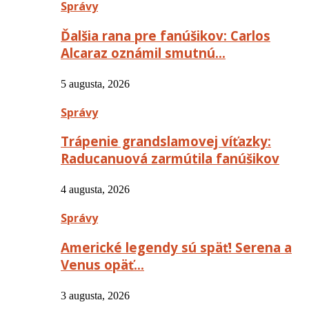
Správy
Ďalšia rana pre fanúšikov: Carlos
Alcaraz oznámil smutnú…
5 augusta, 2026
Správy
Trápenie grandslamovej víťazky:
Raducanuová zarmútila fanúšikov
4 augusta, 2026
Správy
Americké legendy sú späť! Serena a
Venus opäť…
3 augusta, 2026