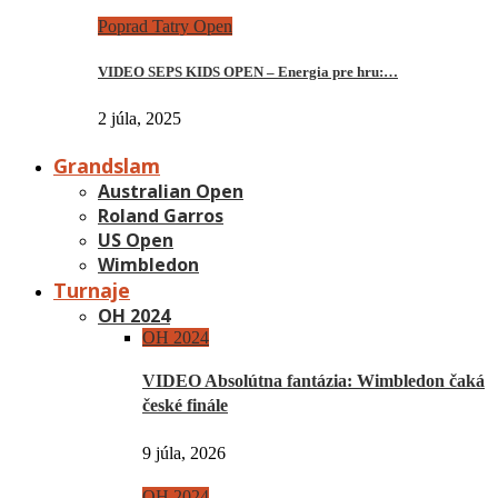
Poprad Tatry Open
VIDEO SEPS KIDS OPEN – Energia pre hru:…
2 júla, 2025
Grandslam
Australian Open
Roland Garros
US Open
Wimbledon
Turnaje
OH 2024
OH 2024
VIDEO Absolútna fantázia: Wimbledon čaká
české finále
9 júla, 2026
OH 2024