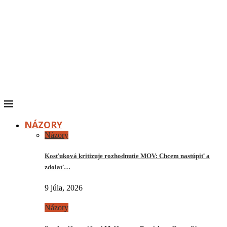
NÁZORY
Názory
Kosťuková kritizuje rozhodnutie MOV: Chcem nastúpiť a
zdolať…
9 júla, 2026
Názory