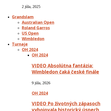
2 júla, 2025
Grandslam
Australian Open
Roland Garros
US Open
Wimbledon
Turnaje
OH 2024
OH 2024
VIDEO Absolútna fantázia:
Wimbledon čaká české finále
9 júla, 2026
OH 2024
VIDEO Po životných zápasoch
vybojovala historický úspech