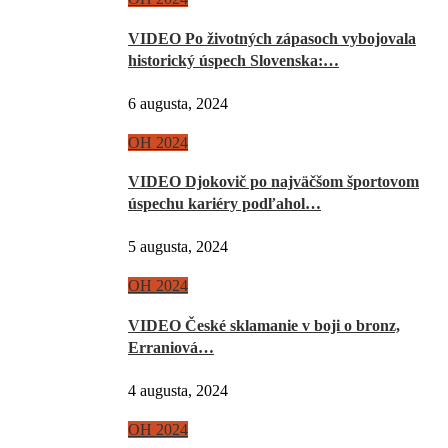
VIDEO Po životných zápasoch vybojovala
historický úspech Slovenska:…
6 augusta, 2024
OH 2024
VIDEO Djokovič po najväčšom športovom
úspechu kariéry podľahol…
5 augusta, 2024
OH 2024
VIDEO České sklamanie v boji o bronz,
Erraniová…
4 augusta, 2024
OH 2024