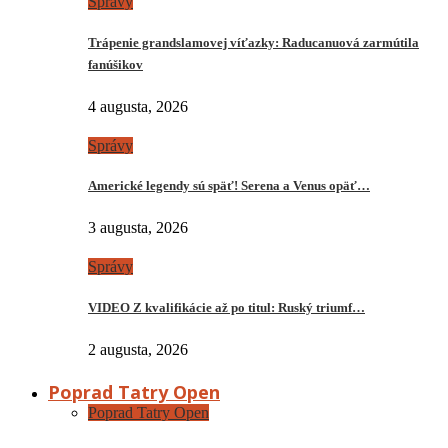
Správy
Trápenie grandslamovej víťazky: Raducanuová zarmútila
fanúšikov
4 augusta, 2026
Správy
Americké legendy sú späť! Serena a Venus opäť…
3 augusta, 2026
Správy
VIDEO Z kvalifikácie až po titul: Ruský triumf…
2 augusta, 2026
Poprad Tatry Open
Poprad Tatry Open