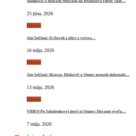
Stankovič o neúčasti Molčana na Bratislava Open: Sám…
25 júna, 2026
Názory
Ján Solčáni: Aj človek z ulice z večera…
16 mája, 2026
Názory
Ján Solčáni: Alcaraz, Djokovič a Sinner nemajú dokonalú…
13 mája, 2026
Názory
VIDEO Po Sabalenkovej útočí aj Sinner: Dávame oveľa…
7 mája, 2026