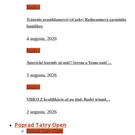
Správy
Trápenie grandslamovej víťazky: Raducanuová zarmútila
fanúšikov
4 augusta, 2026
Správy
Americké legendy sú späť! Serena a Venus opäť…
3 augusta, 2026
Správy
VIDEO Z kvalifikácie až po titul: Ruský triumf…
2 augusta, 2026
Poprad Tatry Open
Poprad Tatry Open