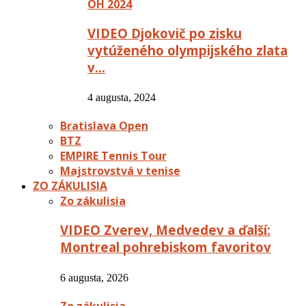
OH 2024
VIDEO Djokovič po zisku
vytúženého olympijského zlata
v…
4 augusta, 2024
Bratislava Open
BTZ
EMPIRE Tennis Tour
Majstrovstvá v tenise
ZO ZÁKULISIA
Zo zákulisia
VIDEO Zverev, Medvedev a ďalší:
Montreal pohrebiskom favoritov
6 augusta, 2026
Zo zákulisia