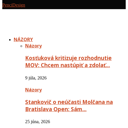
PenciDesign
NÁZORY
Názory
Kosťuková kritizuje rozhodnutie
MOV: Chcem nastúpiť a zdolať…
9 júla, 2026
Názory
Stankovič o neúčasti Molčana na
Bratislava Open: Sám…
25 júna, 2026