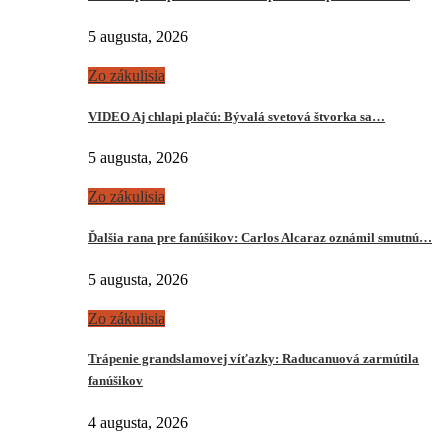
5 augusta, 2026
Zo zákulisia
VIDEO Aj chlapi plačú: Bývalá svetová štvorka sa…
5 augusta, 2026
Zo zákulisia
Ďalšia rana pre fanúšikov: Carlos Alcaraz oznámil smutnú…
5 augusta, 2026
Zo zákulisia
Trápenie grandslamovej víťazky: Raducanuová zarmútila
fanúšikov
4 augusta, 2026