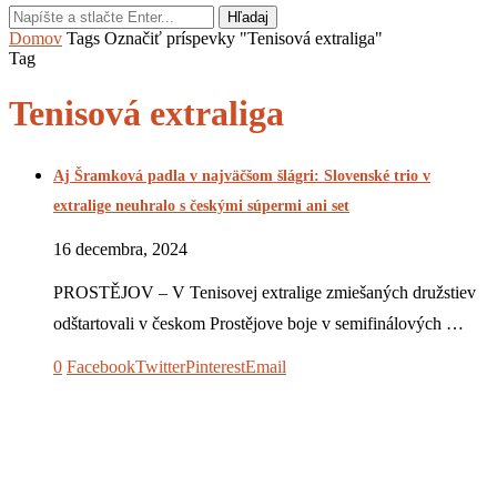
Hľadaj
Domov
Tags
Označiť príspevky "Tenisová extraliga"
Tag
Tenisová extraliga
Aj Šramková padla v najväčšom šlágri: Slovenské trio v
extralige neuhralo s českými súpermi ani set
16 decembra, 2024
PROSTĚJOV – V Tenisovej extralige zmiešaných družstiev
odštartovali v českom Prostějove boje v semifinálových …
0
Facebook
Twitter
Pinterest
Email