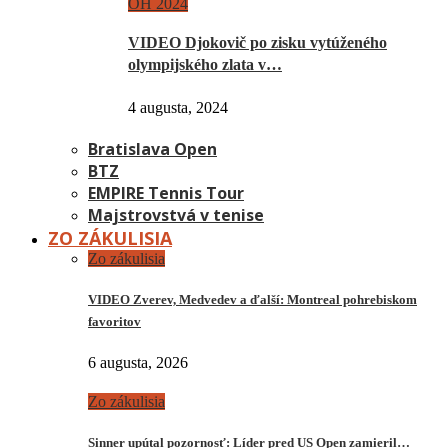
OH 2024
VIDEO Djokovič po zisku vytúženého
olympijského zlata v…
4 augusta, 2024
Bratislava Open
BTZ
EMPIRE Tennis Tour
Majstrovstvá v tenise
ZO ZÁKULISIA
Zo zákulisia
VIDEO Zverev, Medvedev a ďalší: Montreal pohrebiskom
favoritov
6 augusta, 2026
Zo zákulisia
Sinner upútal pozornosť: Líder pred US Open zamieril…