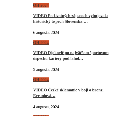
OH 2024
VIDEO Po životných zápasoch vybojovala
historický úspech Slovenska:…
6 augusta, 2024
OH 2024
VIDEO Djokovič po najväčšom športovom
úspechu kariéry podľahol…
5 augusta, 2024
OH 2024
VIDEO České sklamanie v boji o bronz,
Erraniová…
4 augusta, 2024