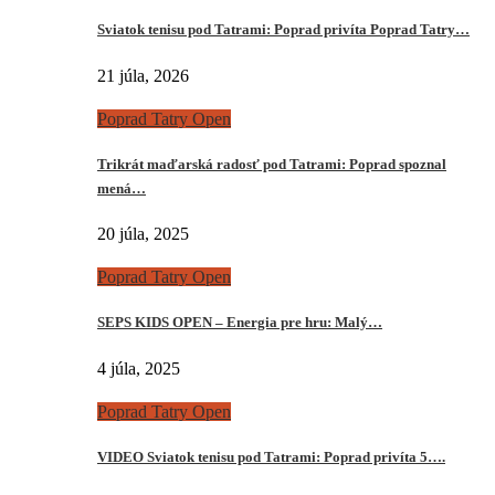
Sviatok tenisu pod Tatrami: Poprad privíta Poprad Tatry…
21 júla, 2026
Poprad Tatry Open
Trikrát maďarská radosť pod Tatrami: Poprad spoznal
mená…
20 júla, 2025
Poprad Tatry Open
SEPS KIDS OPEN – Energia pre hru: Malý…
4 júla, 2025
Poprad Tatry Open
VIDEO Sviatok tenisu pod Tatrami: Poprad privíta 5….