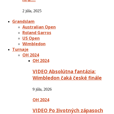
2 júla, 2025
Grandslam
Australian Open
Roland Garros
US Open
Wimbledon
Turnaje
OH 2024
OH 2024
VIDEO Absolútna fantázia:
Wimbledon čaká české finále
9 júla, 2026
OH 2024
VIDEO Po životných zápasoch