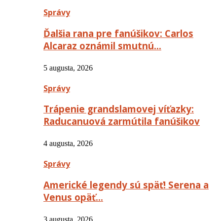
Správy
Ďalšia rana pre fanúšikov: Carlos
Alcaraz oznámil smutnú…
5 augusta, 2026
Správy
Trápenie grandslamovej víťazky:
Raducanuová zarmútila fanúšikov
4 augusta, 2026
Správy
Americké legendy sú späť! Serena a
Venus opäť…
3 augusta, 2026