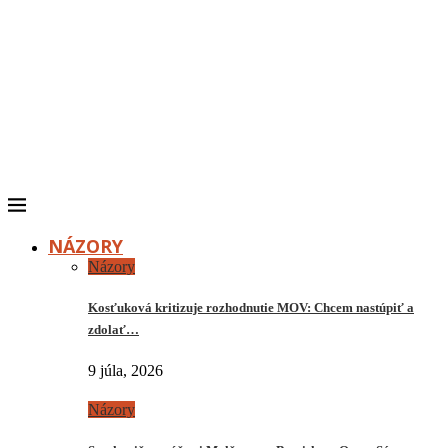
NÁZORY
Názory
Kosťuková kritizuje rozhodnutie MOV: Chcem nastúpiť a
zdolať…
9 júla, 2026
Názory