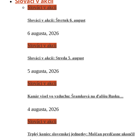
Slováci v akcii
Slováci v akcii
Slováci v akcii: Štvrtok 6. august
6 augusta, 2026
Slováci v akcii
Slováci v akcii: Streda 5. august
5 augusta, 2026
Slováci v akcii
Kanár visel vo vzduchu: Šramková na ďalšiu Rusku…
4 augusta, 2026
Slováci v akcii
Trpký koniec slovenskej jednotky: Molčan predčasne ukončil