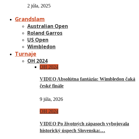
2 júla, 2025
Grandslam
Australian Open
Roland Garros
US Open
Wimbledon
Turnaje
OH 2024
OH 2024
VIDEO Absolútna fantázia: Wimbledon čaká
české finále
9 júla, 2026
OH 2024
VIDEO Po životných zápasoch vybojovala
historický úspech Slovenska:…