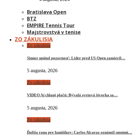
Bratislava Open
BTZ
EMPIRE Tennis Tour
Majstrovstvá v tenise
ZO ZÁKULISIA
Zo zákulisia
Sinner upútal pozornosť: Líder pred US Open zamieril…
5 augusta, 2026
Zo zákulisia
VIDEO Aj chlapi plačú: Bývalá svetová štvorka sa…
5 augusta, 2026
Zo zákulisia
Ďalšia rana pre fanúšikov: Carlos Alcaraz oznámil smutnú…