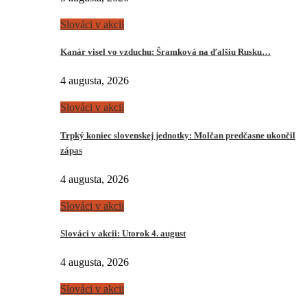
Slováci v akcii
Kanár visel vo vzduchu: Šramková na ďalšiu Rusku…
4 augusta, 2026
Slováci v akcii
Trpký koniec slovenskej jednotky: Molčan predčasne ukončil
zápas
4 augusta, 2026
Slováci v akcii
Slováci v akcii: Utorok 4. august
4 augusta, 2026
Slováci v akcii