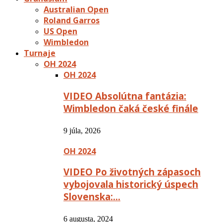
Australian Open
Roland Garros
US Open
Wimbledon
Turnaje
OH 2024
OH 2024
VIDEO Absolútna fantázia:
Wimbledon čaká české finále
9 júla, 2026
OH 2024
VIDEO Po životných zápasoch
vybojovala historický úspech
Slovenska:…
6 augusta, 2024