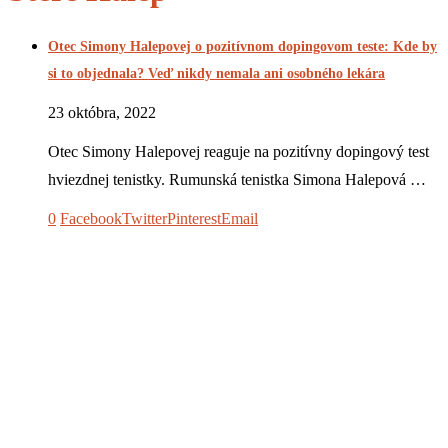
Otec Simony Halepovej o pozitívnom dopingovom teste: Kde by
si to objednala? Veď nikdy nemala ani osobného lekára
23 októbra, 2022
Otec Simony Halepovej reaguje na pozitívny dopingový test
hviezdnej tenistky. Rumunská tenistka Simona Halepová …
0
Facebook
Twitter
Pinterest
Email