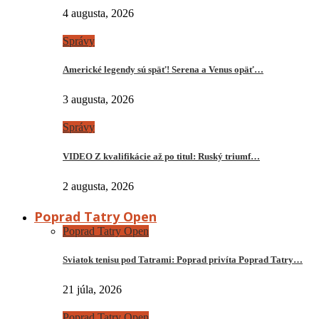
4 augusta, 2026
Správy
Americké legendy sú späť! Serena a Venus opäť…
3 augusta, 2026
Správy
VIDEO Z kvalifikácie až po titul: Ruský triumf…
2 augusta, 2026
Poprad Tatry Open
Poprad Tatry Open
Sviatok tenisu pod Tatrami: Poprad privíta Poprad Tatry…
21 júla, 2026
Poprad Tatry Open