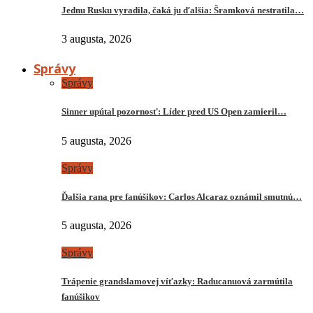
Jednu Rusku vyradila, čaká ju ďalšia: Šramková nestratila…
3 augusta, 2026
Správy
Správy
Sinner upútal pozornosť: Líder pred US Open zamieril…
5 augusta, 2026
Správy
Ďalšia rana pre fanúšikov: Carlos Alcaraz oznámil smutnú…
5 augusta, 2026
Správy
Trápenie grandslamovej víťazky: Raducanuová zarmútila
fanúšikov