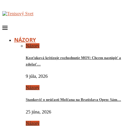
NÁZORY
Názory
Kosťuková kritizuje rozhodnutie MOV: Chcem nastúpiť a
zdolať…
9 júla, 2026
Názory
Stankovič o neúčasti Molčana na Bratislava Open: Sám…
25 júna, 2026
Názory