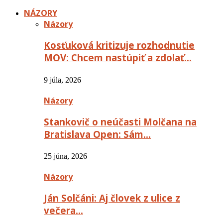
NÁZORY
Názory
Kosťuková kritizuje rozhodnutie
MOV: Chcem nastúpiť a zdolať…
9 júla, 2026
Názory
Stankovič o neúčasti Molčana na
Bratislava Open: Sám…
25 júna, 2026
Názory
Ján Solčáni: Aj človek z ulice z
večera…