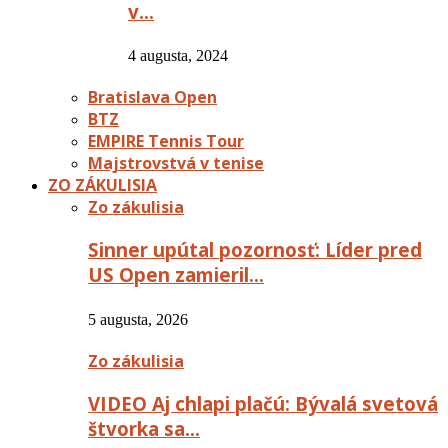
v…
4 augusta, 2024
Bratislava Open
BTZ
EMPIRE Tennis Tour
Majstrovstvá v tenise
ZO ZÁKULISIA
Zo zákulisia
Sinner upútal pozornosť: Líder pred
US Open zamieril…
5 augusta, 2026
Zo zákulisia
VIDEO Aj chlapi plačú: Bývalá svetová
štvorka sa…