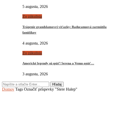
5 augusta, 2026
Zo zákulisia
Trápenie grandslamovej víťazky: Raducanuová zarmútila
fanúšikov
4 augusta, 2026
Zo zákulisia
Americké legendy sú späť! Serena a Venus opäť…
3 augusta, 2026
Hľadaj
Domov
Tags
Označiť príspevky "Stere Halep"