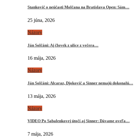
Stankovič o neúčasti Molčana na Bratislava Open: Sám…
25 júna, 2026
Názory
Ján Solčáni: Aj človek z ulice z večera…
16 mája, 2026
Názory
Ján Solčáni: Alcaraz, Djokovič a Sinner nemajú dokonalú…
13 mája, 2026
Názory
VIDEO Po Sabalenkovej útočí aj Sinner: Dávame oveľa…
7 mája, 2026