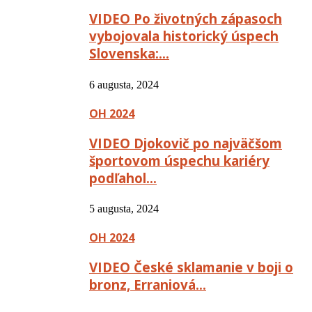
VIDEO Po životných zápasoch
vybojovala historický úspech
Slovenska:…
6 augusta, 2024
OH 2024
VIDEO Djokovič po najväčšom
športovom úspechu kariéry
podľahol…
5 augusta, 2024
OH 2024
VIDEO České sklamanie v boji o
bronz, Erraniová…