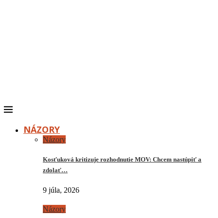
NÁZORY
Názory
Kosťuková kritizuje rozhodnutie MOV: Chcem nastúpiť a
zdolať…
9 júla, 2026
Názory