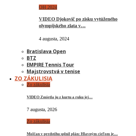
OH 2024
VIDEO Djokovič po zisku vytúženého
olympijského zlata v…
4 augusta, 2024
Bratislava Open
BTZ
EMPIRE Tennis Tour
Majstrovstvá v tenise
ZO ZÁKULISIA
Zo zákulisia
VIDEO Zmietla ju z kurtu a ruku jej…
7 augusta, 2026
Zo zákulisia
Molčan v predstihu splnil plán: Hlavným cieľom je…