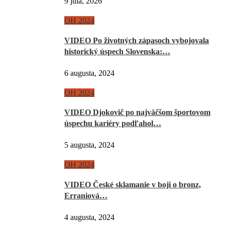
9 júla, 2026
OH 2024
VIDEO Po životných zápasoch vybojovala
historický úspech Slovenska:…
6 augusta, 2024
OH 2024
VIDEO Djokovič po najväčšom športovom
úspechu kariéry podľahol…
5 augusta, 2024
OH 2024
VIDEO České sklamanie v boji o bronz,
Erraniová…
4 augusta, 2024