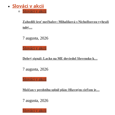
Slováci v akcii
Slováci v akcii
Zahodili šesť mečbalov: Mihalíková s Nichollsovou vyhrali
tuhý…
7 augusta, 2026
Slováci v akcii
Dobrý signál: Lacko na ME doviedol Slovensko k…
7 augusta, 2026
Slováci v akcii
Molčan v predstihu splnil plán: Hlavným cieľom je…
7 augusta, 2026
Slováci v akcii