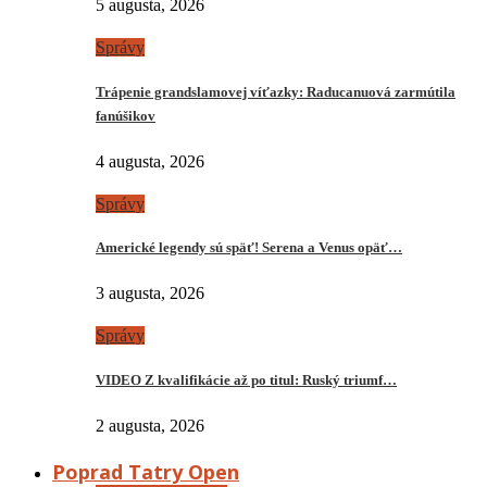
5 augusta, 2026
Správy
Trápenie grandslamovej víťazky: Raducanuová zarmútila
fanúšikov
4 augusta, 2026
Správy
Americké legendy sú späť! Serena a Venus opäť…
3 augusta, 2026
Správy
VIDEO Z kvalifikácie až po titul: Ruský triumf…
2 augusta, 2026
Poprad Tatry Open