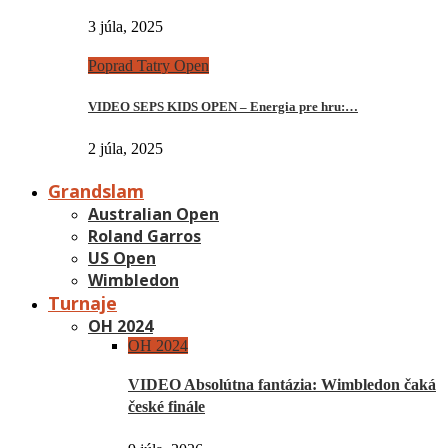
3 júla, 2025
Poprad Tatry Open
VIDEO SEPS KIDS OPEN – Energia pre hru:…
2 júla, 2025
Grandslam
Australian Open
Roland Garros
US Open
Wimbledon
Turnaje
OH 2024
OH 2024
VIDEO Absolútna fantázia: Wimbledon čaká
české finále