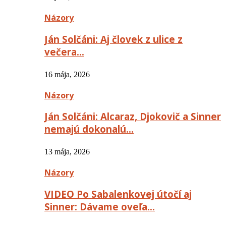
Názory
Ján Solčáni: Aj človek z ulice z
večera…
16 mája, 2026
Názory
Ján Solčáni: Alcaraz, Djokovič a Sinner
nemajú dokonalú…
13 mája, 2026
Názory
VIDEO Po Sabalenkovej útočí aj
Sinner: Dávame oveľa…