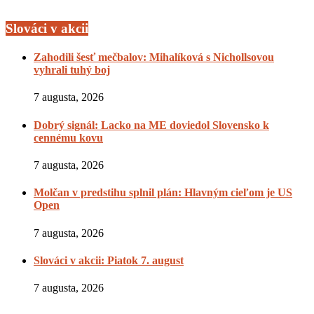
Slováci v akcii
Zahodili šesť mečbalov: Mihalíková s Nichollsovou
vyhrali tuhý boj
7 augusta, 2026
Dobrý signál: Lacko na ME doviedol Slovensko k
cennému kovu
7 augusta, 2026
Molčan v predstihu splnil plán: Hlavným cieľom je US
Open
7 augusta, 2026
Slováci v akcii: Piatok 7. august
7 augusta, 2026