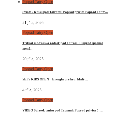
Poprad Tatry Open
Sviatok tenisu pod Tatrami: Poprad privíta Poprad Tatry…
21 júla, 2026
Poprad Tatry Open
Trikrát maďarská radosť pod Tatrami: Poprad spoznal
mená…
20 júla, 2025
Poprad Tatry Open
SEPS KIDS OPEN – Energia pre hru: Malý…
4 júla, 2025
Poprad Tatry Open
VIDEO Sviatok tenisu pod Tatrami: Poprad privíta 5….