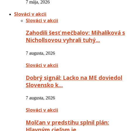
7 mája, 2026
Slováci v akcii
Slováci v akcii
Zahodili šesť mečbalov: Mihalíková s
Nichollsovou vyhrali tuhý…
7 augusta, 2026
Slováci v akcii
Dobrý signál: Lacko na ME doviedol
Slovensko k…
7 augusta, 2026
Slováci v akcii
Molčan v predstihu splnil plán:
Hlavným cieľom je…