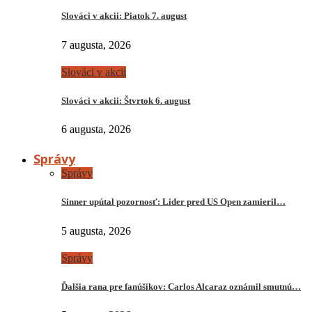
Slováci v akcii: Piatok 7. august
7 augusta, 2026
Slováci v akcii
Slováci v akcii: Štvrtok 6. august
6 augusta, 2026
Správy
Správy
Sinner upútal pozornosť: Líder pred US Open zamieril…
5 augusta, 2026
Správy
Ďalšia rana pre fanúšikov: Carlos Alcaraz oznámil smutnú…