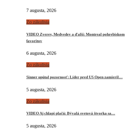
7 augusta, 2026
Zo zákulisia
VIDEO Zverev, Medvedev a ďalší: Montreal pohrebiskom
favoritov
6 augusta, 2026
Zo zákulisia
Sinner upútal pozornosť: Líder pred US Open zamieril…
5 augusta, 2026
Zo zákulisia
VIDEO Aj chlapi plačú: Bývalá svetová štvorka sa…
5 augusta, 2026