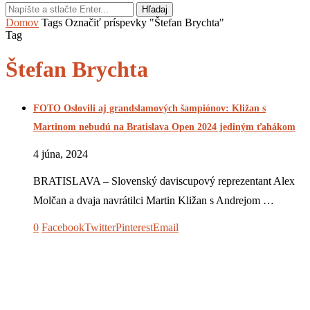
Hľadaj
Domov
Tags
Označiť príspevky "Štefan Brychta"
Tag
Štefan Brychta
FOTO Oslovili aj grandslamových šampiónov: Kližan s
Martinom nebudú na Bratislava Open 2024 jediným ťahákom
4 júna, 2024
BRATISLAVA – Slovenský daviscupový reprezentant Alex
Molčan a dvaja navrátilci Martin Kližan s Andrejom …
0
Facebook
Twitter
Pinterest
Email