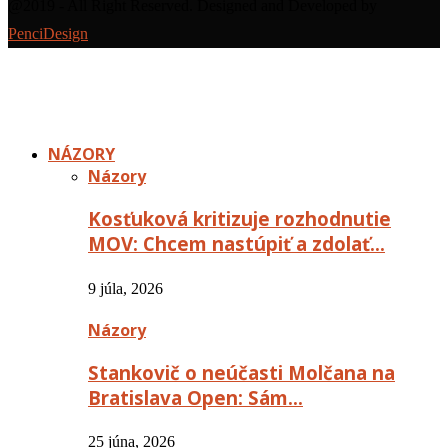
@2019 - All Right Reserved. Designed and Developed by
PenciDesign
NÁZORY
Názory
Kosťuková kritizuje rozhodnutie
MOV: Chcem nastúpiť a zdolať…
9 júla, 2026
Názory
Stankovič o neúčasti Molčana na
Bratislava Open: Sám…
25 júna, 2026