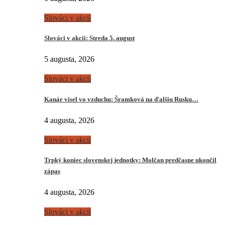
Slováci v akcii
Slováci v akcii: Streda 5. august
5 augusta, 2026
Slováci v akcii
Kanár visel vo vzduchu: Šramková na ďalšiu Rusku…
4 augusta, 2026
Slováci v akcii
Trpký koniec slovenskej jednotky: Molčan predčasne ukončil
zápas
4 augusta, 2026
Slováci v akcii