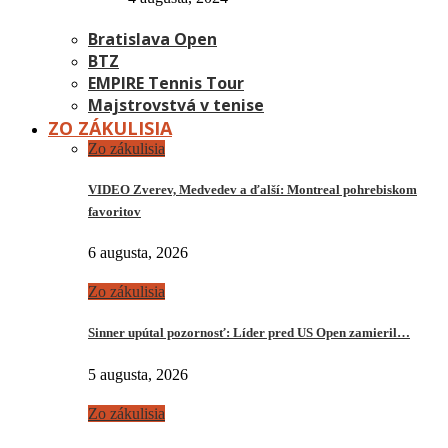
Bratislava Open
BTZ
EMPIRE Tennis Tour
Majstrovstvá v tenise
ZO ZÁKULISIA
Zo zákulisia
VIDEO Zverev, Medvedev a ďalší: Montreal pohrebiskom
favoritov
6 augusta, 2026
Zo zákulisia
Sinner upútal pozornosť: Líder pred US Open zamieril…
5 augusta, 2026
Zo zákulisia