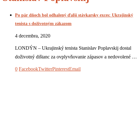
Po pár dňoch bol odhalený ďalší stávkarsky exces: Ukrajinský
tenista s doživotným zákazom
4 decembra, 2020
LONDÝN – Ukrajinský tenista Stanislav Poplavskij dostal
doživotný dištanc za ovplyvňovanie zápasov a nedovolené …
0
Facebook
Twitter
Pinterest
Email