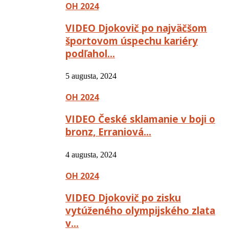
OH 2024
VIDEO Djokovič po najväčšom
športovom úspechu kariéry
podľahol…
5 augusta, 2024
OH 2024
VIDEO České sklamanie v boji o
bronz, Erraniová…
4 augusta, 2024
OH 2024
VIDEO Djokovič po zisku
vytúženého olympijského zlata
v…