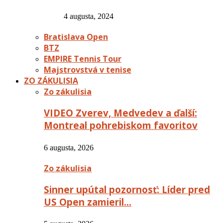
4 augusta, 2024
Bratislava Open
BTZ
EMPIRE Tennis Tour
Majstrovstvá v tenise
ZO ZÁKULISIA
Zo zákulisia
VIDEO Zverev, Medvedev a ďalší:
Montreal pohrebiskom favoritov
6 augusta, 2026
Zo zákulisia
Sinner upútal pozornosť: Líder pred
US Open zamieril…