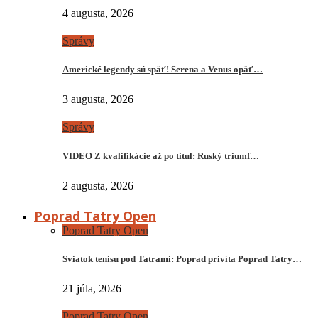
4 augusta, 2026
Správy
Americké legendy sú späť! Serena a Venus opäť…
3 augusta, 2026
Správy
VIDEO Z kvalifikácie až po titul: Ruský triumf…
2 augusta, 2026
Poprad Tatry Open
Poprad Tatry Open
Sviatok tenisu pod Tatrami: Poprad privíta Poprad Tatry…
21 júla, 2026
Poprad Tatry Open