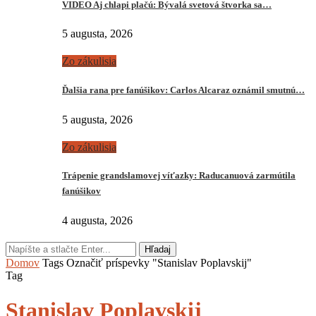
VIDEO Aj chlapi plačú: Bývalá svetová štvorka sa…
5 augusta, 2026
Zo zákulisia
Ďalšia rana pre fanúšikov: Carlos Alcaraz oznámil smutnú…
5 augusta, 2026
Zo zákulisia
Trápenie grandslamovej víťazky: Raducanuová zarmútila
fanúšikov
4 augusta, 2026
Hľadaj
Domov
Tags
Označiť príspevky "Stanislav Poplavskij"
Tag
Stanislav Poplavskij