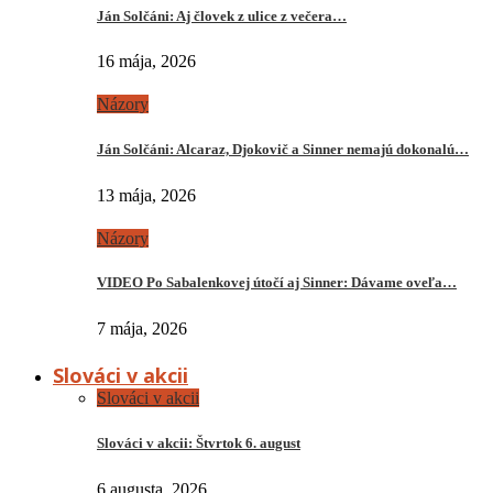
Ján Solčáni: Aj človek z ulice z večera…
16 mája, 2026
Názory
Ján Solčáni: Alcaraz, Djokovič a Sinner nemajú dokonalú…
13 mája, 2026
Názory
VIDEO Po Sabalenkovej útočí aj Sinner: Dávame oveľa…
7 mája, 2026
Slováci v akcii
Slováci v akcii
Slováci v akcii: Štvrtok 6. august
6 augusta, 2026