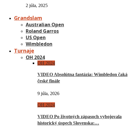
2 júla, 2025
Grandslam
Australian Open
Roland Garros
US Open
Wimbledon
Turnaje
OH 2024
OH 2024
VIDEO Absolútna fantázia: Wimbledon čaká
české finále
9 júla, 2026
OH 2024
VIDEO Po životných zápasoch vybojovala
historický úspech Slovenska:…