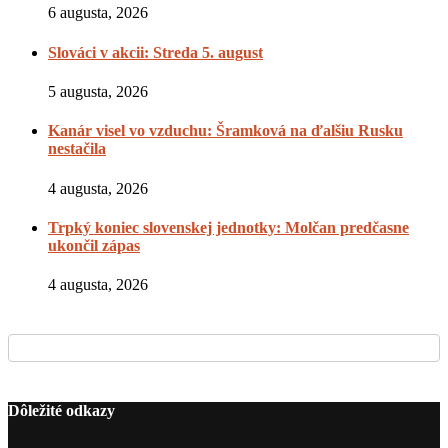
6 augusta, 2026
Slováci v akcii: Streda 5. august
5 augusta, 2026
Kanár visel vo vzduchu: Šramková na ďalšiu Rusku
nestačila
4 augusta, 2026
Trpký koniec slovenskej jednotky: Molčan predčasne
ukončil zápas
4 augusta, 2026
Dôležité odkazy