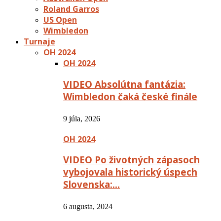
Roland Garros
US Open
Wimbledon
Turnaje
OH 2024
OH 2024
VIDEO Absolútna fantázia:
Wimbledon čaká české finále
9 júla, 2026
OH 2024
VIDEO Po životných zápasoch
vybojovala historický úspech
Slovenska:…
6 augusta, 2024