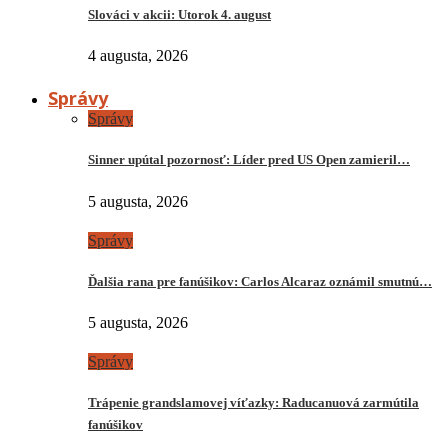
Slováci v akcii: Utorok 4. august
4 augusta, 2026
Správy
Správy
Sinner upútal pozornosť: Líder pred US Open zamieril…
5 augusta, 2026
Správy
Ďalšia rana pre fanúšikov: Carlos Alcaraz oznámil smutnú…
5 augusta, 2026
Správy
Trápenie grandslamovej víťazky: Raducanuová zarmútila
fanúšikov