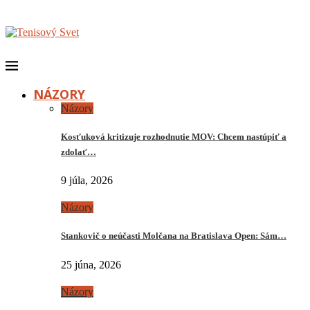
NÁZORY
Názory
Kosťuková kritizuje rozhodnutie MOV: Chcem nastúpiť a
zdolať…
9 júla, 2026
Názory
Stankovič o neúčasti Molčana na Bratislava Open: Sám…
25 júna, 2026
Názory