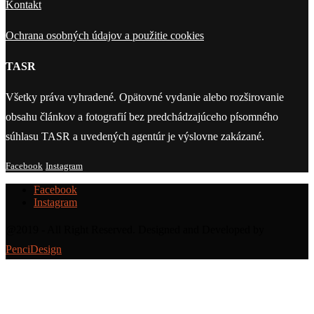
Kontakt
Ochrana osobných údajov a použitie cookies
TASR
Všetky práva vyhradené. Opätovné vydanie alebo rozširovanie
obsahu článkov a fotografií bez predchádzajúceho písomného
súhlasu TASR a uvedených agentúr je výslovne zakázané.
Facebook
Instagram
Facebook
Instagram
@2019 - All Right Reserved. Designed and Developed by
PenciDesign