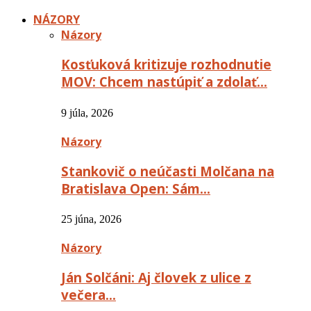
NÁZORY
Názory
Kosťuková kritizuje rozhodnutie
MOV: Chcem nastúpiť a zdolať…
9 júla, 2026
Názory
Stankovič o neúčasti Molčana na
Bratislava Open: Sám…
25 júna, 2026
Názory
Ján Solčáni: Aj človek z ulice z
večera…