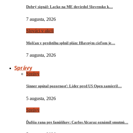
Dobrý signál: Lacko na ME doviedol Slovensko k…
7 augusta, 2026
Slováci v akcii
Molčan v predstihu splnil plán: Hlavným cieľom je…
7 augusta, 2026
Správy
Správy
Sinner upútal pozornosť: Líder pred US Open zamieril…
5 augusta, 2026
Správy
Ďalšia rana pre fanúšikov: Carlos Alcaraz oznámil smutnú…