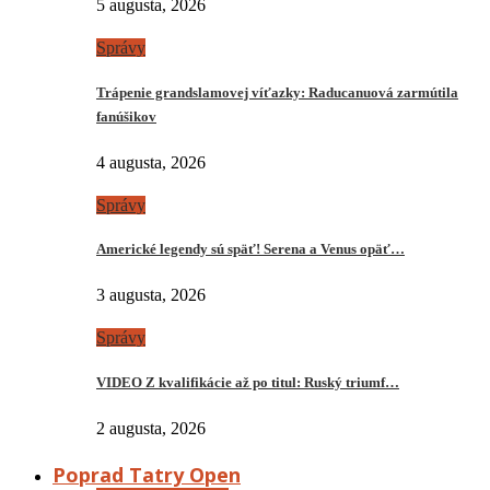
5 augusta, 2026
Správy
Trápenie grandslamovej víťazky: Raducanuová zarmútila
fanúšikov
4 augusta, 2026
Správy
Americké legendy sú späť! Serena a Venus opäť…
3 augusta, 2026
Správy
VIDEO Z kvalifikácie až po titul: Ruský triumf…
2 augusta, 2026
Poprad Tatry Open