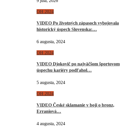
9 júla, 2026
OH 2024
VIDEO Po životných zápasoch vybojovala
historický úspech Slovenska:…
6 augusta, 2024
OH 2024
VIDEO Djokovič po najväčšom športovom
úspechu kariéry podľahol…
5 augusta, 2024
OH 2024
VIDEO České sklamanie v boji o bronz,
Erraniová…
4 augusta, 2024