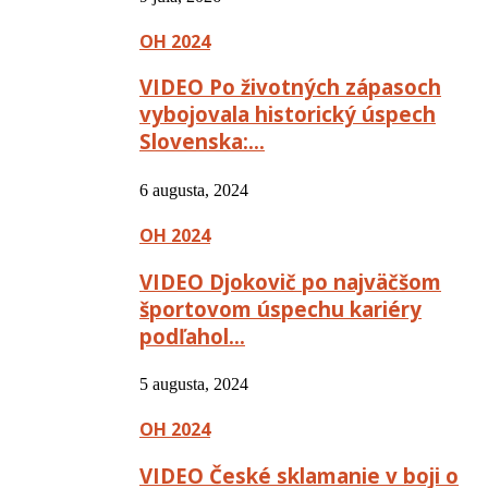
OH 2024
VIDEO Po životných zápasoch
vybojovala historický úspech
Slovenska:…
6 augusta, 2024
OH 2024
VIDEO Djokovič po najväčšom
športovom úspechu kariéry
podľahol…
5 augusta, 2024
OH 2024
VIDEO České sklamanie v boji o