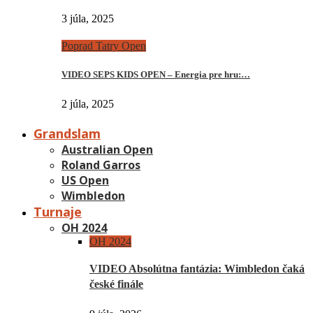
3 júla, 2025
Poprad Tatry Open
VIDEO SEPS KIDS OPEN – Energia pre hru:…
2 júla, 2025
Grandslam
Australian Open
Roland Garros
US Open
Wimbledon
Turnaje
OH 2024
OH 2024
VIDEO Absolútna fantázia: Wimbledon čaká
české finále