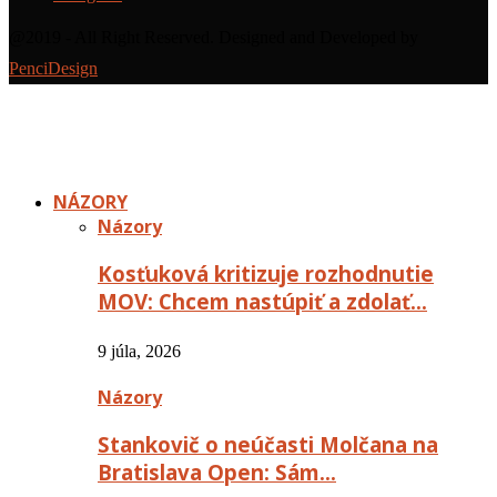
@2019 - All Right Reserved. Designed and Developed by
PenciDesign
NÁZORY
Názory
Kosťuková kritizuje rozhodnutie
MOV: Chcem nastúpiť a zdolať…
9 júla, 2026
Názory
Stankovič o neúčasti Molčana na
Bratislava Open: Sám…