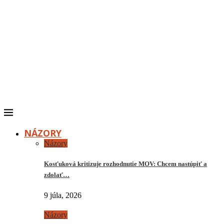
NÁZORY
Názory
Kosťuková kritizuje rozhodnutie MOV: Chcem nastúpiť a
zdolať…
9 júla, 2026
Názory