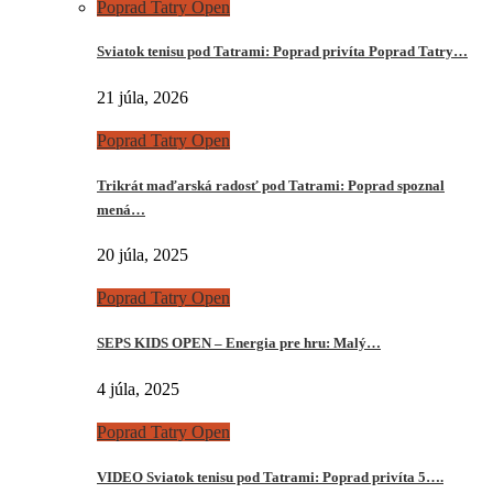
Poprad Tatry Open
Sviatok tenisu pod Tatrami: Poprad privíta Poprad Tatry…
21 júla, 2026
Poprad Tatry Open
Trikrát maďarská radosť pod Tatrami: Poprad spoznal
mená…
20 júla, 2025
Poprad Tatry Open
SEPS KIDS OPEN – Energia pre hru: Malý…
4 júla, 2025
Poprad Tatry Open
VIDEO Sviatok tenisu pod Tatrami: Poprad privíta 5….