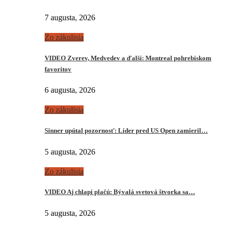
7 augusta, 2026
Zo zákulisia
VIDEO Zverev, Medvedev a ďalší: Montreal pohrebiskom
favoritov
6 augusta, 2026
Zo zákulisia
Sinner upútal pozornosť: Líder pred US Open zamieril…
5 augusta, 2026
Zo zákulisia
VIDEO Aj chlapi plačú: Bývalá svetová štvorka sa…
5 augusta, 2026