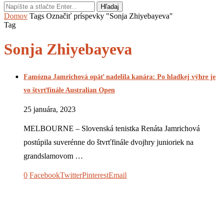
Hľadaj
Domov
Tags
Označiť príspevky "Sonja Zhiyebayeva"
Tag
Sonja Zhiyebayeva
Famózna Jamrichová opäť nadelila kanára: Po hladkej výhre je
vo štvrťfinále Australian Open
25 januára, 2023
MELBOURNE – Slovenská tenistka Renáta Jamrichová
postúpila suverénne do štvrťfinále dvojhry junioriek na
grandslamovom …
0
Facebook
Twitter
Pinterest
Email