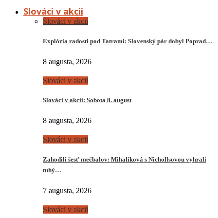
Slováci v akcii
Slováci v akcii
Explózia radosti pod Tatrami: Slovenský pár dobyl Poprad…
8 augusta, 2026
Slováci v akcii
Slováci v akcii: Sobota 8. august
8 augusta, 2026
Slováci v akcii
Zahodili šesť mečbalov: Mihalíková s Nichollsovou vyhrali
tuhý…
7 augusta, 2026
Slováci v akcii