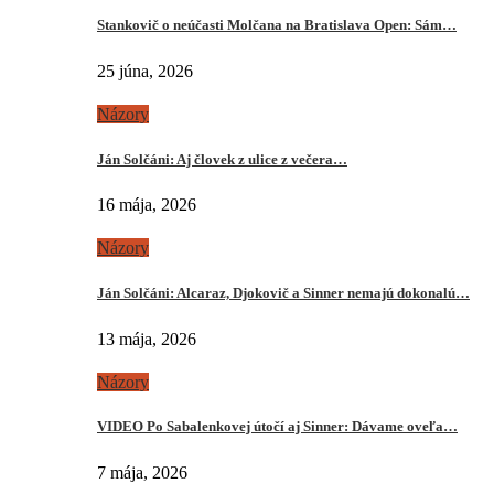
Stankovič o neúčasti Molčana na Bratislava Open: Sám…
25 júna, 2026
Názory
Ján Solčáni: Aj človek z ulice z večera…
16 mája, 2026
Názory
Ján Solčáni: Alcaraz, Djokovič a Sinner nemajú dokonalú…
13 mája, 2026
Názory
VIDEO Po Sabalenkovej útočí aj Sinner: Dávame oveľa…
7 mája, 2026