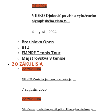
OH 2024
VIDEO Djokovič po zisku vytúženého
olympijského zlata v…
4 augusta, 2024
Bratislava Open
BTZ
EMPIRE Tennis Tour
Majstrovstvá v tenise
ZO ZÁKULISIA
Zo zákulisia
VIDEO Zmietla ju z kurtu a ruku jej…
7 augusta, 2026
Zo zákulisia
Molčan v predstihu splnil plán: Hlavným cieľom je…