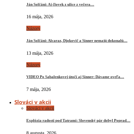
Ján Solčáni: Aj človek z ulice z večera…
16 mája, 2026
Názory
Ján Solčáni: Alcaraz, Djokovič a Sinner nemajú dokonalú…
13 mája, 2026
Názory
VIDEO Po Sabalenkovej útočí aj Sinner: Dávame oveľa…
7 mája, 2026
Slováci v akcii
Slováci v akcii
Explózia radosti pod Tatrami: Slovenský pár dobyl Poprad…
8 augusta, 2026