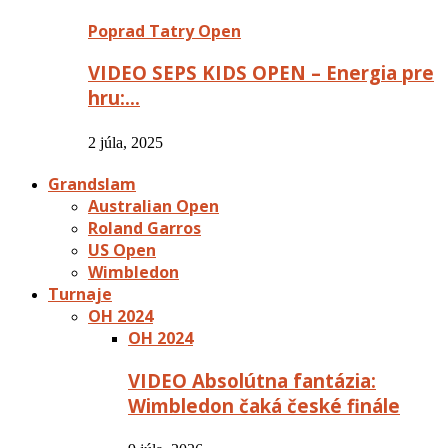
Poprad Tatry Open
VIDEO SEPS KIDS OPEN – Energia pre
hru:…
2 júla, 2025
Grandslam
Australian Open
Roland Garros
US Open
Wimbledon
Turnaje
OH 2024
OH 2024
VIDEO Absolútna fantázia:
Wimbledon čaká české finále