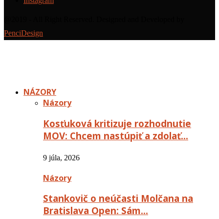
Instagram
@2019 - All Right Reserved. Designed and Developed by
PenciDesign
NÁZORY
Názory
Kosťuková kritizuje rozhodnutie
MOV: Chcem nastúpiť a zdolať…
9 júla, 2026
Názory
Stankovič o neúčasti Molčana na
Bratislava Open: Sám…