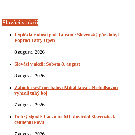
Slováci v akcii
Explózia radosti pod Tatrami: Slovenský pár dobyl
Poprad Tatry Open
8 augusta, 2026
Slováci v akcii: Sobota 8. august
8 augusta, 2026
Zahodili šesť mečbalov: Mihalíková s Nichollsovou
vyhrali tuhý boj
7 augusta, 2026
Dobrý signál: Lacko na ME doviedol Slovensko k
cennému kovu
7 augusta, 2026