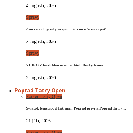
4 augusta, 2026
Správy
Americké legendy sú späť! Serena a Venus opäť…
3 augusta, 2026
Správy
VIDEO Z kvalifikácie až po titul: Ruský triumf…
2 augusta, 2026
Poprad Tatry Open
Poprad Tatry Open
Sviatok tenisu pod Tatrami: Poprad privíta Poprad Tatry…
21 júla, 2026
Poprad Tatry Open