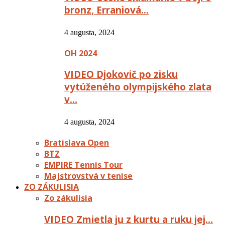
bronz, Erraniová…
4 augusta, 2024
OH 2024
VIDEO Djokovič po zisku
vytúženého olympijského zlata
v…
4 augusta, 2024
Bratislava Open
BTZ
EMPIRE Tennis Tour
Majstrovstvá v tenise
ZO ZÁKULISIA
Zo zákulisia
VIDEO Zmietla ju z kurtu a ruku jej…