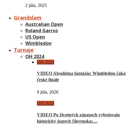
2 júla, 2025
Grandslam
Australian Open
Roland Garros
US Open
Wimbledon
Turnaje
OH 2024
OH 2024
VIDEO Absolútna fantázia: Wimbledon čaká
české finále
9 júla, 2026
OH 2024
VIDEO Po životných zápasoch vybojovala
historický úspech Slovenska:…