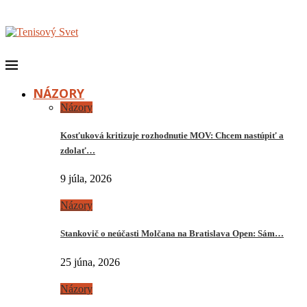
NÁZORY
Názory
Kosťuková kritizuje rozhodnutie MOV: Chcem nastúpiť a
zdolať…
9 júla, 2026
Názory
Stankovič o neúčasti Molčana na Bratislava Open: Sám…
25 júna, 2026
Názory