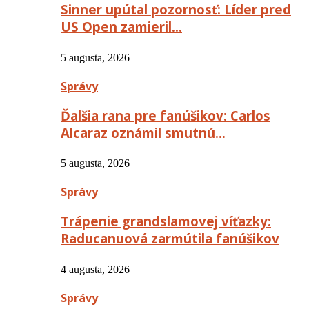
Sinner upútal pozornosť: Líder pred
US Open zamieril…
5 augusta, 2026
Správy
Ďalšia rana pre fanúšikov: Carlos
Alcaraz oznámil smutnú…
5 augusta, 2026
Správy
Trápenie grandslamovej víťazky:
Raducanuová zarmútila fanúšikov
4 augusta, 2026
Správy