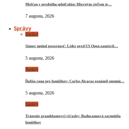
Molčan v predstihu splnil plán: Hlavným cieľom je…
7 augusta, 2026
Správy
Správy
Sinner upútal pozornosť: Líder pred US Open zamieril…
5 augusta, 2026
Správy
Ďalšia rana pre fanúšikov: Carlos Alcaraz oznámil smutnú…
5 augusta, 2026
Správy
Trápenie grandslamovej víťazky: Raducanuová zarmútila
fanúšikov