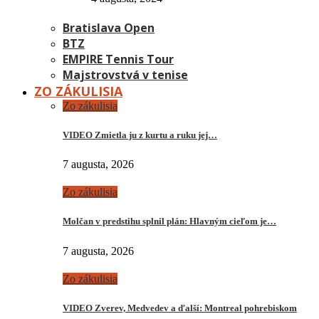
Bratislava Open
BTZ
EMPIRE Tennis Tour
Majstrovstvá v tenise
ZO ZÁKULISIA
Zo zákulisia
VIDEO Zmietla ju z kurtu a ruku jej…
7 augusta, 2026
Zo zákulisia
Molčan v predstihu splnil plán: Hlavným cieľom je…
7 augusta, 2026
Zo zákulisia
VIDEO Zverev, Medvedev a ďalší: Montreal pohrebiskom