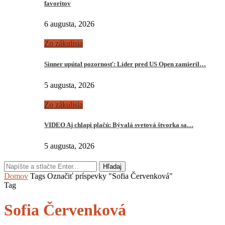
favoritov
6 augusta, 2026
Zo zákulisia
Sinner upútal pozornosť: Líder pred US Open zamieril…
5 augusta, 2026
Zo zákulisia
VIDEO Aj chlapi plačú: Bývalá svetová štvorka sa…
5 augusta, 2026
Hľadaj
Domov
Tags
Označiť príspevky "Sofia Červenková"
Tag
Sofia Červenková