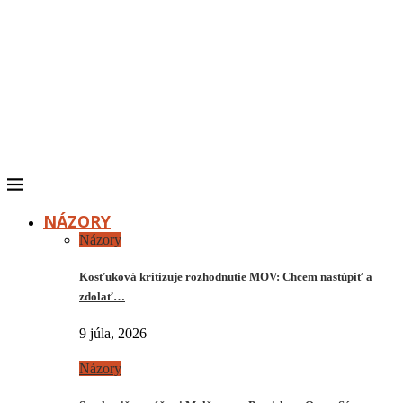
NÁZORY
Názory
Kosťuková kritizuje rozhodnutie MOV: Chcem nastúpiť a
zdolať…
9 júla, 2026
Názory