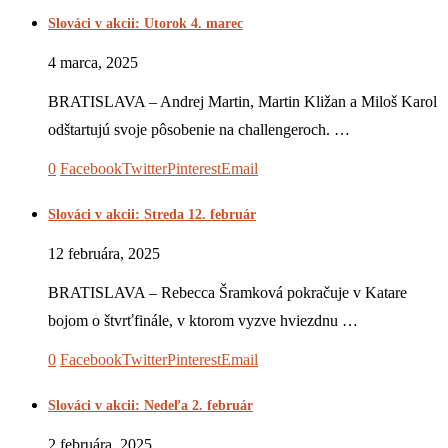
Slováci v akcii: Utorok 4. marec
4 marca, 2025
BRATISLAVA – Andrej Martin, Martin Kližan a Miloš Karol
odštartujú svoje pôsobenie na challengeroch. …
0
Facebook
Twitter
Pinterest
Email
Slováci v akcii: Streda 12. február
12 februára, 2025
BRATISLAVA – Rebecca Šramková pokračuje v Katare
bojom o štvrťfinále, v ktorom vyzve hviezdnu …
0
Facebook
Twitter
Pinterest
Email
Slováci v akcii: Nedeľa 2. február
2 februára, 2025