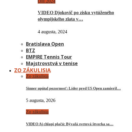
OH 2024
VIDEO Djokovič po zisku vytúženého
olympijského zlata v…
4 augusta, 2024
Bratislava Open
BTZ
EMPIRE Tennis Tour
Majstrovstvá v tenise
ZO ZÁKULISIA
Zo zákulisia
Sinner upútal pozornosť: Líder pred US Open zamieril…
5 augusta, 2026
Zo zákulisia
VIDEO Aj chlapi plačú: Bývalá svetová štvorka sa…