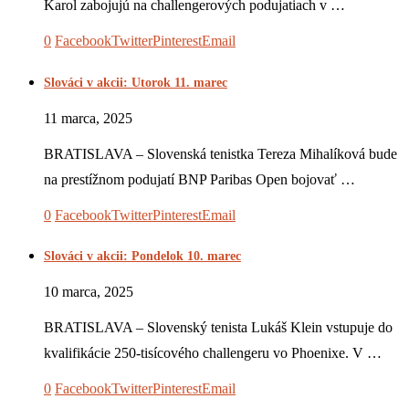
Karol zabojujú na challengerových podujatiach v …
0
Facebook
Twitter
Pinterest
Email
Slováci v akcii: Utorok 11. marec
11 marca, 2025
BRATISLAVA – Slovenská tenistka Tereza Mihalíková bude
na prestížnom podujatí BNP Paribas Open bojovať …
0
Facebook
Twitter
Pinterest
Email
Slováci v akcii: Pondelok 10. marec
10 marca, 2025
BRATISLAVA – Slovenský tenista Lukáš Klein vstupuje do
kvalifikácie 250-tisícového challengeru vo Phoenixe. V …
0
Facebook
Twitter
Pinterest
Email