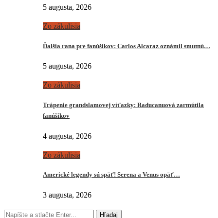
5 augusta, 2026
Zo zákulisia
Ďalšia rana pre fanúšikov: Carlos Alcaraz oznámil smutnú…
5 augusta, 2026
Zo zákulisia
Trápenie grandslamovej víťazky: Raducanuová zarmútila
fanúšikov
4 augusta, 2026
Zo zákulisia
Americké legendy sú späť! Serena a Venus opäť…
3 augusta, 2026
Hľadaj