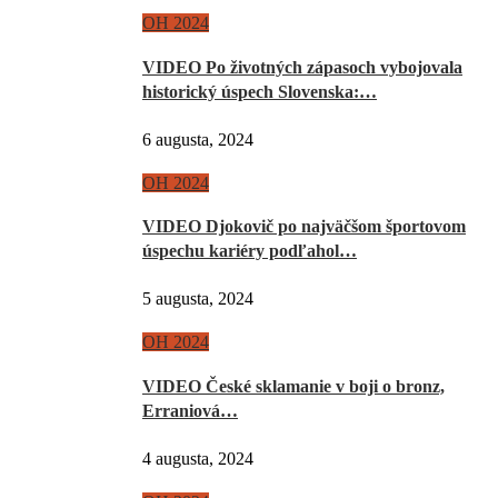
OH 2024
VIDEO Po životných zápasoch vybojovala
historický úspech Slovenska:…
6 augusta, 2024
OH 2024
VIDEO Djokovič po najväčšom športovom
úspechu kariéry podľahol…
5 augusta, 2024
OH 2024
VIDEO České sklamanie v boji o bronz,
Erraniová…
4 augusta, 2024