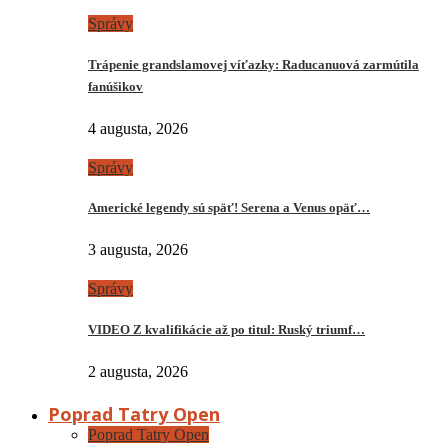
Správy
Trápenie grandslamovej víťazky: Raducanuová zarmútila
fanúšikov
4 augusta, 2026
Správy
Americké legendy sú späť! Serena a Venus opäť…
3 augusta, 2026
Správy
VIDEO Z kvalifikácie až po titul: Ruský triumf…
2 augusta, 2026
Poprad Tatry Open
Poprad Tatry Open