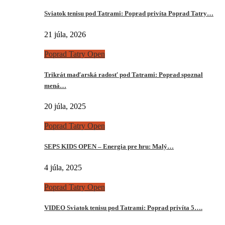
Sviatok tenisu pod Tatrami: Poprad privíta Poprad Tatry…
21 júla, 2026
Poprad Tatry Open
Trikrát maďarská radosť pod Tatrami: Poprad spoznal
mená…
20 júla, 2025
Poprad Tatry Open
SEPS KIDS OPEN – Energia pre hru: Malý…
4 júla, 2025
Poprad Tatry Open
VIDEO Sviatok tenisu pod Tatrami: Poprad privíta 5….