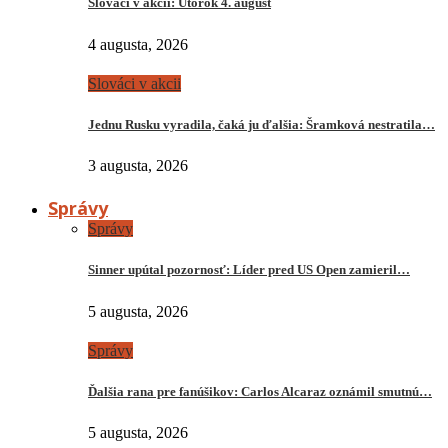
Slováci v akcii: Utorok 4. august
4 augusta, 2026
Slováci v akcii
Jednu Rusku vyradila, čaká ju ďalšia: Šramková nestratila…
3 augusta, 2026
Správy
Správy
Sinner upútal pozornosť: Líder pred US Open zamieril…
5 augusta, 2026
Správy
Ďalšia rana pre fanúšikov: Carlos Alcaraz oznámil smutnú…
5 augusta, 2026