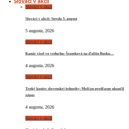
Slováci v akcii
Slováci v akcii
Slováci v akcii: Streda 5. august
5 augusta, 2026
Slováci v akcii
Kanár visel vo vzduchu: Šramková na ďalšiu Rusku…
4 augusta, 2026
Slováci v akcii
Trpký koniec slovenskej jednotky: Molčan predčasne ukončil
zápas
4 augusta, 2026
Slováci v akcii