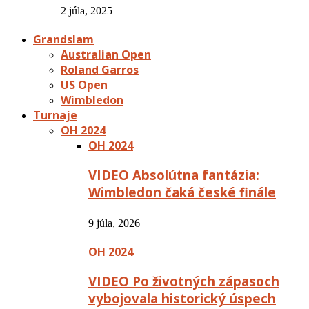
2 júla, 2025
Grandslam
Australian Open
Roland Garros
US Open
Wimbledon
Turnaje
OH 2024
OH 2024
VIDEO Absolútna fantázia:
Wimbledon čaká české finále
9 júla, 2026
OH 2024
VIDEO Po životných zápasoch
vybojovala historický úspech