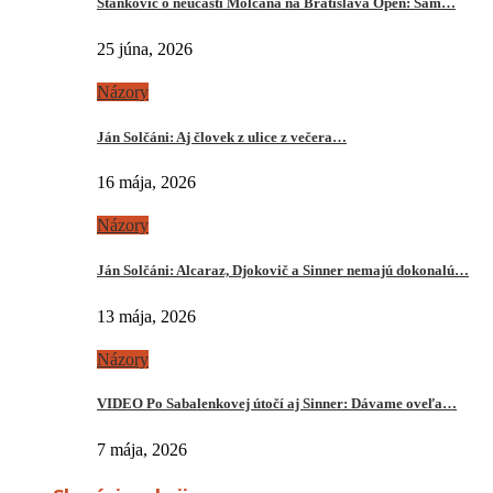
Stankovič o neúčasti Molčana na Bratislava Open: Sám…
25 júna, 2026
Názory
Ján Solčáni: Aj človek z ulice z večera…
16 mája, 2026
Názory
Ján Solčáni: Alcaraz, Djokovič a Sinner nemajú dokonalú…
13 mája, 2026
Názory
VIDEO Po Sabalenkovej útočí aj Sinner: Dávame oveľa…
7 mája, 2026