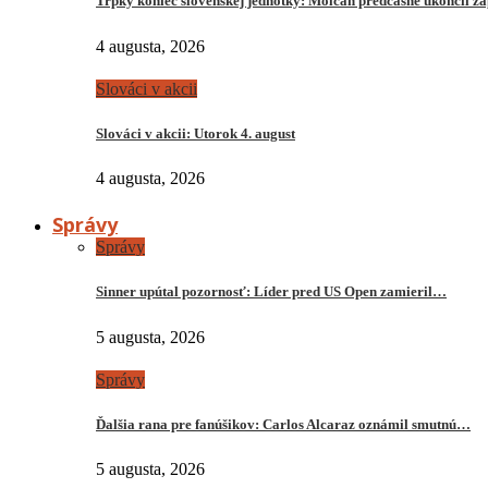
Trpký koniec slovenskej jednotky: Molčan predčasne ukončil z
4 augusta, 2026
Slováci v akcii
Slováci v akcii: Utorok 4. august
4 augusta, 2026
Správy
Správy
Sinner upútal pozornosť: Líder pred US Open zamieril…
5 augusta, 2026
Správy
Ďalšia rana pre fanúšikov: Carlos Alcaraz oznámil smutnú…
5 augusta, 2026