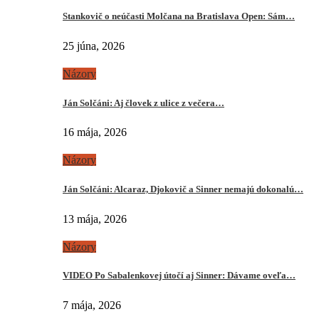
Stankovič o neúčasti Molčana na Bratislava Open: Sám…
25 júna, 2026
Názory
Ján Solčáni: Aj človek z ulice z večera…
16 mája, 2026
Názory
Ján Solčáni: Alcaraz, Djokovič a Sinner nemajú dokonalú…
13 mája, 2026
Názory
VIDEO Po Sabalenkovej útočí aj Sinner: Dávame oveľa…
7 mája, 2026