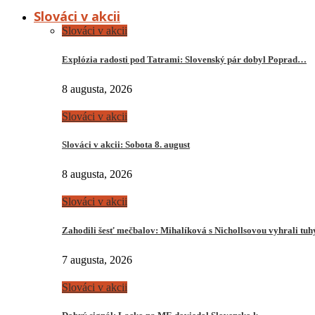
Slováci v akcii
Slováci v akcii
Explózia radosti pod Tatrami: Slovenský pár dobyl Poprad…
8 augusta, 2026
Slováci v akcii
Slováci v akcii: Sobota 8. august
8 augusta, 2026
Slováci v akcii
Zahodili šesť mečbalov: Mihalíková s Nichollsovou vyhrali tu
7 augusta, 2026
Slováci v akcii