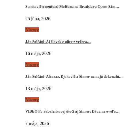
Stankovič o neúčasti Molčana na Bratislava Open: Sám…
25 júna, 2026
Názory
Ján Solčáni: Aj človek z ulice z večera…
16 mája, 2026
Názory
Ján Solčáni: Alcaraz, Djokovič a Sinner nemajú dokonalú…
13 mája, 2026
Názory
VIDEO Po Sabalenkovej útočí aj Sinner: Dávame oveľa…
7 mája, 2026