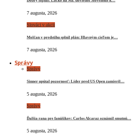
Dobrý signál: Lacko na ME doviedol Slovensko k…
7 augusta, 2026
Slováci v akcii
Molčan v predstihu splnil plán: Hlavným cieľom je…
7 augusta, 2026
Správy
Správy
Sinner upútal pozornosť: Líder pred US Open zamieril…
5 augusta, 2026
Správy
Ďalšia rana pre fanúšikov: Carlos Alcaraz oznámil smutnú…
5 augusta, 2026