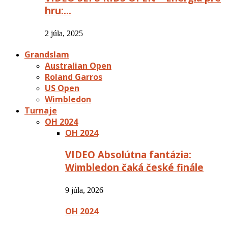
hru:…
2 júla, 2025
Grandslam
Australian Open
Roland Garros
US Open
Wimbledon
Turnaje
OH 2024
OH 2024
VIDEO Absolútna fantázia:
Wimbledon čaká české finále
9 júla, 2026
OH 2024