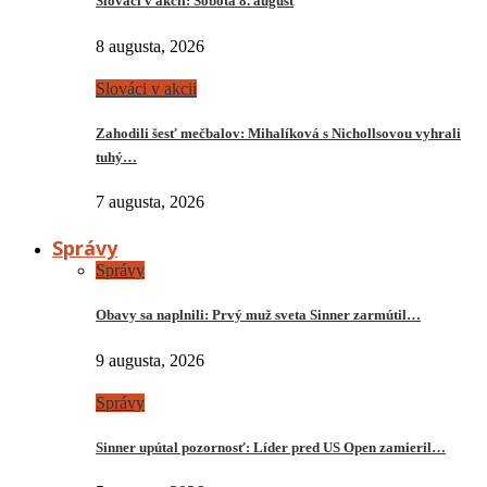
Slováci v akcii: Sobota 8. august
8 augusta, 2026
Slováci v akcii
Zahodili šesť mečbalov: Mihalíková s Nichollsovou vyhrali
tuhý…
7 augusta, 2026
Správy
Správy
Obavy sa naplnili: Prvý muž sveta Sinner zarmútil…
9 augusta, 2026
Správy
Sinner upútal pozornosť: Líder pred US Open zamieril…