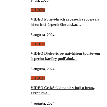
9 júla, 2026
OH 2024
VIDEO Po životných zápasoch vybojovala
historický úspech Slovenska:…
6 augusta, 2024
OH 2024
VIDEO Djokovič po najväčšom športovom
úspechu kariéry podľahol…
5 augusta, 2024
OH 2024
VIDEO České sklamanie v boji o bronz,
Erraniová…
4 augusta, 2024