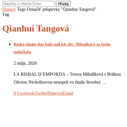
Hľadaj
Domov
Tags
Označiť príspevky "Qianhui Tangová"
Tag
Qianhui Tangová
Rusko-čínske duo bolo nad ich sily: Mihalíková sa titulu
nedočkala
2 mája, 2026
LA BISBAL D´EMPORDA – Tereza Mihalíková s Britkou
Oliviou Nichollsovou neuspeli vo finále štvorhry …
0
Facebook
Twitter
Pinterest
Email