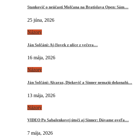
Stankovič o neúčasti Molčana na Bratislava Open: Sám…
25 júna, 2026
Názory
Ján Solčáni: Aj človek z ulice z večera…
16 mája, 2026
Názory
Ján Solčáni: Alcaraz, Djokovič a Sinner nemajú dokonalú…
13 mája, 2026
Názory
VIDEO Po Sabalenkovej útočí aj Sinner: Dávame oveľa…
7 mája, 2026