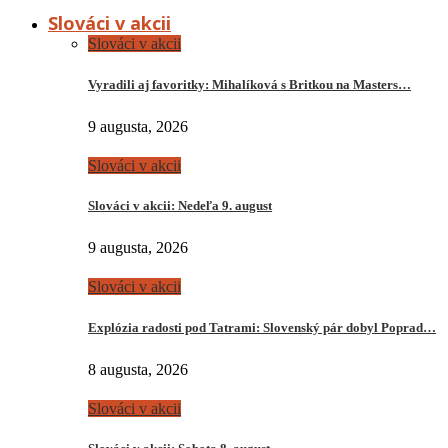
Slováci v akcii
Slováci v akcii
Vyradili aj favoritky: Mihalíková s Britkou na Masters…
9 augusta, 2026
Slováci v akcii
Slováci v akcii: Nedeľa 9. august
9 augusta, 2026
Slováci v akcii
Explózia radosti pod Tatrami: Slovenský pár dobyl Poprad…
8 augusta, 2026
Slováci v akcii