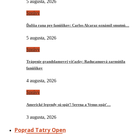
5 augusta, 2026
Správy
Ďalšia rana pre fanúšikov: Carlos Alcaraz oznámil smutnú…
5 augusta, 2026
Správy
Trápenie grandslamovej víťazky: Raducanuová zarmútila
fanúšikov
4 augusta, 2026
Správy
Americké legendy sú späť! Serena a Venus opäť…
3 augusta, 2026
Poprad Tatry Open