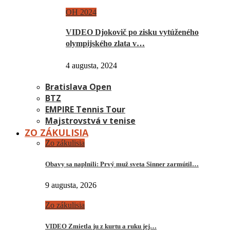
OH 2024
VIDEO Djokovič po zisku vytúženého
olympijského zlata v…
4 augusta, 2024
Bratislava Open
BTZ
EMPIRE Tennis Tour
Majstrovstvá v tenise
ZO ZÁKULISIA
Zo zákulisia
Obavy sa naplnili: Prvý muž sveta Sinner zarmútil…
9 augusta, 2026
Zo zákulisia
VIDEO Zmietla ju z kurtu a ruku jej…