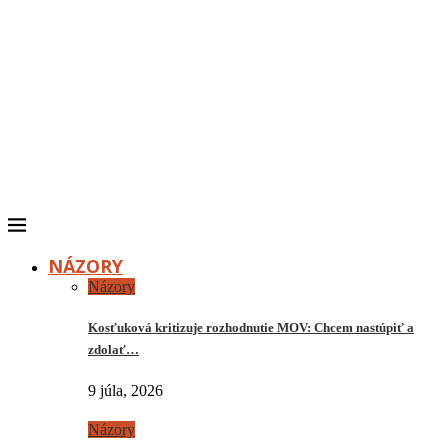
NÁZORY
Názory
Kosťuková kritizuje rozhodnutie MOV: Chcem nastúpiť a
zdolať…
9 júla, 2026
Názory