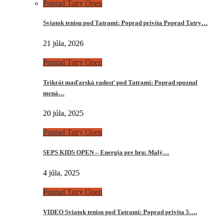
Poprad Tatry Open
Sviatok tenisu pod Tatrami: Poprad privíta Poprad Tatry…
21 júla, 2026
Poprad Tatry Open
Trikrát maďarská radosť pod Tatrami: Poprad spoznal
mená…
20 júla, 2025
Poprad Tatry Open
SEPS KIDS OPEN – Energia pre hru: Malý…
4 júla, 2025
Poprad Tatry Open
VIDEO Sviatok tenisu pod Tatrami: Poprad privíta 5….