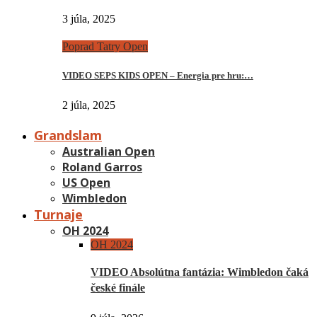
3 júla, 2025
Poprad Tatry Open
VIDEO SEPS KIDS OPEN – Energia pre hru:…
2 júla, 2025
Grandslam
Australian Open
Roland Garros
US Open
Wimbledon
Turnaje
OH 2024
OH 2024
VIDEO Absolútna fantázia: Wimbledon čaká
české finále