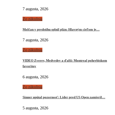
7 augusta, 2026
Zo zákulisia
Molčan v predstihu splnil plán: Hlavným cieľom je…
7 augusta, 2026
Zo zákulisia
VIDEO Zverev, Medvedev a ďalší: Montreal pohrebiskom
favoritov
6 augusta, 2026
Zo zákulisia
Sinner upútal pozornosť: Líder pred US Open zamieril…
5 augusta, 2026