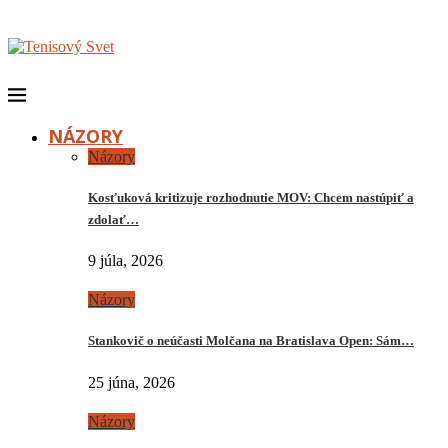
NÁZORY
Názory
Kosťuková kritizuje rozhodnutie MOV: Chcem nastúpiť a
zdolať…
9 júla, 2026
Názory
Stankovič o neúčasti Molčana na Bratislava Open: Sám…
25 júna, 2026
Názory