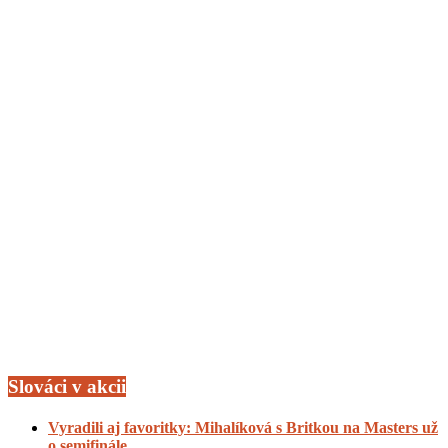
Slováci v akcii
Vyradili aj favoritky: Mihalíková s Britkou na Masters už
o semifinále