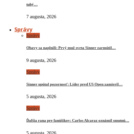
tuhý…
7 augusta, 2026
Správy
Správy
Obavy sa naplnili: Prvý muž sveta Sinner zarmútil…
9 augusta, 2026
Správy
Sinner upútal pozornosť: Líder pred US Open zamieril…
5 augusta, 2026
Správy
Ďalšia rana pre fanúšikov: Carlos Alcaraz oznámil smutnú…
5 augusta, 2026