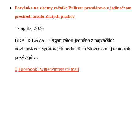
Pozvánka na siedmy ročník: Pulitzer premiérovo v jedinečnom
prostredí areálu Zlatých pieskov
17 apríla, 2026
BRATISLAVA – Organizátori jedného z najväčších
novinárskych športových podujatí na Slovensku aj tento rok
pozývajú …
0
Facebook
Twitter
Pinterest
Email