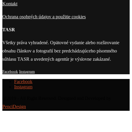
Kontakt
Ochrana osobných údajov a použitie cookies
TASR
Všetky práva vyhradené. Opätovné vydanie alebo rozširovanie
obsahu článkov a fotografií bez predchádzajúceho písomného
súhlasu TASR a uvedených agentúr je výslovne zakázané.
Facebook
Instagram
Facebook
Instagram
@2019 - All Right Reserved. Designed and Developed by
PenciDesign