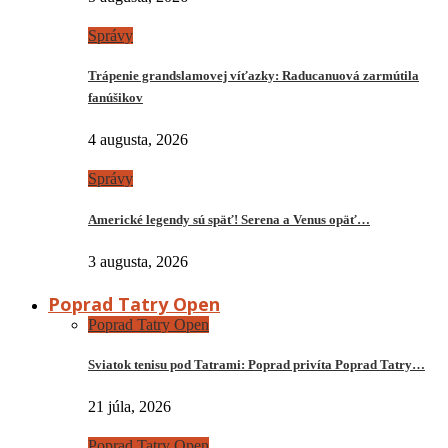
Správy
Trápenie grandslamovej víťazky: Raducanuová zarmútila
fanúšikov
4 augusta, 2026
Správy
Americké legendy sú späť! Serena a Venus opäť…
3 augusta, 2026
Poprad Tatry Open
Poprad Tatry Open
Sviatok tenisu pod Tatrami: Poprad privíta Poprad Tatry…
21 júla, 2026
Poprad Tatry Open