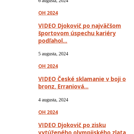
6 augusta, 2024
OH 2024
VIDEO Djokovič po najväčšom
športovom úspechu kariéry
podľahol…
5 augusta, 2024
OH 2024
VIDEO České sklamanie v boji o
bronz, Erraniová…
4 augusta, 2024
OH 2024
VIDEO Djokovič po zisku
vytúženého olympijského zlata