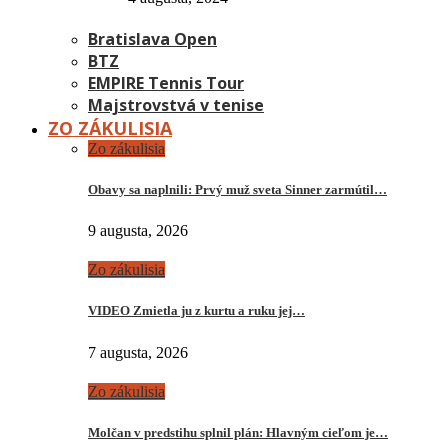
Bratislava Open
BTZ
EMPIRE Tennis Tour
Majstrovstvá v tenise
ZO ZÁKULISIA
Zo zákulisia
Obavy sa naplnili: Prvý muž sveta Sinner zarmútil…
9 augusta, 2026
Zo zákulisia
VIDEO Zmietla ju z kurtu a ruku jej…
7 augusta, 2026
Zo zákulisia
Molčan v predstihu splnil plán: Hlavným cieľom je…