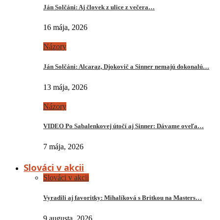
Ján Solčáni: Aj človek z ulice z večera…
16 mája, 2026
Názory
Ján Solčáni: Alcaraz, Djokovič a Sinner nemajú dokonalú…
13 mája, 2026
Názory
VIDEO Po Sabalenkovej útočí aj Sinner: Dávame oveľa…
7 mája, 2026
Slováci v akcii
Slováci v akcii
Vyradili aj favoritky: Mihalíková s Britkou na Masters…
9 augusta, 2026