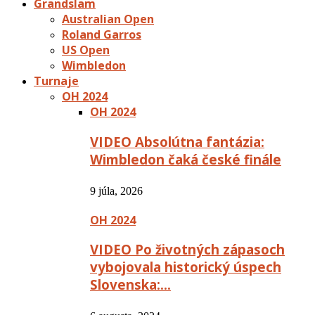
Grandslam
Australian Open
Roland Garros
US Open
Wimbledon
Turnaje
OH 2024
OH 2024
VIDEO Absolútna fantázia:
Wimbledon čaká české finále
9 júla, 2026
OH 2024
VIDEO Po životných zápasoch
vybojovala historický úspech
Slovenska:…