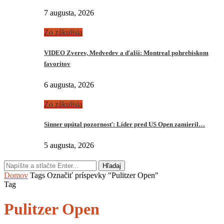
7 augusta, 2026
Zo zákulisia
VIDEO Zverev, Medvedev a ďalší: Montreal pohrebiskom
favoritov
6 augusta, 2026
Zo zákulisia
Sinner upútal pozornosť: Líder pred US Open zamieril…
5 augusta, 2026
Hľadaj
Domov
Tags
Označiť príspevky "Pulitzer Open"
Tag
Pulitzer Open