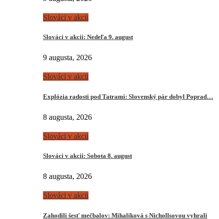
Slováci v akcii
Slováci v akcii: Nedeľa 9. august
9 augusta, 2026
Slováci v akcii
Explózia radosti pod Tatrami: Slovenský pár dobyl Poprad…
8 augusta, 2026
Slováci v akcii
Slováci v akcii: Sobota 8. august
8 augusta, 2026
Slováci v akcii
Zahodili šesť mečbalov: Mihalíková s Nichollsovou vyhrali