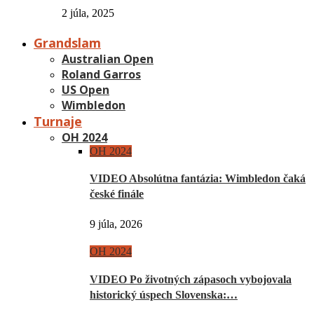
2 júla, 2025
Grandslam
Australian Open
Roland Garros
US Open
Wimbledon
Turnaje
OH 2024
OH 2024
VIDEO Absolútna fantázia: Wimbledon čaká
české finále
9 júla, 2026
OH 2024
VIDEO Po životných zápasoch vybojovala
historický úspech Slovenska:…