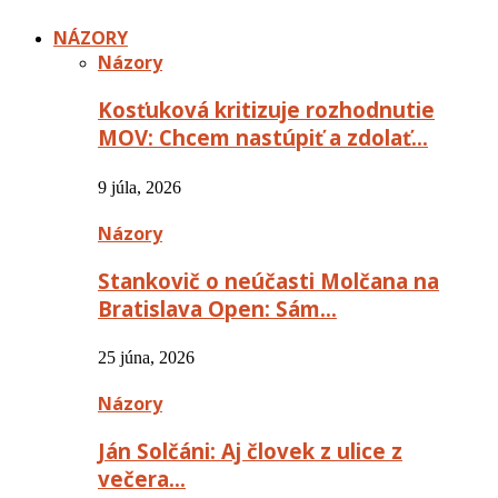
NÁZORY
Názory
Kosťuková kritizuje rozhodnutie
MOV: Chcem nastúpiť a zdolať…
9 júla, 2026
Názory
Stankovič o neúčasti Molčana na
Bratislava Open: Sám…
25 júna, 2026
Názory
Ján Solčáni: Aj človek z ulice z
večera…