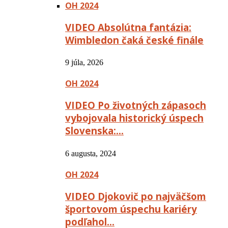
OH 2024
VIDEO Absolútna fantázia:
Wimbledon čaká české finále
9 júla, 2026
OH 2024
VIDEO Po životných zápasoch
vybojovala historický úspech
Slovenska:…
6 augusta, 2024
OH 2024
VIDEO Djokovič po najväčšom
športovom úspechu kariéry
podľahol…