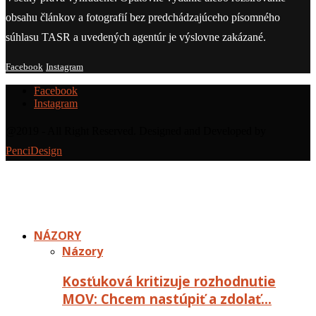
obsahu článkov a fotografií bez predchádzajúceho písomného
súhlasu TASR a uvedených agentúr je výslovne zakázané.
Facebook
Instagram
Facebook
Instagram
@2019 - All Right Reserved. Designed and Developed by
PenciDesign
NÁZORY
Názory
Kosťuková kritizuje rozhodnutie
MOV: Chcem nastúpiť a zdolať…