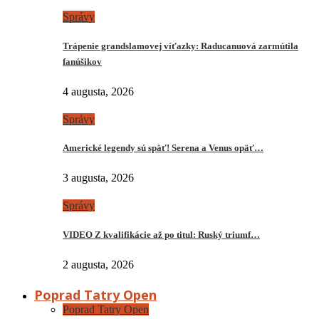
Správy
Trápenie grandslamovej víťazky: Raducanuová zarmútila
fanúšikov
4 augusta, 2026
Správy
Americké legendy sú späť! Serena a Venus opäť…
3 augusta, 2026
Správy
VIDEO Z kvalifikácie až po titul: Ruský triumf…
2 augusta, 2026
Poprad Tatry Open
Poprad Tatry Open