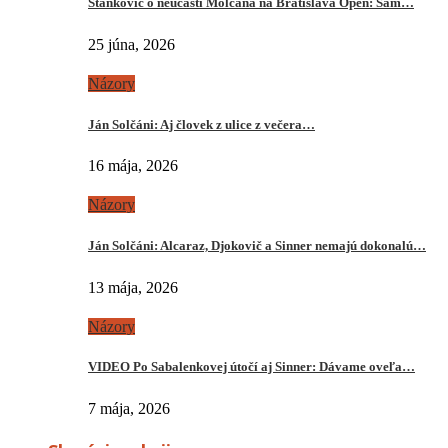
Stankovič o neúčasti Molčana na Bratislava Open: Sám…
25 júna, 2026
Názory
Ján Solčáni: Aj človek z ulice z večera…
16 mája, 2026
Názory
Ján Solčáni: Alcaraz, Djokovič a Sinner nemajú dokonalú…
13 mája, 2026
Názory
VIDEO Po Sabalenkovej útočí aj Sinner: Dávame oveľa…
7 mája, 2026