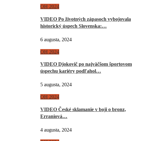
OH 2024
VIDEO Po životných zápasoch vybojovala
historický úspech Slovenska:…
6 augusta, 2024
OH 2024
VIDEO Djokovič po najväčšom športovom
úspechu kariéry podľahol…
5 augusta, 2024
OH 2024
VIDEO České sklamanie v boji o bronz,
Erraniová…
4 augusta, 2024