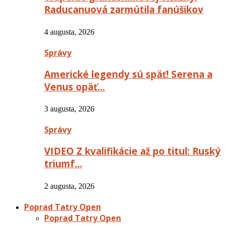
Raducanuová zarmútila fanúšikov
4 augusta, 2026
Správy
Americké legendy sú späť! Serena a
Venus opäť…
3 augusta, 2026
Správy
VIDEO Z kvalifikácie až po titul: Ruský
triumf…
2 augusta, 2026
Poprad Tatry Open
Poprad Tatry Open