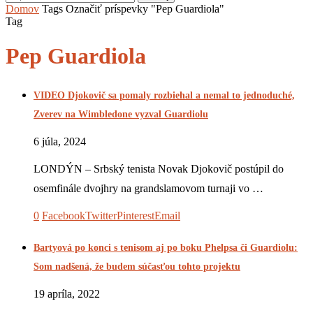
Domov
Tags
Označiť príspevky "Pep Guardiola"
Tag
Pep Guardiola
VIDEO Djokovič sa pomaly rozbiehal a nemal to jednoduché,
Zverev na Wimbledone vyzval Guardiolu
6 júla, 2024
LONDÝN – Srbský tenista Novak Djokovič postúpil do
osemfinále dvojhry na grandslamovom turnaji vo …
0
Facebook
Twitter
Pinterest
Email
Bartyová po konci s tenisom aj po boku Phelpsa či Guardiolu:
Som nadšená, že budem súčasťou tohto projektu
19 apríla, 2022