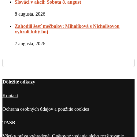
Slováci v akcii: Sobota 8. august
8 augusta, 2026
Zahodili šesť mečbalov: Mihalíková s Nichollsovou
vyhrali tuhý boj
7 augusta, 2026
Dôležité odkazy
Kontakt
Ochrana osobných údajov a použitie cookies
TASR
Všetky práva vyhradené. Opätovné vydanie alebo rozširovanie