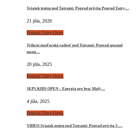
Sviatok tenisu pod Tatrami: Poprad privíta Poprad Tatry…
21 júla, 2026
Poprad Tatry Open
Trikrát maďarská radosť pod Tatrami: Poprad spoznal
mená…
20 júla, 2025
Poprad Tatry Open
SEPS KIDS OPEN – Energia pre hru: Malý…
4 júla, 2025
Poprad Tatry Open
VIDEO Sviatok tenisu pod Tatrami: Poprad privíta 5….