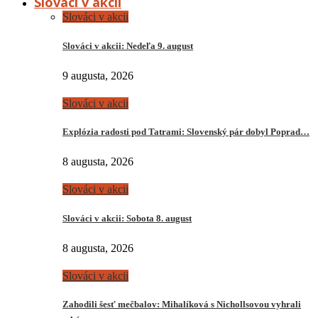
Slováci v akcii
Slováci v akcii
Slováci v akcii: Nedeľa 9. august
9 augusta, 2026
Slováci v akcii
Explózia radosti pod Tatrami: Slovenský pár dobyl Poprad…
8 augusta, 2026
Slováci v akcii
Slováci v akcii: Sobota 8. august
8 augusta, 2026
Slováci v akcii
Zahodili šesť mečbalov: Mihalíková s Nichollsovou vyhrali