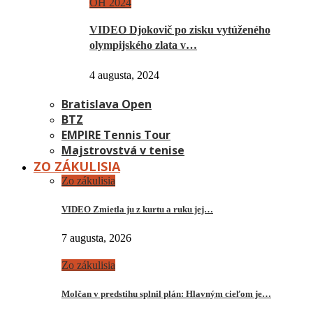
OH 2024
VIDEO Djokovič po zisku vytúženého
olympijského zlata v…
4 augusta, 2024
Bratislava Open
BTZ
EMPIRE Tennis Tour
Majstrovstvá v tenise
ZO ZÁKULISIA
Zo zákulisia
VIDEO Zmietla ju z kurtu a ruku jej…
7 augusta, 2026
Zo zákulisia
Molčan v predstihu splnil plán: Hlavným cieľom je…