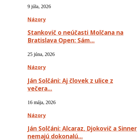
9 júla, 2026
Názory
Stankovič o neúčasti Molčana na
Bratislava Open: Sám…
25 júna, 2026
Názory
Ján Solčáni: Aj človek z ulice z
večera…
16 mája, 2026
Názory
Ján Solčáni: Alcaraz, Djokovič a Sinner
nemajú dokonalú…