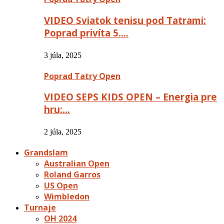
VIDEO Sviatok tenisu pod Tatrami:
Poprad privíta 5….
3 júla, 2025
Poprad Tatry Open
VIDEO SEPS KIDS OPEN – Energia pre
hru:…
2 júla, 2025
Grandslam
Australian Open
Roland Garros
US Open
Wimbledon
Turnaje
OH 2024