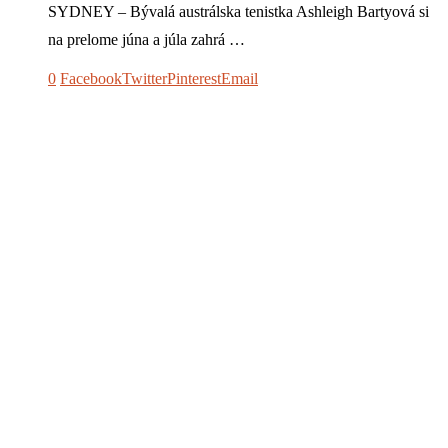
SYDNEY – Bývalá austrálska tenistka Ashleigh Bartyová si
na prelome júna a júla zahrá …
0
Facebook
Twitter
Pinterest
Email