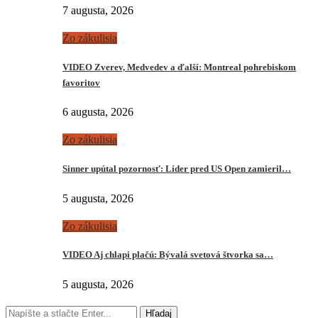
7 augusta, 2026
Zo zákulisia
VIDEO Zverev, Medvedev a ďalší: Montreal pohrebiskom
favoritov
6 augusta, 2026
Zo zákulisia
Sinner upútal pozornosť: Líder pred US Open zamieril…
5 augusta, 2026
Zo zákulisia
VIDEO Aj chlapi plačú: Bývalá svetová štvorka sa…
5 augusta, 2026
Hľadaj