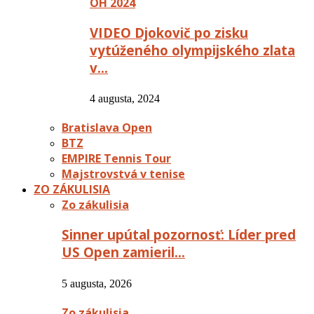
OH 2024
VIDEO Djokovič po zisku
vytúženého olympijského zlata
v…
4 augusta, 2024
Bratislava Open
BTZ
EMPIRE Tennis Tour
Majstrovstvá v tenise
ZO ZÁKULISIA
Zo zákulisia
Sinner upútal pozornosť: Líder pred
US Open zamieril…
5 augusta, 2026
Zo zákulisia