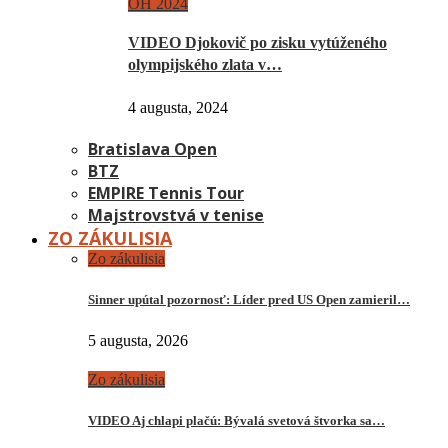
OH 2024
VIDEO Djokovič po zisku vytúženého
olympijského zlata v…
4 augusta, 2024
Bratislava Open
BTZ
EMPIRE Tennis Tour
Majstrovstvá v tenise
ZO ZÁKULISIA
Zo zákulisia
Sinner upútal pozornosť: Líder pred US Open zamieril…
5 augusta, 2026
Zo zákulisia
VIDEO Aj chlapi plačú: Bývalá svetová štvorka sa…