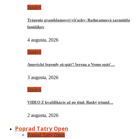
Správy
Trápenie grandslamovej víťazky: Raducanuová zarmútila
fanúšikov
4 augusta, 2026
Správy
Americké legendy sú späť! Serena a Venus opäť…
3 augusta, 2026
Správy
VIDEO Z kvalifikácie až po titul: Ruský triumf…
2 augusta, 2026
Poprad Tatry Open
Poprad Tatry Open