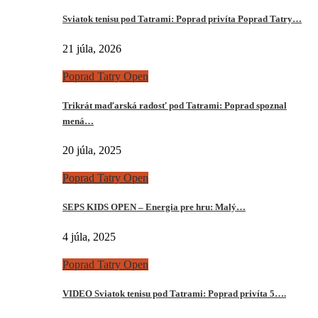
Sviatok tenisu pod Tatrami: Poprad privíta Poprad Tatry…
21 júla, 2026
Poprad Tatry Open
Trikrát maďarská radosť pod Tatrami: Poprad spoznal
mená…
20 júla, 2025
Poprad Tatry Open
SEPS KIDS OPEN – Energia pre hru: Malý…
4 júla, 2025
Poprad Tatry Open
VIDEO Sviatok tenisu pod Tatrami: Poprad privíta 5….