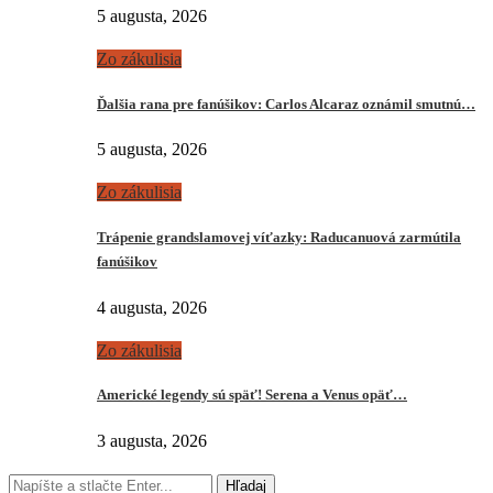
5 augusta, 2026
Zo zákulisia
Ďalšia rana pre fanúšikov: Carlos Alcaraz oznámil smutnú…
5 augusta, 2026
Zo zákulisia
Trápenie grandslamovej víťazky: Raducanuová zarmútila
fanúšikov
4 augusta, 2026
Zo zákulisia
Americké legendy sú späť! Serena a Venus opäť…
3 augusta, 2026
Hľadaj