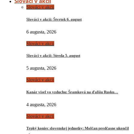
Slováci v akcii
Slováci v akcii
Slováci v akcii: Štvrtok 6. august
6 augusta, 2026
Slováci v akcii
Slováci v akcii: Streda 5. august
5 augusta, 2026
Slováci v akcii
Kanár visel vo vzduchu: Šramková na ďalšiu Rusku…
4 augusta, 2026
Slováci v akcii
Trpký koniec slovenskej jednotky: Molčan predčasne ukončil