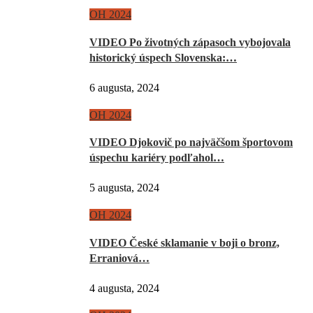
OH 2024
VIDEO Po životných zápasoch vybojovala
historický úspech Slovenska:…
6 augusta, 2024
OH 2024
VIDEO Djokovič po najväčšom športovom
úspechu kariéry podľahol…
5 augusta, 2024
OH 2024
VIDEO České sklamanie v boji o bronz,
Erraniová…
4 augusta, 2024