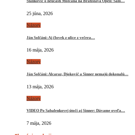
Stankovič o neúčasti Molčana na Bratislava Open: Sám…
25 júna, 2026
Názory
Ján Solčáni: Aj človek z ulice z večera…
16 mája, 2026
Názory
Ján Solčáni: Alcaraz, Djokovič a Sinner nemajú dokonalú…
13 mája, 2026
Názory
VIDEO Po Sabalenkovej útočí aj Sinner: Dávame oveľa…
7 mája, 2026