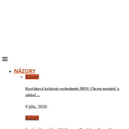
NÁZORY
Názory
Kosťuková kritizuje rozhodnutie MOV: Chcem nastúpiť a
zdolať…
9 júla, 2026
Názory