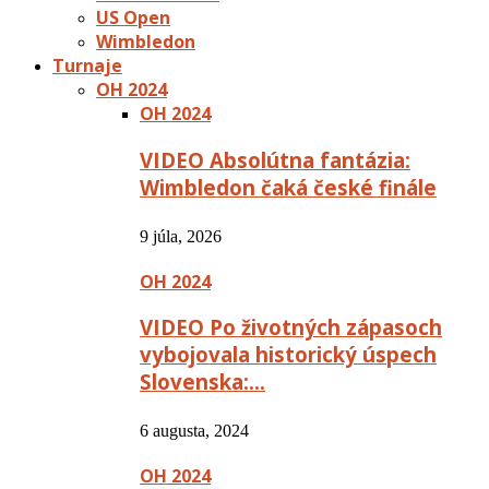
US Open
Wimbledon
Turnaje
OH 2024
OH 2024
VIDEO Absolútna fantázia:
Wimbledon čaká české finále
9 júla, 2026
OH 2024
VIDEO Po životných zápasoch
vybojovala historický úspech
Slovenska:…
6 augusta, 2024
OH 2024