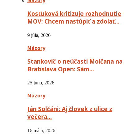
Názory
Kosťuková kritizuje rozhodnutie
MOV: Chcem nastúpiť a zdolať…
9 júla, 2026
Názory
Stankovič o neúčasti Molčana na
Bratislava Open: Sám…
25 júna, 2026
Názory
Ján Solčáni: Aj človek z ulice z
večera…
16 mája, 2026