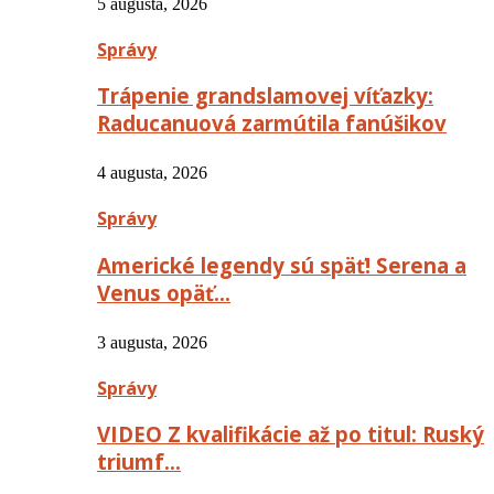
5 augusta, 2026
Správy
Trápenie grandslamovej víťazky:
Raducanuová zarmútila fanúšikov
4 augusta, 2026
Správy
Americké legendy sú späť! Serena a
Venus opäť…
3 augusta, 2026
Správy
VIDEO Z kvalifikácie až po titul: Ruský
triumf…