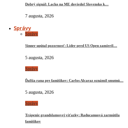
Dobrý signál: Lacko na ME doviedol Slovensko k…
7 augusta, 2026
Správy
Správy
Sinner upútal pozornosť: Líder pred US Open zamieril…
5 augusta, 2026
Správy
Ďalšia rana pre fanúšikov: Carlos Alcaraz oznámil smutnú…
5 augusta, 2026
Správy
Trápenie grandslamovej víťazky: Raducanuová zarmútila
fanúšikov