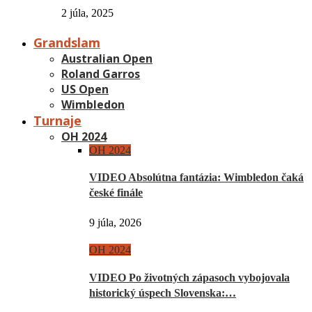
2 júla, 2025
Grandslam
Australian Open
Roland Garros
US Open
Wimbledon
Turnaje
OH 2024
OH 2024
VIDEO Absolútna fantázia: Wimbledon čaká
české finále
9 júla, 2026
OH 2024
VIDEO Po životných zápasoch vybojovala
historický úspech Slovenska:…