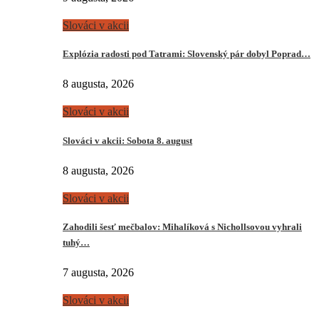
Slováci v akcii
Explózia radosti pod Tatrami: Slovenský pár dobyl Poprad…
8 augusta, 2026
Slováci v akcii
Slováci v akcii: Sobota 8. august
8 augusta, 2026
Slováci v akcii
Zahodili šesť mečbalov: Mihalíková s Nichollsovou vyhrali
tuhý…
7 augusta, 2026
Slováci v akcii