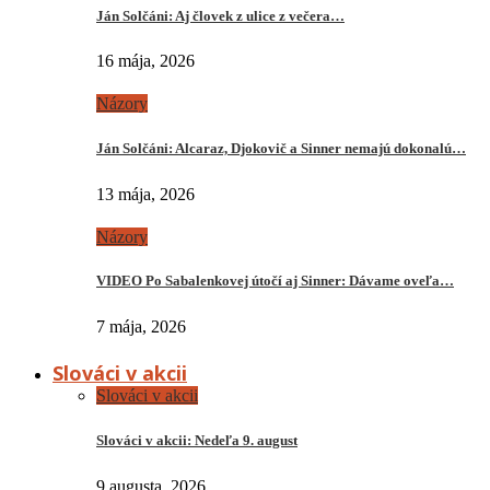
Ján Solčáni: Aj človek z ulice z večera…
16 mája, 2026
Názory
Ján Solčáni: Alcaraz, Djokovič a Sinner nemajú dokonalú…
13 mája, 2026
Názory
VIDEO Po Sabalenkovej útočí aj Sinner: Dávame oveľa…
7 mája, 2026
Slováci v akcii
Slováci v akcii
Slováci v akcii: Nedeľa 9. august
9 augusta, 2026