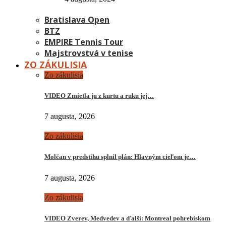
Bratislava Open
BTZ
EMPIRE Tennis Tour
Majstrovstvá v tenise
ZO ZÁKULISIA
Zo zákulisia
VIDEO Zmietla ju z kurtu a ruku jej…
7 augusta, 2026
Zo zákulisia
Molčan v predstihu splnil plán: Hlavným cieľom je…
7 augusta, 2026
Zo zákulisia
VIDEO Zverev, Medvedev a ďalší: Montreal pohrebiskom