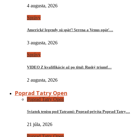
4 augusta, 2026
Správy
Americké legendy sú späť! Serena a Venus opäť…
3 augusta, 2026
Správy
VIDEO Z kvalifikácie až po titul: Ruský triumf…
2 augusta, 2026
Poprad Tatry Open
Poprad Tatry Open
Sviatok tenisu pod Tatrami: Poprad privíta Poprad Tatry…
21 júla, 2026
Poprad Tatry Open