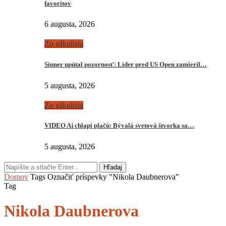
favoritov
6 augusta, 2026
Zo zákulisia
Sinner upútal pozornosť: Líder pred US Open zamieril…
5 augusta, 2026
Zo zákulisia
VIDEO Aj chlapi plačú: Bývalá svetová štvorka sa…
5 augusta, 2026
Hľadaj
Domov
Tags
Označiť príspevky "Nikola Daubnerova"
Tag
Nikola Daubnerova