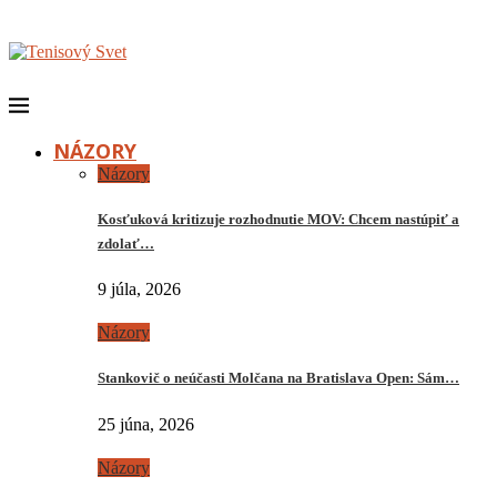
NÁZORY
Názory
Kosťuková kritizuje rozhodnutie MOV: Chcem nastúpiť a
zdolať…
9 júla, 2026
Názory
Stankovič o neúčasti Molčana na Bratislava Open: Sám…
25 júna, 2026
Názory