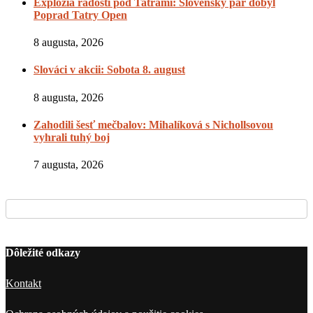
Explózia radosti pod Tatrami: Slovenský pár dobyl
Poprad Tatry Open
8 augusta, 2026
Slováci v akcii: Sobota 8. august
8 augusta, 2026
Zahodili šesť mečbalov: Mihalíková s Nichollsovou
vyhrali tuhý boj
7 augusta, 2026
Dôležité odkazy
Kontakt