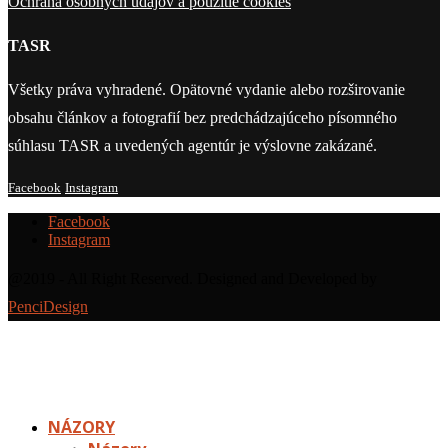
Ochrana osobných údajov a použitie cookies
TASR
Všetky práva vyhradené. Opätovné vydanie alebo rozširovanie
obsahu článkov a fotografií bez predchádzajúceho písomného
súhlasu TASR a uvedených agentúr je výslovne zakázané.
Facebook
Instagram
Facebook
Instagram
@2019 - All Right Reserved. Designed and Developed by
PenciDesign
NÁZORY