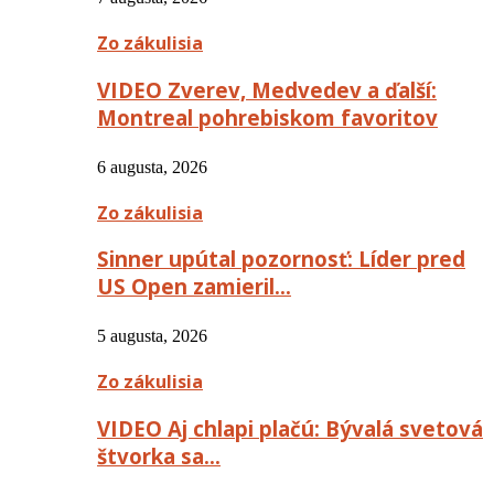
Zo zákulisia
VIDEO Zverev, Medvedev a ďalší:
Montreal pohrebiskom favoritov
6 augusta, 2026
Zo zákulisia
Sinner upútal pozornosť: Líder pred
US Open zamieril…
5 augusta, 2026
Zo zákulisia
VIDEO Aj chlapi plačú: Bývalá svetová
štvorka sa…