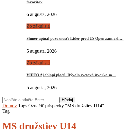
favoritov
6 augusta, 2026
Zo zákulisia
Sinner upútal pozornosť: Líder pred US Open zamieril…
5 augusta, 2026
Zo zákulisia
VIDEO Aj chlapi plačú: Bývalá svetová štvorka sa…
5 augusta, 2026
Hľadaj
Domov
Tags
Označiť príspevky "MS družstiev U14"
Tag
MS družstiev U14