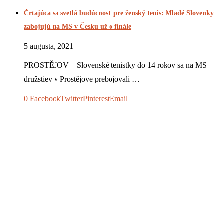
Črtajúca sa svetlá budúcnosť pre ženský tenis: Mladé Slovenky
zabojujú na MS v Česku už o finále
5 augusta, 2021
PROSTĚJOV – Slovenské tenistky do 14 rokov sa na MS
družstiev v Prostějove prebojovali …
0
Facebook
Twitter
Pinterest
Email