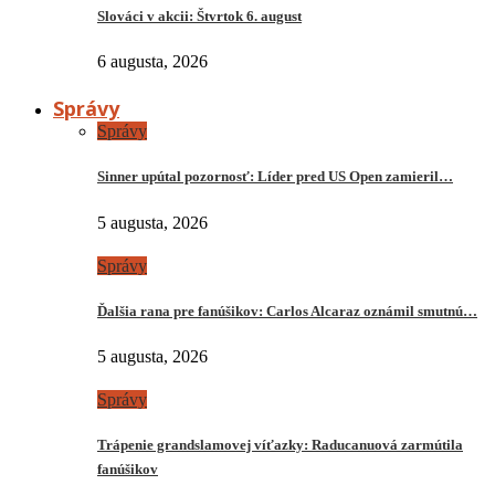
Slováci v akcii: Štvrtok 6. august
6 augusta, 2026
Správy
Správy
Sinner upútal pozornosť: Líder pred US Open zamieril…
5 augusta, 2026
Správy
Ďalšia rana pre fanúšikov: Carlos Alcaraz oznámil smutnú…
5 augusta, 2026
Správy
Trápenie grandslamovej víťazky: Raducanuová zarmútila
fanúšikov