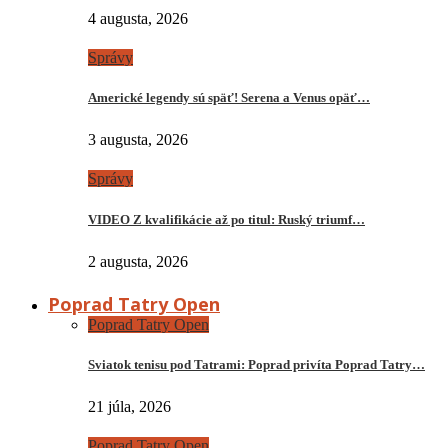
4 augusta, 2026
Správy
Americké legendy sú späť! Serena a Venus opäť…
3 augusta, 2026
Správy
VIDEO Z kvalifikácie až po titul: Ruský triumf…
2 augusta, 2026
Poprad Tatry Open
Poprad Tatry Open
Sviatok tenisu pod Tatrami: Poprad privíta Poprad Tatry…
21 júla, 2026
Poprad Tatry Open