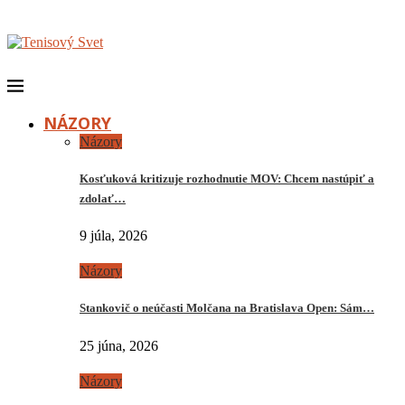
NÁZORY
Názory
Kosťuková kritizuje rozhodnutie MOV: Chcem nastúpiť a
zdolať…
9 júla, 2026
Názory
Stankovič o neúčasti Molčana na Bratislava Open: Sám…
25 júna, 2026
Názory