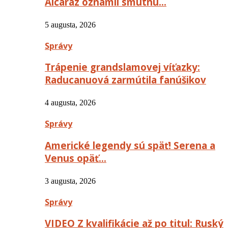
Alcaraz oznámil smutnú…
5 augusta, 2026
Správy
Trápenie grandslamovej víťazky:
Raducanuová zarmútila fanúšikov
4 augusta, 2026
Správy
Americké legendy sú späť! Serena a
Venus opäť…
3 augusta, 2026
Správy
VIDEO Z kvalifikácie až po titul: Ruský