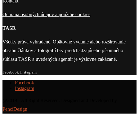
Kontakt
Ochrana osobných údajov a použitie cookies
TASR
Všetky práva vyhradené. Opätovné vydanie alebo rozširovanie
obsahu článkov a fotografií bez predchádzajúceho písomného
súhlasu TASR a uvedených agentúr je výslovne zakázané.
Facebook
Instagram
Facebook
Instagram
@2019 - All Right Reserved. Designed and Developed by
PenciDesign