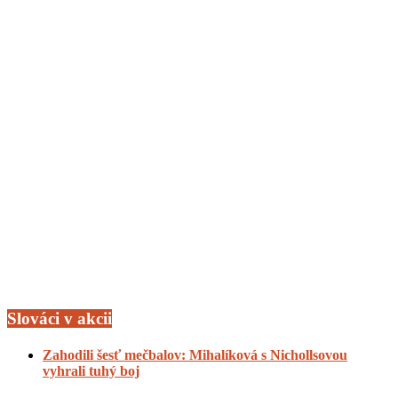
Slováci v akcii
Zahodili šesť mečbalov: Mihalíková s Nichollsovou
vyhrali tuhý boj