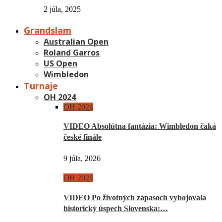
2 júla, 2025
Grandslam
Australian Open
Roland Garros
US Open
Wimbledon
Turnaje
OH 2024
OH 2024
VIDEO Absolútna fantázia: Wimbledon čaká
české finále
9 júla, 2026
OH 2024
VIDEO Po životných zápasoch vybojovala
historický úspech Slovenska:…