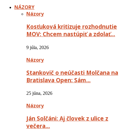
NÁZORY
Názory
Kosťuková kritizuje rozhodnutie
MOV: Chcem nastúpiť a zdolať…
9 júla, 2026
Názory
Stankovič o neúčasti Molčana na
Bratislava Open: Sám…
25 júna, 2026
Názory
Ján Solčáni: Aj človek z ulice z
večera…