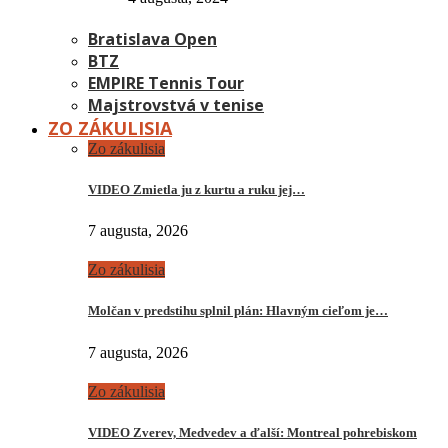
Bratislava Open
BTZ
EMPIRE Tennis Tour
Majstrovstvá v tenise
ZO ZÁKULISIA
Zo zákulisia
VIDEO Zmietla ju z kurtu a ruku jej…
7 augusta, 2026
Zo zákulisia
Molčan v predstihu splnil plán: Hlavným cieľom je…
7 augusta, 2026
Zo zákulisia
VIDEO Zverev, Medvedev a ďalší: Montreal pohrebiskom