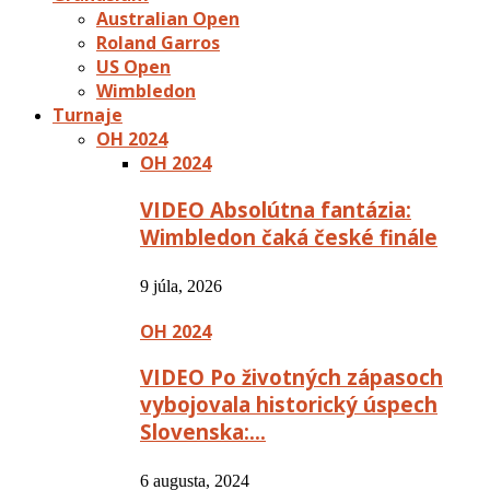
Australian Open
Roland Garros
US Open
Wimbledon
Turnaje
OH 2024
OH 2024
VIDEO Absolútna fantázia:
Wimbledon čaká české finále
9 júla, 2026
OH 2024
VIDEO Po životných zápasoch
vybojovala historický úspech
Slovenska:…
6 augusta, 2024