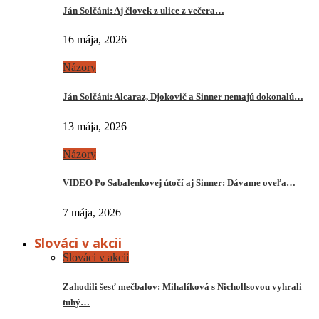
Ján Solčáni: Aj človek z ulice z večera…
16 mája, 2026
Názory
Ján Solčáni: Alcaraz, Djokovič a Sinner nemajú dokonalú…
13 mája, 2026
Názory
VIDEO Po Sabalenkovej útočí aj Sinner: Dávame oveľa…
7 mája, 2026
Slováci v akcii
Slováci v akcii
Zahodili šesť mečbalov: Mihalíková s Nichollsovou vyhrali
tuhý…