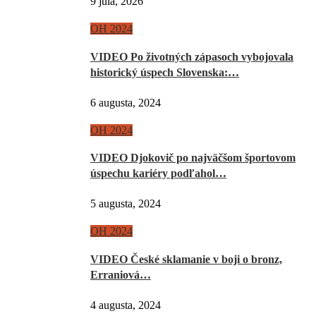
9 júla, 2026
OH 2024
VIDEO Po životných zápasoch vybojovala
historický úspech Slovenska:…
6 augusta, 2024
OH 2024
VIDEO Djokovič po najväčšom športovom
úspechu kariéry podľahol…
5 augusta, 2024
OH 2024
VIDEO České sklamanie v boji o bronz,
Erraniová…
4 augusta, 2024