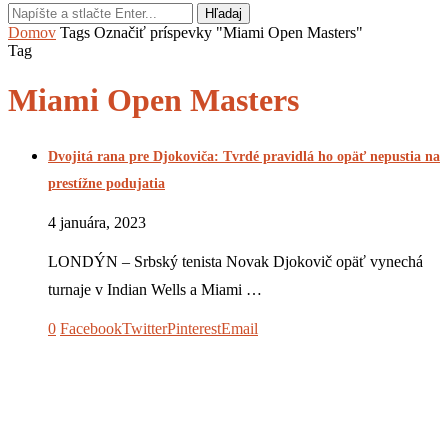
Hľadaj
Domov
Tags
Označiť príspevky "Miami Open Masters"
Tag
Miami Open Masters
Dvojitá rana pre Djokoviča: Tvrdé pravidlá ho opäť nepustia na
prestížne podujatia
4 januára, 2023
LONDÝN – Srbský tenista Novak Djokovič opäť vynechá
turnaje v Indian Wells a Miami …
0
Facebook
Twitter
Pinterest
Email