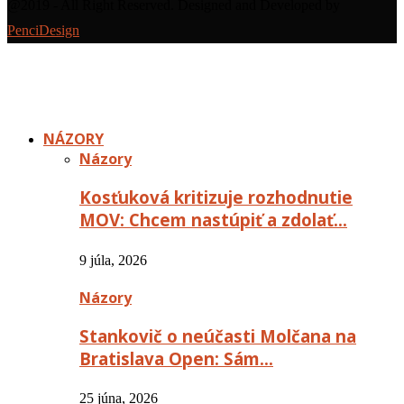
@2019 - All Right Reserved. Designed and Developed by
PenciDesign
NÁZORY
Názory
Kosťuková kritizuje rozhodnutie
MOV: Chcem nastúpiť a zdolať…
9 júla, 2026
Názory
Stankovič o neúčasti Molčana na
Bratislava Open: Sám…
25 júna, 2026