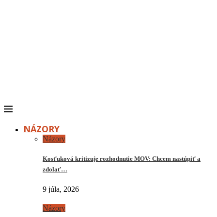
NÁZORY
Názory
Kosťuková kritizuje rozhodnutie MOV: Chcem nastúpiť a
zdolať…
9 júla, 2026
Názory