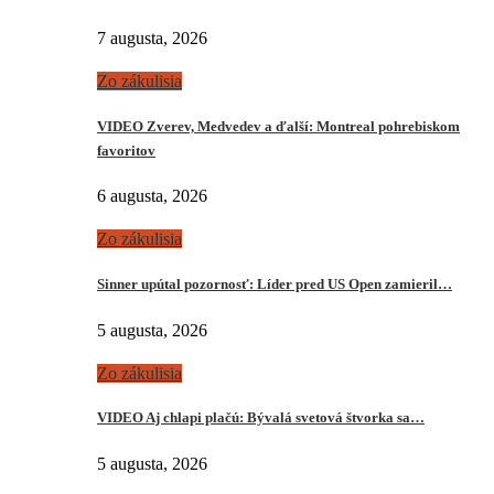
7 augusta, 2026
Zo zákulisia
VIDEO Zverev, Medvedev a ďalší: Montreal pohrebiskom
favoritov
6 augusta, 2026
Zo zákulisia
Sinner upútal pozornosť: Líder pred US Open zamieril…
5 augusta, 2026
Zo zákulisia
VIDEO Aj chlapi plačú: Bývalá svetová štvorka sa…
5 augusta, 2026