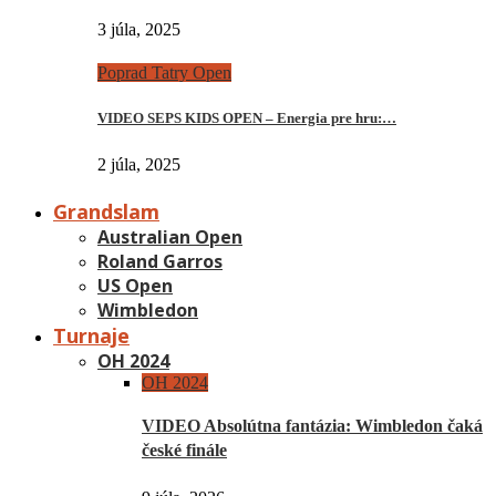
3 júla, 2025
Poprad Tatry Open
VIDEO SEPS KIDS OPEN – Energia pre hru:…
2 júla, 2025
Grandslam
Australian Open
Roland Garros
US Open
Wimbledon
Turnaje
OH 2024
OH 2024
VIDEO Absolútna fantázia: Wimbledon čaká
české finále