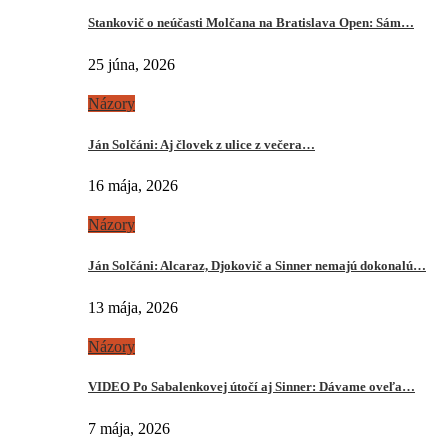
Stankovič o neúčasti Molčana na Bratislava Open: Sám…
25 júna, 2026
Názory
Ján Solčáni: Aj človek z ulice z večera…
16 mája, 2026
Názory
Ján Solčáni: Alcaraz, Djokovič a Sinner nemajú dokonalú…
13 mája, 2026
Názory
VIDEO Po Sabalenkovej útočí aj Sinner: Dávame oveľa…
7 mája, 2026