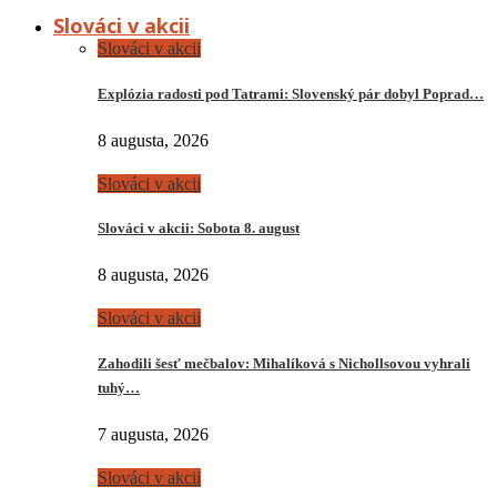
Slováci v akcii
Slováci v akcii
Explózia radosti pod Tatrami: Slovenský pár dobyl Poprad…
8 augusta, 2026
Slováci v akcii
Slováci v akcii: Sobota 8. august
8 augusta, 2026
Slováci v akcii
Zahodili šesť mečbalov: Mihalíková s Nichollsovou vyhrali
tuhý…
7 augusta, 2026
Slováci v akcii