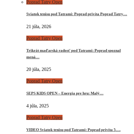
Poprad Tatry Open
Sviatok tenisu pod Tatrami: Poprad privíta Poprad Tatry…
21 júla, 2026
Poprad Tatry Open
Trikrát maďarská radosť pod Tatrami: Poprad spoznal
mená…
20 júla, 2025
Poprad Tatry Open
SEPS KIDS OPEN – Energia pre hru: Malý…
4 júla, 2025
Poprad Tatry Open
VIDEO Sviatok tenisu pod Tatrami: Poprad privíta 5….