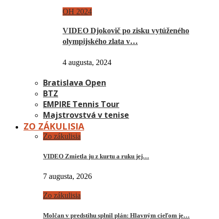
OH 2024
VIDEO Djokovič po zisku vytúženého
olympijského zlata v…
4 augusta, 2024
Bratislava Open
BTZ
EMPIRE Tennis Tour
Majstrovstvá v tenise
ZO ZÁKULISIA
Zo zákulisia
VIDEO Zmietla ju z kurtu a ruku jej…
7 augusta, 2026
Zo zákulisia
Molčan v predstihu splnil plán: Hlavným cieľom je…