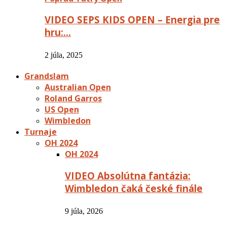
VIDEO SEPS KIDS OPEN – Energia pre
hru:…
2 júla, 2025
Grandslam
Australian Open
Roland Garros
US Open
Wimbledon
Turnaje
OH 2024
OH 2024
VIDEO Absolútna fantázia:
Wimbledon čaká české finále
9 júla, 2026