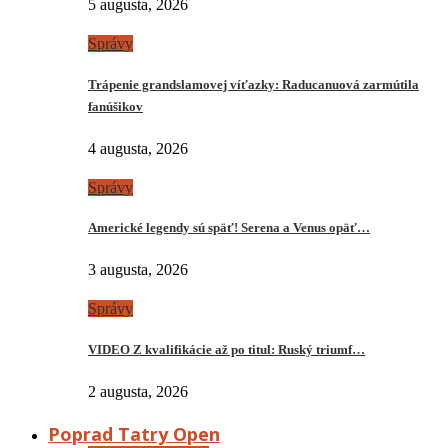
5 augusta, 2026
Správy
Trápenie grandslamovej víťazky: Raducanuová zarmútila
fanúšikov
4 augusta, 2026
Správy
Americké legendy sú späť! Serena a Venus opäť…
3 augusta, 2026
Správy
VIDEO Z kvalifikácie až po titul: Ruský triumf…
2 augusta, 2026
Poprad Tatry Open