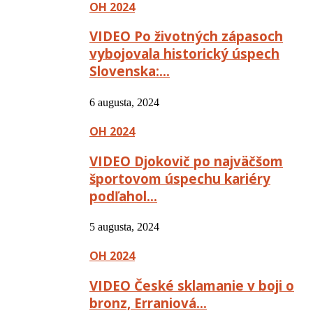
OH 2024
VIDEO Po životných zápasoch
vybojovala historický úspech
Slovenska:…
6 augusta, 2024
OH 2024
VIDEO Djokovič po najväčšom
športovom úspechu kariéry
podľahol…
5 augusta, 2024
OH 2024
VIDEO České sklamanie v boji o
bronz, Erraniová…