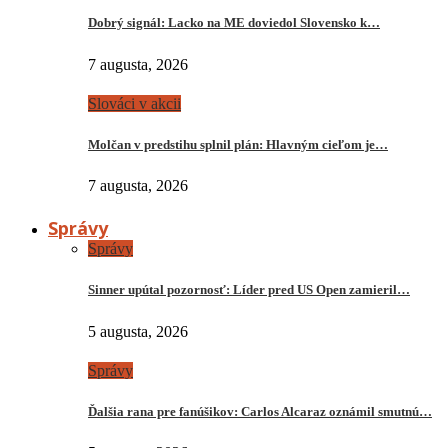
Dobrý signál: Lacko na ME doviedol Slovensko k…
7 augusta, 2026
Slováci v akcii
Molčan v predstihu splnil plán: Hlavným cieľom je…
7 augusta, 2026
Správy
Správy
Sinner upútal pozornosť: Líder pred US Open zamieril…
5 augusta, 2026
Správy
Ďalšia rana pre fanúšikov: Carlos Alcaraz oznámil smutnú…