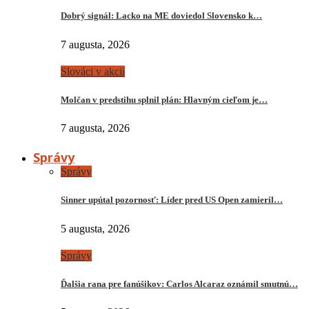
Dobrý signál: Lacko na ME doviedol Slovensko k…
7 augusta, 2026
Slováci v akcii
Molčan v predstihu splnil plán: Hlavným cieľom je…
7 augusta, 2026
Správy
Správy
Sinner upútal pozornosť: Líder pred US Open zamieril…
5 augusta, 2026
Správy
Ďalšia rana pre fanúšikov: Carlos Alcaraz oznámil smutnú…