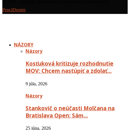
@2019 - All Right Reserved. Designed and Developed by
PenciDesign
NÁZORY
Názory
Kosťuková kritizuje rozhodnutie
MOV: Chcem nastúpiť a zdolať…
9 júla, 2026
Názory
Stankovič o neúčasti Molčana na
Bratislava Open: Sám…
25 júna, 2026