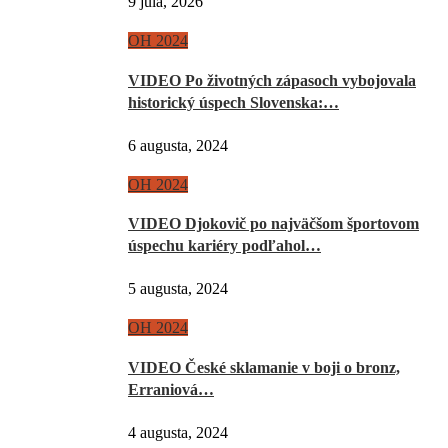
9 júla, 2026
OH 2024
VIDEO Po životných zápasoch vybojovala
historický úspech Slovenska:…
6 augusta, 2024
OH 2024
VIDEO Djokovič po najväčšom športovom
úspechu kariéry podľahol…
5 augusta, 2024
OH 2024
VIDEO České sklamanie v boji o bronz,
Erraniová…
4 augusta, 2024