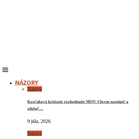
NÁZORY
Názory
Kosťuková kritizuje rozhodnutie MOV: Chcem nastúpiť a
zdolať…
9 júla, 2026
Názory