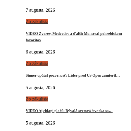
7 augusta, 2026
Zo zákulisia
VIDEO Zverev, Medvedev a ďalší: Montreal pohrebiskom
favoritov
6 augusta, 2026
Zo zákulisia
Sinner upútal pozornosť: Líder pred US Open zamieril…
5 augusta, 2026
Zo zákulisia
VIDEO Aj chlapi plačú: Bývalá svetová štvorka sa…
5 augusta, 2026