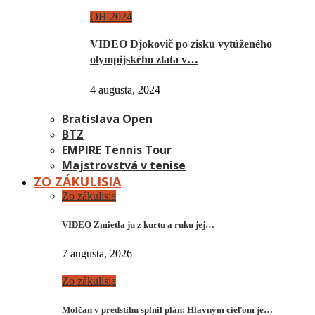
OH 2024
VIDEO Djokovič po zisku vytúženého
olympijského zlata v…
4 augusta, 2024
Bratislava Open
BTZ
EMPIRE Tennis Tour
Majstrovstvá v tenise
ZO ZÁKULISIA
Zo zákulisia
VIDEO Zmietla ju z kurtu a ruku jej…
7 augusta, 2026
Zo zákulisia
Molčan v predstihu splnil plán: Hlavným cieľom je…