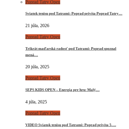
Poprad Tatry Open
Sviatok tenisu pod Tatrami: Poprad privíta Poprad Tatry…
21 júla, 2026
Poprad Tatry Open
Trikrát maďarská radosť pod Tatrami: Poprad spoznal
mená…
20 júla, 2025
Poprad Tatry Open
SEPS KIDS OPEN – Energia pre hru: Malý…
4 júla, 2025
Poprad Tatry Open
VIDEO Sviatok tenisu pod Tatrami: Poprad privíta 5….