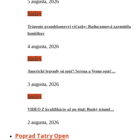
5 augusta, 2026
Správy
Trápenie grandslamovej víťazky: Raducanuová zarmútila
fanúšikov
4 augusta, 2026
Správy
Americké legendy sú späť! Serena a Venus opäť…
3 augusta, 2026
Správy
VIDEO Z kvalifikácie až po titul: Ruský triumf…
2 augusta, 2026
Poprad Tatry Open