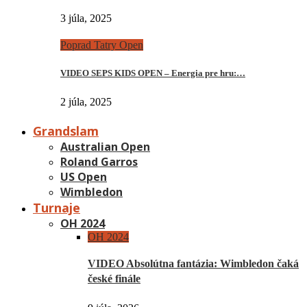
3 júla, 2025
Poprad Tatry Open
VIDEO SEPS KIDS OPEN – Energia pre hru:…
2 júla, 2025
Grandslam
Australian Open
Roland Garros
US Open
Wimbledon
Turnaje
OH 2024
OH 2024
VIDEO Absolútna fantázia: Wimbledon čaká
české finále