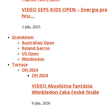
VIDEO SEPS KIDS OPEN – Energia pre
hru:…
2 júla, 2025
Grandslam
Australian Open
Roland Garros
US Open
Wimbledon
Turnaje
OH 2024
OH 2024
VIDEO Absolútna fantázia:
Wimbledon čaká české finále
9 júla, 2026