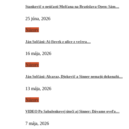
Stankovič o neúčasti Molčana na Bratislava Open: Sám…
25 júna, 2026
Názory
Ján Solčáni: Aj človek z ulice z večera…
16 mája, 2026
Názory
Ján Solčáni: Alcaraz, Djokovič a Sinner nemajú dokonalú…
13 mája, 2026
Názory
VIDEO Po Sabalenkovej útočí aj Sinner: Dávame oveľa…
7 mája, 2026