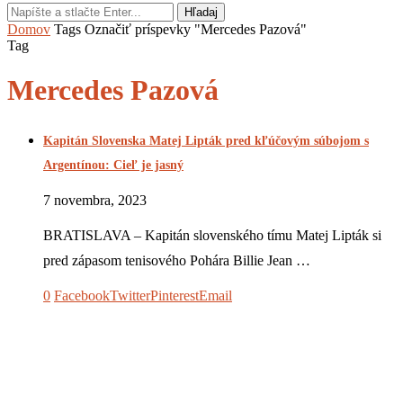
Hľadaj
Domov
Tags
Označiť príspevky "Mercedes Pazová"
Tag
Mercedes Pazová
Kapitán Slovenska Matej Lipták pred kľúčovým súbojom s
Argentínou: Cieľ je jasný
7 novembra, 2023
BRATISLAVA – Kapitán slovenského tímu Matej Lipták si
pred zápasom tenisového Pohára Billie Jean …
0
Facebook
Twitter
Pinterest
Email