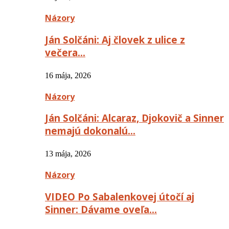
Názory
Ján Solčáni: Aj človek z ulice z
večera…
16 mája, 2026
Názory
Ján Solčáni: Alcaraz, Djokovič a Sinner
nemajú dokonalú…
13 mája, 2026
Názory
VIDEO Po Sabalenkovej útočí aj
Sinner: Dávame oveľa…