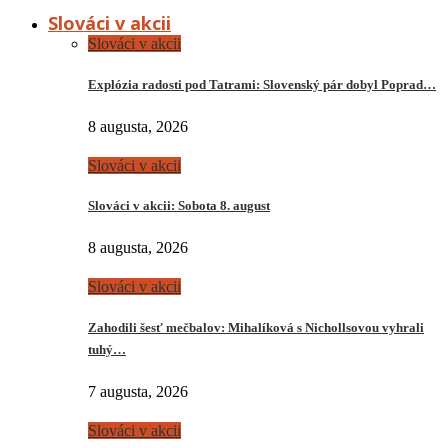
Slováci v akcii
Slováci v akcii
Explózia radosti pod Tatrami: Slovenský pár dobyl Poprad…
8 augusta, 2026
Slováci v akcii
Slováci v akcii: Sobota 8. august
8 augusta, 2026
Slováci v akcii
Zahodili šesť mečbalov: Mihalíková s Nichollsovou vyhrali
tuhý…
7 augusta, 2026
Slováci v akcii