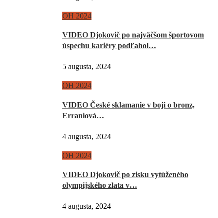
OH 2024
VIDEO Djokovič po najväčšom športovom
úspechu kariéry podľahol…
5 augusta, 2024
OH 2024
VIDEO České sklamanie v boji o bronz,
Erraniová…
4 augusta, 2024
OH 2024
VIDEO Djokovič po zisku vytúženého
olympijského zlata v…
4 augusta, 2024