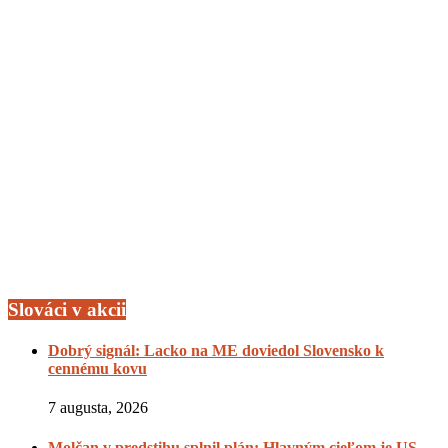
Slováci v akcii
Dobrý signál: Lacko na ME doviedol Slovensko k
cennému kovu
7 augusta, 2026
Molčan v predstihu splnil plán: Hlavným cieľom je US