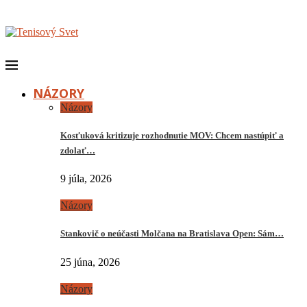
NÁZORY
Názory
Kosťuková kritizuje rozhodnutie MOV: Chcem nastúpiť a
zdolať…
9 júla, 2026
Názory
Stankovič o neúčasti Molčana na Bratislava Open: Sám…
25 júna, 2026
Názory