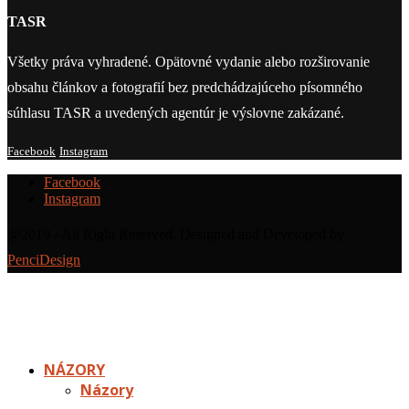
TASR
Všetky práva vyhradené. Opätovné vydanie alebo rozširovanie
obsahu článkov a fotografií bez predchádzajúceho písomného
súhlasu TASR a uvedených agentúr je výslovne zakázané.
Facebook
Instagram
Facebook
Instagram
@2019 - All Right Reserved. Designed and Developed by
PenciDesign
NÁZORY
Názory