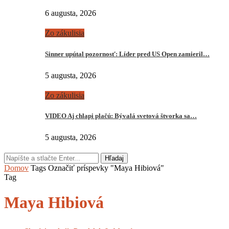
6 augusta, 2026
Zo zákulisia
Sinner upútal pozornosť: Líder pred US Open zamieril…
5 augusta, 2026
Zo zákulisia
VIDEO Aj chlapi plačú: Bývalá svetová štvorka sa…
5 augusta, 2026
Hľadaj
Domov
Tags
Označiť príspevky "Maya Hibiová"
Tag
Maya Hibiová