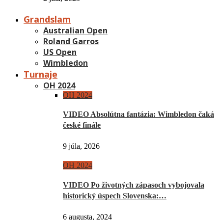
Grandslam
Australian Open
Roland Garros
US Open
Wimbledon
Turnaje
OH 2024
OH 2024
VIDEO Absolútna fantázia: Wimbledon čaká
české finále
9 júla, 2026
OH 2024
VIDEO Po životných zápasoch vybojovala
historický úspech Slovenska:…
6 augusta, 2024