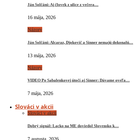
Ján Solčáni: Aj človek z ulice z večera…
16 mája, 2026
Názory
Ján Solčáni: Alcaraz, Djokovič a Sinner nemajú dokonalú…
13 mája, 2026
Názory
VIDEO Po Sabalenkovej útočí aj Sinner: Dávame oveľa…
7 mája, 2026
Slováci v akcii
Slováci v akcii
Dobrý signál: Lacko na ME doviedol Slovensko k…
7 augusta, 2026