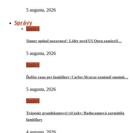
5 augusta, 2026
Správy
Správy
Sinner upútal pozornosť: Líder pred US Open zamieril…
5 augusta, 2026
Správy
Ďalšia rana pre fanúšikov: Carlos Alcaraz oznámil smutnú…
5 augusta, 2026
Správy
Trápenie grandslamovej víťazky: Raducanuová zarmútila
fanúšikov
4 augusta, 2026