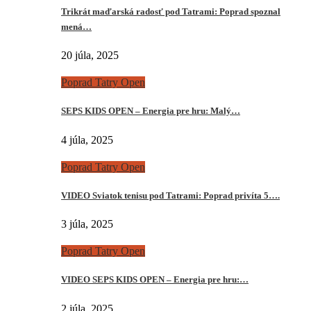
Trikrát maďarská radosť pod Tatrami: Poprad spoznal
mená…
20 júla, 2025
Poprad Tatry Open
SEPS KIDS OPEN – Energia pre hru: Malý…
4 júla, 2025
Poprad Tatry Open
VIDEO Sviatok tenisu pod Tatrami: Poprad privíta 5….
3 júla, 2025
Poprad Tatry Open
VIDEO SEPS KIDS OPEN – Energia pre hru:…
2 júla, 2025