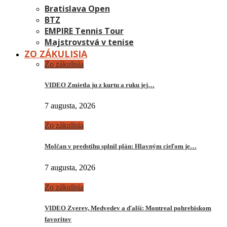
Bratislava Open
BTZ
EMPIRE Tennis Tour
Majstrovstvá v tenise
ZO ZÁKULISIA
Zo zákulisia
VIDEO Zmietla ju z kurtu a ruku jej…
7 augusta, 2026
Zo zákulisia
Molčan v predstihu splnil plán: Hlavným cieľom je…
7 augusta, 2026
Zo zákulisia
VIDEO Zverev, Medvedev a ďalší: Montreal pohrebiskom
favoritov