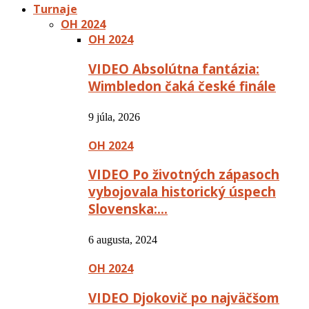
Turnaje
OH 2024
OH 2024
VIDEO Absolútna fantázia:
Wimbledon čaká české finále
9 júla, 2026
OH 2024
VIDEO Po životných zápasoch
vybojovala historický úspech
Slovenska:…
6 augusta, 2024
OH 2024
VIDEO Djokovič po najväčšom