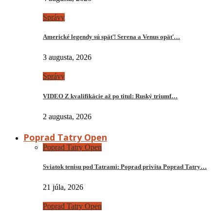
Správy
Americké legendy sú späť! Serena a Venus opäť…
3 augusta, 2026
Správy
VIDEO Z kvalifikácie až po titul: Ruský triumf…
2 augusta, 2026
Poprad Tatry Open
Poprad Tatry Open
Sviatok tenisu pod Tatrami: Poprad privíta Poprad Tatry…
21 júla, 2026
Poprad Tatry Open