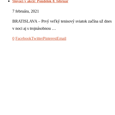
Slováci v akcii: Pondelok 8. február
7 februára, 2021
BRATISLAVA – Prvý veľký tenisový sviatok začína už dnes
v noci aj s trojnásobnou …
0
Facebook
Twitter
Pinterest
Email