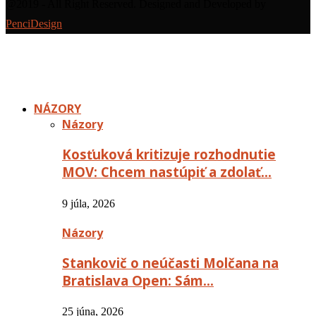
@2019 - All Right Reserved. Designed and Developed by
PenciDesign
NÁZORY
Názory
Kosťuková kritizuje rozhodnutie
MOV: Chcem nastúpiť a zdolať…
9 júla, 2026
Názory
Stankovič o neúčasti Molčana na
Bratislava Open: Sám…
25 júna, 2026