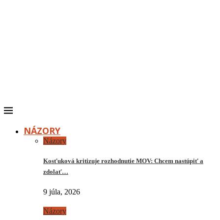
NÁZORY
Názory
Kosťuková kritizuje rozhodnutie MOV: Chcem nastúpiť a
zdolať…
9 júla, 2026
Názory