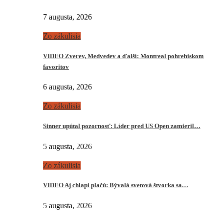
7 augusta, 2026
Zo zákulisia
VIDEO Zverev, Medvedev a ďalší: Montreal pohrebiskom
favoritov
6 augusta, 2026
Zo zákulisia
Sinner upútal pozornosť: Líder pred US Open zamieril…
5 augusta, 2026
Zo zákulisia
VIDEO Aj chlapi plačú: Bývalá svetová štvorka sa…
5 augusta, 2026