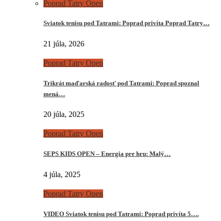
Poprad Tatry Open
Sviatok tenisu pod Tatrami: Poprad privíta Poprad Tatry…
21 júla, 2026
Poprad Tatry Open
Trikrát maďarská radosť pod Tatrami: Poprad spoznal
mená…
20 júla, 2025
Poprad Tatry Open
SEPS KIDS OPEN – Energia pre hru: Malý…
4 júla, 2025
Poprad Tatry Open
VIDEO Sviatok tenisu pod Tatrami: Poprad privíta 5….