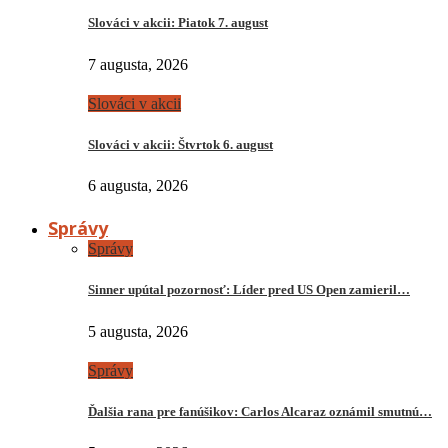
Slováci v akcii: Piatok 7. august
7 augusta, 2026
Slováci v akcii
Slováci v akcii: Štvrtok 6. august
6 augusta, 2026
Správy
Správy
Sinner upútal pozornosť: Líder pred US Open zamieril…
5 augusta, 2026
Správy
Ďalšia rana pre fanúšikov: Carlos Alcaraz oznámil smutnú…