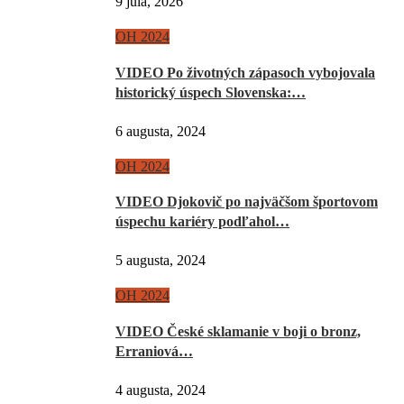
9 júla, 2026
OH 2024
VIDEO Po životných zápasoch vybojovala
historický úspech Slovenska:…
6 augusta, 2024
OH 2024
VIDEO Djokovič po najväčšom športovom
úspechu kariéry podľahol…
5 augusta, 2024
OH 2024
VIDEO České sklamanie v boji o bronz,
Erraniová…
4 augusta, 2024