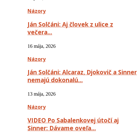
Názory
Ján Solčáni: Aj človek z ulice z
večera…
16 mája, 2026
Názory
Ján Solčáni: Alcaraz, Djokovič a Sinner
nemajú dokonalú…
13 mája, 2026
Názory
VIDEO Po Sabalenkovej útočí aj
Sinner: Dávame oveľa…