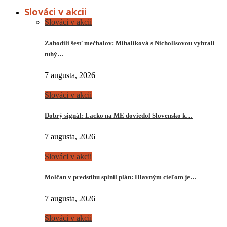
Slováci v akcii
Slováci v akcii
Zahodili šesť mečbalov: Mihalíková s Nichollsovou vyhrali
tuhý…
7 augusta, 2026
Slováci v akcii
Dobrý signál: Lacko na ME doviedol Slovensko k…
7 augusta, 2026
Slováci v akcii
Molčan v predstihu splnil plán: Hlavným cieľom je…
7 augusta, 2026
Slováci v akcii