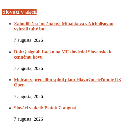
Slováci v akcii
Zahodili šesť mečbalov: Mihalíková s Nichollsovou
vyhrali tuhý boj
7 augusta, 2026
Dobrý signál: Lacko na ME doviedol Slovensko k
cennému kovu
7 augusta, 2026
Molčan v predstihu splnil plán: Hlavným cieľom je US
Open
7 augusta, 2026
Slováci v akcii: Piatok 7. august
7 augusta, 2026