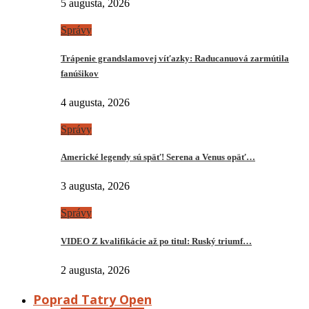
5 augusta, 2026
Správy
Trápenie grandslamovej víťazky: Raducanuová zarmútila
fanúšikov
4 augusta, 2026
Správy
Americké legendy sú späť! Serena a Venus opäť…
3 augusta, 2026
Správy
VIDEO Z kvalifikácie až po titul: Ruský triumf…
2 augusta, 2026
Poprad Tatry Open