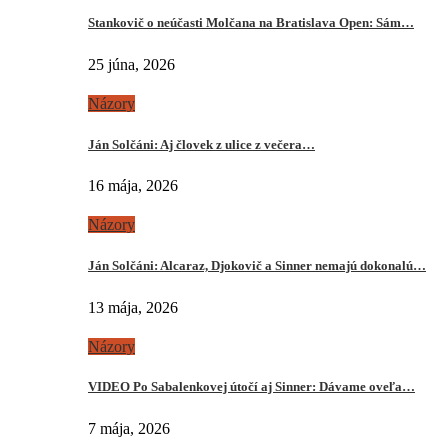
Stankovič o neúčasti Molčana na Bratislava Open: Sám…
25 júna, 2026
Názory
Ján Solčáni: Aj človek z ulice z večera…
16 mája, 2026
Názory
Ján Solčáni: Alcaraz, Djokovič a Sinner nemajú dokonalú…
13 mája, 2026
Názory
VIDEO Po Sabalenkovej útočí aj Sinner: Dávame oveľa…
7 mája, 2026