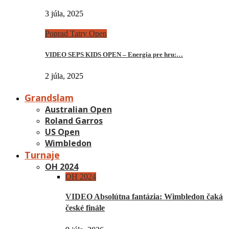
3 júla, 2025
Poprad Tatry Open
VIDEO SEPS KIDS OPEN – Energia pre hru:…
2 júla, 2025
Grandslam
Australian Open
Roland Garros
US Open
Wimbledon
Turnaje
OH 2024
OH 2024
VIDEO Absolútna fantázia: Wimbledon čaká
české finále