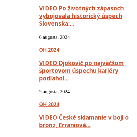
VIDEO Po životných zápasoch
vybojovala historický úspech
Slovenska:…
6 augusta, 2024
OH 2024
VIDEO Djokovič po najväčšom
športovom úspechu kariéry
podľahol…
5 augusta, 2024
OH 2024
VIDEO České sklamanie v boji o
bronz, Erraniová…