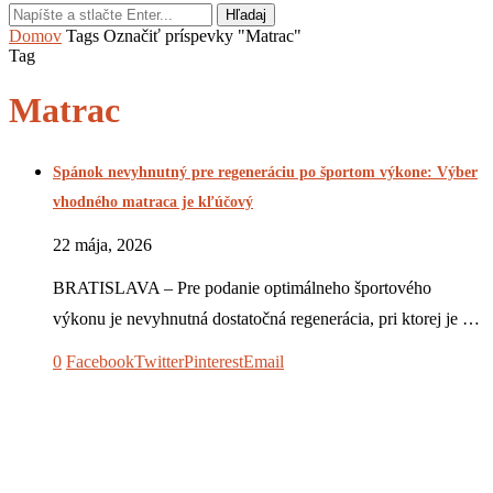
Hľadaj
Domov
Tags
Označiť príspevky "Matrac"
Tag
Matrac
Spánok nevyhnutný pre regeneráciu po športom výkone: Výber
vhodného matraca je kľúčový
22 mája, 2026
BRATISLAVA – Pre podanie optimálneho športového
výkonu je nevyhnutná dostatočná regenerácia, pri ktorej je …
0
Facebook
Twitter
Pinterest
Email