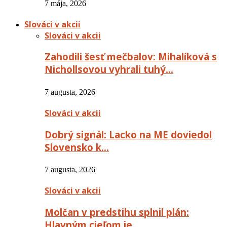
7 mája, 2026
Slováci v akcii
Slováci v akcii
Zahodili šesť mečbalov: Mihalíková s
Nichollsovou vyhrali tuhý…
7 augusta, 2026
Slováci v akcii
Dobrý signál: Lacko na ME doviedol
Slovensko k…
7 augusta, 2026
Slováci v akcii
Molčan v predstihu splnil plán:
Hlavným cieľom je…