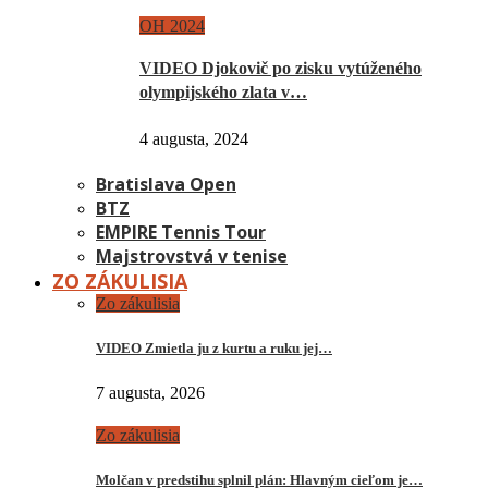
OH 2024
VIDEO Djokovič po zisku vytúženého
olympijského zlata v…
4 augusta, 2024
Bratislava Open
BTZ
EMPIRE Tennis Tour
Majstrovstvá v tenise
ZO ZÁKULISIA
Zo zákulisia
VIDEO Zmietla ju z kurtu a ruku jej…
7 augusta, 2026
Zo zákulisia
Molčan v predstihu splnil plán: Hlavným cieľom je…