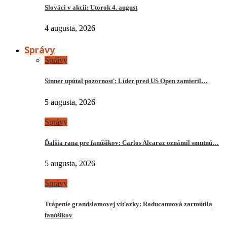
Slováci v akcii: Utorok 4. august
4 augusta, 2026
Správy
Správy
Sinner upútal pozornosť: Líder pred US Open zamieril…
5 augusta, 2026
Správy
Ďalšia rana pre fanúšikov: Carlos Alcaraz oznámil smutnú…
5 augusta, 2026
Správy
Trápenie grandslamovej víťazky: Raducanuová zarmútila
fanúšikov