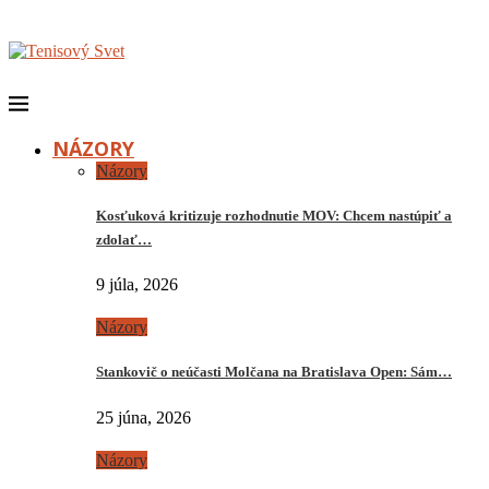
NÁZORY
Názory
Kosťuková kritizuje rozhodnutie MOV: Chcem nastúpiť a
zdolať…
9 júla, 2026
Názory
Stankovič o neúčasti Molčana na Bratislava Open: Sám…
25 júna, 2026
Názory