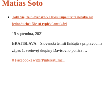
Matias Soto
Tóth vie, že Slovensko v Davis Cupe určite nečaká nič
jednoduché: Nie sú typickí antukári
15 septembra, 2021
BRATISLAVA – Slovenskí tenisti finišujú s prípravou na
zápas 1. svetovej skupiny Davisovho pohára …
0
Facebook
Twitter
Pinterest
Email