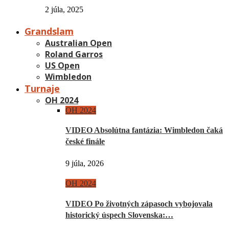
2 júla, 2025
Grandslam
Australian Open
Roland Garros
US Open
Wimbledon
Turnaje
OH 2024
OH 2024
VIDEO Absolútna fantázia: Wimbledon čaká
české finále
9 júla, 2026
OH 2024
VIDEO Po životných zápasoch vybojovala
historický úspech Slovenska:…