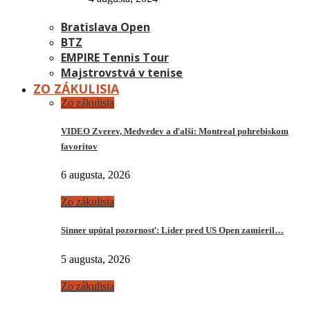
Bratislava Open
BTZ
EMPIRE Tennis Tour
Majstrovstvá v tenise
ZO ZÁKULISIA
Zo zákulisia
VIDEO Zverev, Medvedev a ďalší: Montreal pohrebiskom
favoritov
6 augusta, 2026
Zo zákulisia
Sinner upútal pozornosť: Líder pred US Open zamieril…
5 augusta, 2026
Zo zákulisia