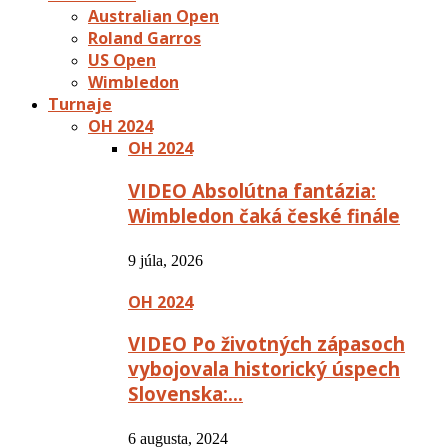
Australian Open
Roland Garros
US Open
Wimbledon
Turnaje
OH 2024
OH 2024
VIDEO Absolútna fantázia:
Wimbledon čaká české finále
9 júla, 2026
OH 2024
VIDEO Po životných zápasoch
vybojovala historický úspech
Slovenska:…
6 augusta, 2024