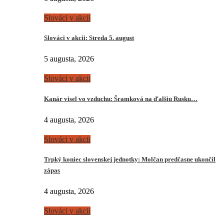
Slováci v akcii
Slováci v akcii: Streda 5. august
5 augusta, 2026
Slováci v akcii
Kanár visel vo vzduchu: Šramková na ďalšiu Rusku…
4 augusta, 2026
Slováci v akcii
Trpký koniec slovenskej jednotky: Molčan predčasne ukončil
zápas
4 augusta, 2026
Slováci v akcii