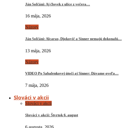
Ján Solčáni: Aj človek z ulice z večera…
16 mája, 2026
Názory
Ján Solčáni: Alcaraz, Djokovič a Sinner nemajú dokonalú…
13 mája, 2026
Názory
VIDEO Po Sabalenkovej útočí aj Sinner: Dávame oveľa…
7 mája, 2026
Slováci v akcii
Slováci v akcii
Slováci v akcii: Štvrtok 6. august
6 augusta, 2026