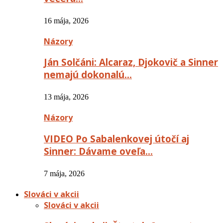
16 mája, 2026
Názory
Ján Solčáni: Alcaraz, Djokovič a Sinner
nemajú dokonalú…
13 mája, 2026
Názory
VIDEO Po Sabalenkovej útočí aj
Sinner: Dávame oveľa…
7 mája, 2026
Slováci v akcii
Slováci v akcii