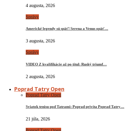
4 augusta, 2026
Správy
Americké legendy sú späť! Serena a Venus opäť…
3 augusta, 2026
Správy
VIDEO Z kvalifikácie až po titul: Ruský triumf…
2 augusta, 2026
Poprad Tatry Open
Poprad Tatry Open
Sviatok tenisu pod Tatrami: Poprad privíta Poprad Tatry…
21 júla, 2026
Poprad Tatry Open