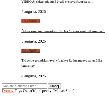
VIDEO Aj chlapi plačú: Bývalá svetová štvorka sa…
5 augusta, 2026
Zo zákulisia
Ďalšia rana pre fanúšikov: Carlos Alcaraz oznámil smutnú…
5 augusta, 2026
Zo zákulisia
Trápenie grandslamovej víťazky: Raducanuová zarmútila
fanúšikov
4 augusta, 2026
Hľadaj
Domov
Tags
Označiť príspevky "Matias Soto"