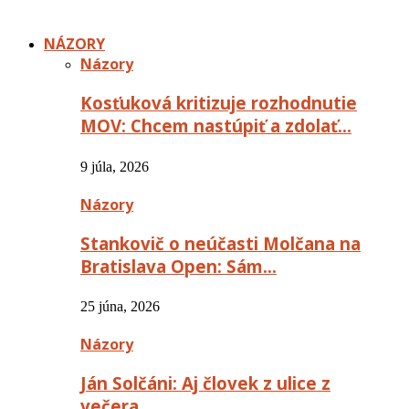
NÁZORY
Názory
Kosťuková kritizuje rozhodnutie
MOV: Chcem nastúpiť a zdolať…
9 júla, 2026
Názory
Stankovič o neúčasti Molčana na
Bratislava Open: Sám…
25 júna, 2026
Názory
Ján Solčáni: Aj človek z ulice z
večera…