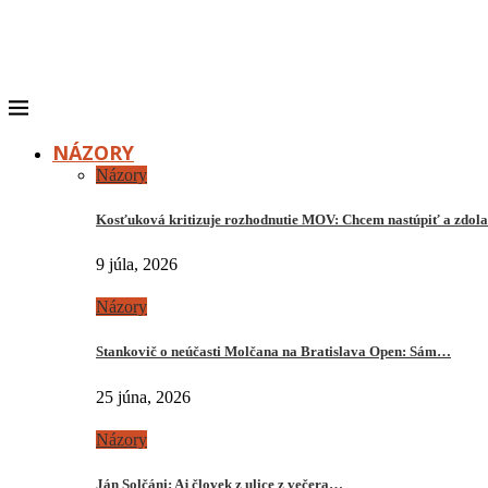
NÁZORY
Názory
Kosťuková kritizuje rozhodnutie MOV: Chcem nastúpiť a zdo
9 júla, 2026
Názory
Stankovič o neúčasti Molčana na Bratislava Open: Sám…
25 júna, 2026
Názory
Ján Solčáni: Aj človek z ulice z večera…