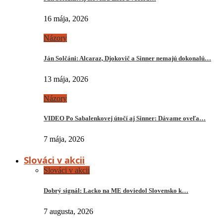
16 mája, 2026
Názory
Ján Solčáni: Alcaraz, Djokovič a Sinner nemajú dokonalú…
13 mája, 2026
Názory
VIDEO Po Sabalenkovej útočí aj Sinner: Dávame oveľa…
7 mája, 2026
Slováci v akcii
Slováci v akcii
Dobrý signál: Lacko na ME doviedol Slovensko k…
7 augusta, 2026