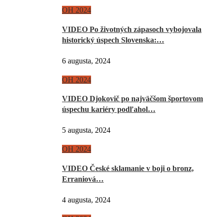
OH 2024
VIDEO Po životných zápasoch vybojovala
historický úspech Slovenska:…
6 augusta, 2024
OH 2024
VIDEO Djokovič po najväčšom športovom
úspechu kariéry podľahol…
5 augusta, 2024
OH 2024
VIDEO České sklamanie v boji o bronz,
Erraniová…
4 augusta, 2024