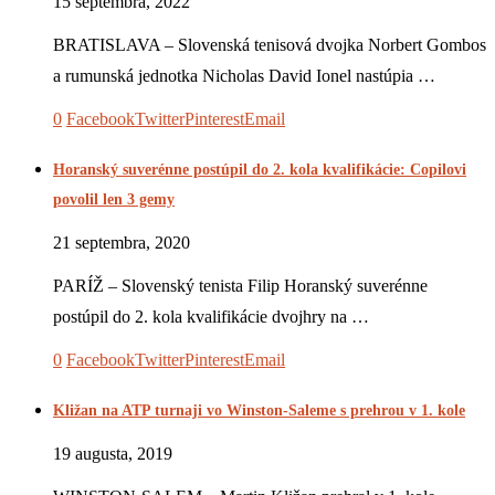
15 septembra, 2022
BRATISLAVA – Slovenská tenisová dvojka Norbert Gombos
a rumunská jednotka Nicholas David Ionel nastúpia …
0
Facebook
Twitter
Pinterest
Email
Horanský suverénne postúpil do 2. kola kvalifikácie: Copilovi
povolil len 3 gemy
21 septembra, 2020
PARÍŽ – Slovenský tenista Filip Horanský suverénne
postúpil do 2. kola kvalifikácie dvojhry na …
0
Facebook
Twitter
Pinterest
Email
Kližan na ATP turnaji vo Winston-Saleme s prehrou v 1. kole
19 augusta, 2019