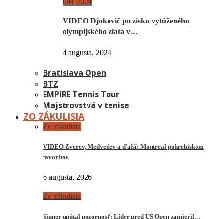
OH 2024
VIDEO Djokovič po zisku vytúženého
olympijského zlata v…
4 augusta, 2024
Bratislava Open
BTZ
EMPIRE Tennis Tour
Majstrovstvá v tenise
ZO ZÁKULISIA
Zo zákulisia
VIDEO Zverev, Medvedev a ďalší: Montreal pohrebiskom
favoritov
6 augusta, 2026
Zo zákulisia
Sinner upútal pozornosť: Líder pred US Open zamieril…