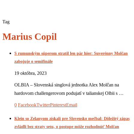
Tag
Marius Copil
S rumunským súperom stratil len pár hier: Suverénny Molčan
zabojuje o semifinále
19 októbra, 2023
OLBIA – Slovenská singlová jednotka Alex Molčan na
hardovom challengerovom podujatí v talianskej Olbii s …
0
Facebook
Twitter
Pinterest
Email
Klein so Zelanyom získali pre Slovensko mečbal: Dôležitý zápas
zvládli bez straty setu, o postupe môže rozhodnúť Molčan