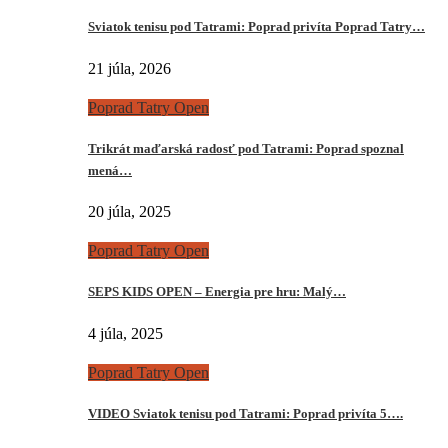
Sviatok tenisu pod Tatrami: Poprad privíta Poprad Tatry…
21 júla, 2026
Poprad Tatry Open
Trikrát maďarská radosť pod Tatrami: Poprad spoznal
mená…
20 júla, 2025
Poprad Tatry Open
SEPS KIDS OPEN – Energia pre hru: Malý…
4 júla, 2025
Poprad Tatry Open
VIDEO Sviatok tenisu pod Tatrami: Poprad privíta 5….