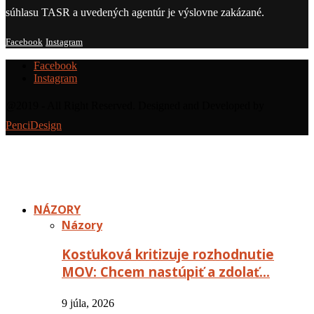
súhlasu TASR a uvedených agentúr je výslovne zakázané.
Facebook
Instagram
Facebook
Instagram
@2019 - All Right Reserved. Designed and Developed by
PenciDesign
NÁZORY
Názory
Kosťuková kritizuje rozhodnutie
MOV: Chcem nastúpiť a zdolať…
9 júla, 2026