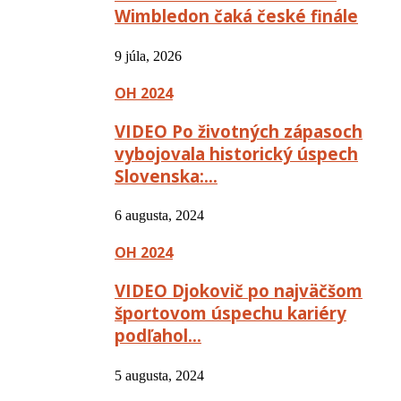
Wimbledon čaká české finále
9 júla, 2026
OH 2024
VIDEO Po životných zápasoch
vybojovala historický úspech
Slovenska:…
6 augusta, 2024
OH 2024
VIDEO Djokovič po najväčšom
športovom úspechu kariéry
podľahol…
5 augusta, 2024