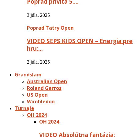
Poprad privíta 5….
3 júla, 2025
Poprad Tatry Open
VIDEO SEPS KIDS OPEN – Energia pre
hru:…
2 júla, 2025
Grandslam
Australian Open
Roland Garros
US Open
Wimbledon
Turnaje
OH 2024
OH 2024
VIDEO Absolútna fantázia: