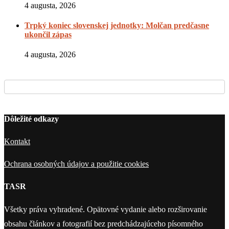
4 augusta, 2026
Trpký koniec slovenskej jednotky: Molčan predčasne
ukončil zápas
4 augusta, 2026
Dôležité odkazy
Kontakt
Ochrana osobných údajov a použitie cookies
TASR
Všetky práva vyhradené. Opätovné vydanie alebo rozširovanie
obsahu článkov a fotografií bez predchádzajúceho písomného