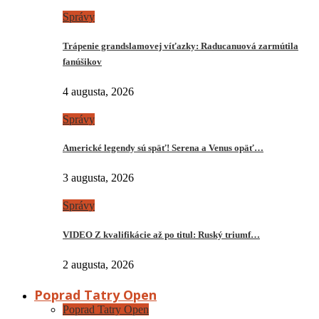
Správy
Trápenie grandslamovej víťazky: Raducanuová zarmútila
fanúšikov
4 augusta, 2026
Správy
Americké legendy sú späť! Serena a Venus opäť…
3 augusta, 2026
Správy
VIDEO Z kvalifikácie až po titul: Ruský triumf…
2 augusta, 2026
Poprad Tatry Open
Poprad Tatry Open