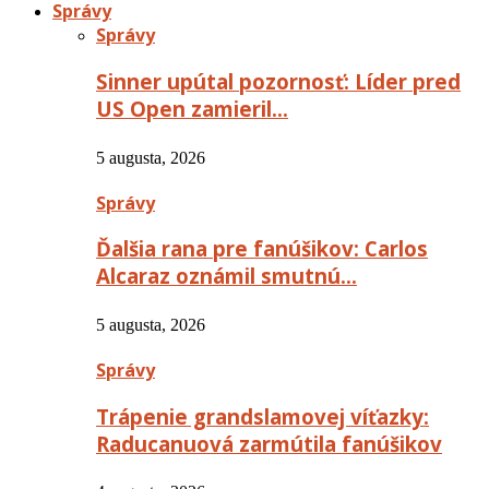
Správy
Správy
Sinner upútal pozornosť: Líder pred
US Open zamieril…
5 augusta, 2026
Správy
Ďalšia rana pre fanúšikov: Carlos
Alcaraz oznámil smutnú…
5 augusta, 2026
Správy
Trápenie grandslamovej víťazky:
Raducanuová zarmútila fanúšikov