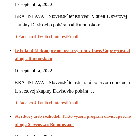
17 septembra, 2022
BRATISLAVA – Slovenskí tenisti vedú v dueli 1. svetovej
skupiny Davisovho pohára nad Rumunskom …
0
Facebook
Twitter
Pinterest
Email
Je to tam! Molčan premiérovou výhrou v Davis Cupe vyrovnal
súboj s Rumunskom
16 septembra, 2022
BRATISLAVA – Slovenskí tenisti hrajú po prvom dni duelu
1. svetovej skupiny Davisovho pohára …
0
Facebook
Twitter
Pinterest
Email
Štvrtkový žreb rozhodol: Takto vyzerá program daviscupového
súboja Slovenska s Rumunskom