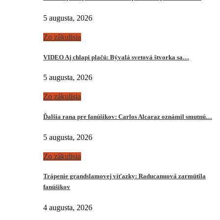
5 augusta, 2026
Zo zákulisia
VIDEO Aj chlapi plačú: Bývalá svetová štvorka sa…
5 augusta, 2026
Zo zákulisia
Ďalšia rana pre fanúšikov: Carlos Alcaraz oznámil smutnú…
5 augusta, 2026
Zo zákulisia
Trápenie grandslamovej víťazky: Raducanuová zarmútila
fanúšikov
4 augusta, 2026