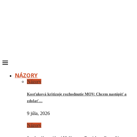
NÁZORY
Názory
Kosťuková kritizuje rozhodnutie MOV: Chcem nastúpiť a
zdolať…
9 júla, 2026
Názory