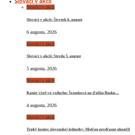
Slováci v akcii
Slováci v akcii
Slováci v akcii: Štvrtok 6. august
6 augusta, 2026
Slováci v akcii
Slováci v akcii: Streda 5. august
5 augusta, 2026
Slováci v akcii
Kanár visel vo vzduchu: Šramková na ďalšiu Rusku…
4 augusta, 2026
Slováci v akcii
Trpký koniec slovenskej jednotky: Molčan predčasne ukončil