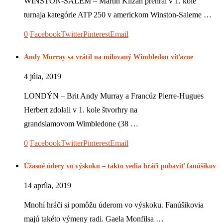
WINSTON-SALEM – Martin Kližan prehral v 1. kole
turnaja kategórie ATP 250 v americkom Winston-Saleme …
0
Facebook
Twitter
Pinterest
Email
Andy Murray sa vrátil na milovaný Wimbledon víťazne
4 júla, 2019
LONDÝN – Brit Andy Murray a Francúz Pierre-Hugues
Herbert zdolali v 1. kole štvorhry na
grandslamovom Wimbledone (38 …
0
Facebook
Twitter
Pinterest
Email
Úžasné údery vo výskoku – takto vedia hráči pobaviť fanúšikov
14 apríla, 2019
Mnohí hráči si pomôžu úderom vo výskoku. Fanúšikovia
majú takéto výmeny radi. Gaela Monfilsa …