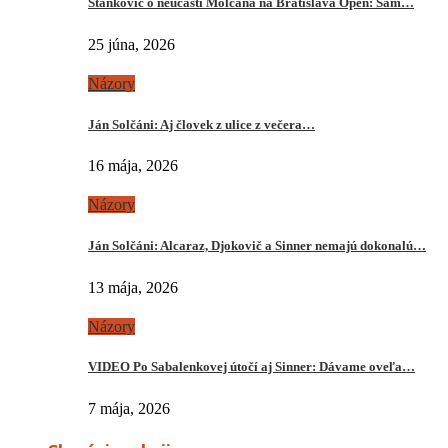
Stankovič o neúčasti Molčana na Bratislava Open: Sám…
25 júna, 2026
Názory
Ján Solčáni: Aj človek z ulice z večera…
16 mája, 2026
Názory
Ján Solčáni: Alcaraz, Djokovič a Sinner nemajú dokonalú…
13 mája, 2026
Názory
VIDEO Po Sabalenkovej útočí aj Sinner: Dávame oveľa…
7 mája, 2026