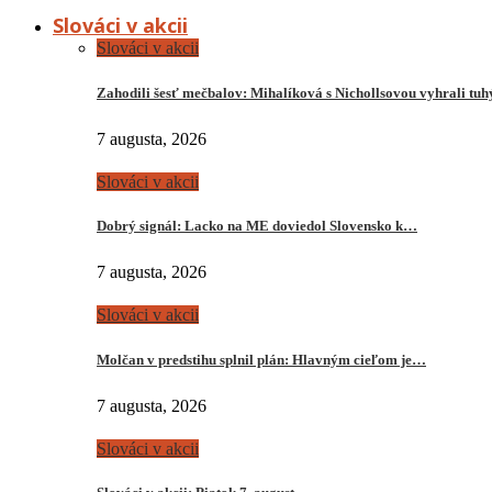
Slováci v akcii
Slováci v akcii
Zahodili šesť mečbalov: Mihalíková s Nichollsovou vyhrali tu
7 augusta, 2026
Slováci v akcii
Dobrý signál: Lacko na ME doviedol Slovensko k…
7 augusta, 2026
Slováci v akcii
Molčan v predstihu splnil plán: Hlavným cieľom je…
7 augusta, 2026
Slováci v akcii