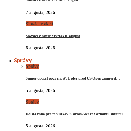
Slováci v akcii: Piatok 7. august
7 augusta, 2026
Slováci v akcii
Slováci v akcii: Štvrtok 6. august
6 augusta, 2026
Správy
Správy
Sinner upútal pozornosť: Líder pred US Open zamieril…
5 augusta, 2026
Správy
Ďalšia rana pre fanúšikov: Carlos Alcaraz oznámil smutnú…
5 augusta, 2026