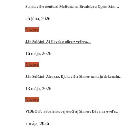
Stankovič o neúčasti Molčana na Bratislava Open: Sám…
25 júna, 2026
Názory
Ján Solčáni: Aj človek z ulice z večera…
16 mája, 2026
Názory
Ján Solčáni: Alcaraz, Djokovič a Sinner nemajú dokonalú…
13 mája, 2026
Názory
VIDEO Po Sabalenkovej útočí aj Sinner: Dávame oveľa…
7 mája, 2026