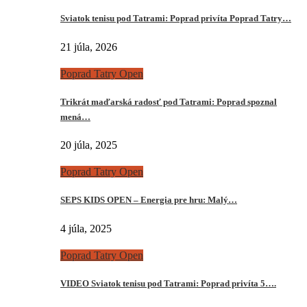
Sviatok tenisu pod Tatrami: Poprad privíta Poprad Tatry…
21 júla, 2026
Poprad Tatry Open
Trikrát maďarská radosť pod Tatrami: Poprad spoznal
mená…
20 júla, 2025
Poprad Tatry Open
SEPS KIDS OPEN – Energia pre hru: Malý…
4 júla, 2025
Poprad Tatry Open
VIDEO Sviatok tenisu pod Tatrami: Poprad privíta 5….