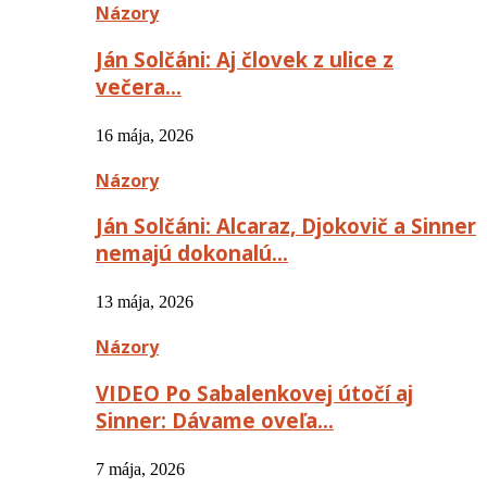
Názory
Ján Solčáni: Aj človek z ulice z
večera…
16 mája, 2026
Názory
Ján Solčáni: Alcaraz, Djokovič a Sinner
nemajú dokonalú…
13 mája, 2026
Názory
VIDEO Po Sabalenkovej útočí aj
Sinner: Dávame oveľa…
7 mája, 2026