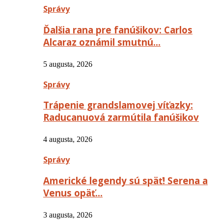
Správy
Ďalšia rana pre fanúšikov: Carlos
Alcaraz oznámil smutnú…
5 augusta, 2026
Správy
Trápenie grandslamovej víťazky:
Raducanuová zarmútila fanúšikov
4 augusta, 2026
Správy
Americké legendy sú späť! Serena a
Venus opäť…
3 augusta, 2026