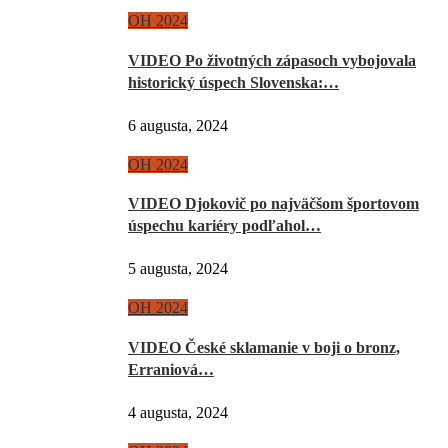
OH 2024
VIDEO Po životných zápasoch vybojovala
historický úspech Slovenska:…
6 augusta, 2024
OH 2024
VIDEO Djokovič po najväčšom športovom
úspechu kariéry podľahol…
5 augusta, 2024
OH 2024
VIDEO České sklamanie v boji o bronz,
Erraniová…
4 augusta, 2024