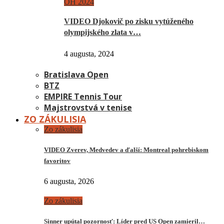
OH 2024
VIDEO Djokovič po zisku vytúženého
olympijského zlata v…
4 augusta, 2024
Bratislava Open
BTZ
EMPIRE Tennis Tour
Majstrovstvá v tenise
ZO ZÁKULISIA
Zo zákulisia
VIDEO Zverev, Medvedev a ďalší: Montreal pohrebiskom
favoritov
6 augusta, 2026
Zo zákulisia
Sinner upútal pozornosť: Líder pred US Open zamieril…