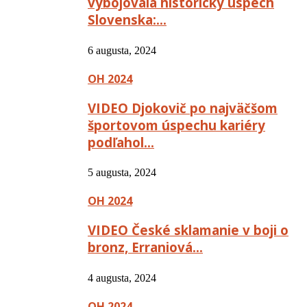
vybojovala historický úspech
Slovenska:…
6 augusta, 2024
OH 2024
VIDEO Djokovič po najväčšom
športovom úspechu kariéry
podľahol…
5 augusta, 2024
OH 2024
VIDEO České sklamanie v boji o
bronz, Erraniová…
4 augusta, 2024
OH 2024