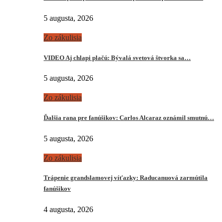
5 augusta, 2026
Zo zákulisia
VIDEO Aj chlapi plačú: Bývalá svetová štvorka sa…
5 augusta, 2026
Zo zákulisia
Ďalšia rana pre fanúšikov: Carlos Alcaraz oznámil smutnú…
5 augusta, 2026
Zo zákulisia
Trápenie grandslamovej víťazky: Raducanuová zarmútila
fanúšikov
4 augusta, 2026