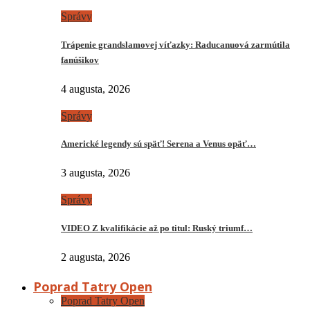
Správy
Trápenie grandslamovej víťazky: Raducanuová zarmútila
fanúšikov
4 augusta, 2026
Správy
Americké legendy sú späť! Serena a Venus opäť…
3 augusta, 2026
Správy
VIDEO Z kvalifikácie až po titul: Ruský triumf…
2 augusta, 2026
Poprad Tatry Open
Poprad Tatry Open