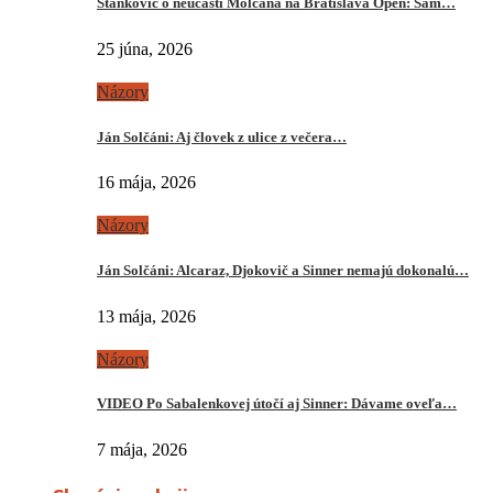
Stankovič o neúčasti Molčana na Bratislava Open: Sám…
25 júna, 2026
Názory
Ján Solčáni: Aj človek z ulice z večera…
16 mája, 2026
Názory
Ján Solčáni: Alcaraz, Djokovič a Sinner nemajú dokonalú…
13 mája, 2026
Názory
VIDEO Po Sabalenkovej útočí aj Sinner: Dávame oveľa…
7 mája, 2026