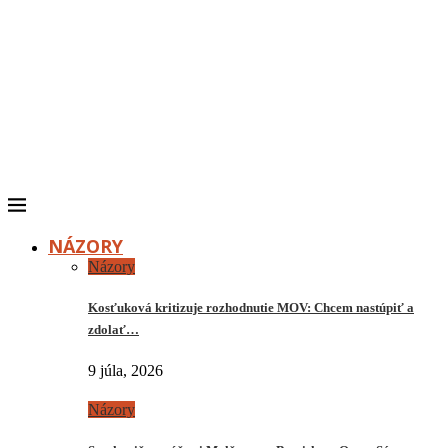
NÁZORY
Názory
Kosťuková kritizuje rozhodnutie MOV: Chcem nastúpiť a
zdolať…
9 júla, 2026
Názory