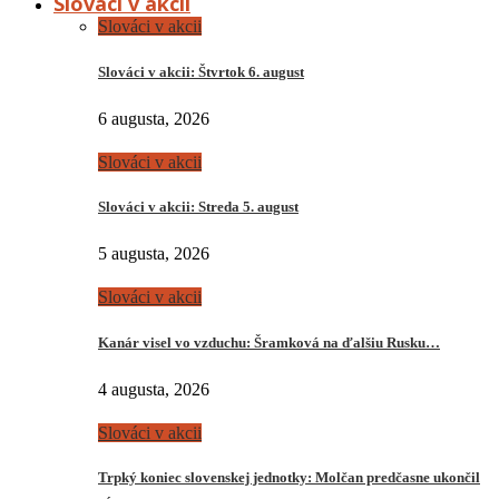
Slováci v akcii
Slováci v akcii
Slováci v akcii: Štvrtok 6. august
6 augusta, 2026
Slováci v akcii
Slováci v akcii: Streda 5. august
5 augusta, 2026
Slováci v akcii
Kanár visel vo vzduchu: Šramková na ďalšiu Rusku…
4 augusta, 2026
Slováci v akcii
Trpký koniec slovenskej jednotky: Molčan predčasne ukončil