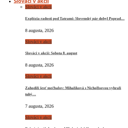
Slováci v akcii
Slováci v akcii
Explózia radosti pod Tatrami: Slovenský pár dobyl Poprad…
8 augusta, 2026
Slováci v akcii
Slováci v akcii: Sobota 8. august
8 augusta, 2026
Slováci v akcii
Zahodili šesť mečbalov: Mihalíková s Nichollsovou vyhrali
tuhý…
7 augusta, 2026
Slováci v akcii