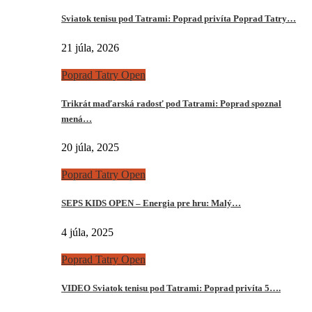
Sviatok tenisu pod Tatrami: Poprad privíta Poprad Tatry…
21 júla, 2026
Poprad Tatry Open
Trikrát maďarská radosť pod Tatrami: Poprad spoznal
mená…
20 júla, 2025
Poprad Tatry Open
SEPS KIDS OPEN – Energia pre hru: Malý…
4 júla, 2025
Poprad Tatry Open
VIDEO Sviatok tenisu pod Tatrami: Poprad privíta 5….