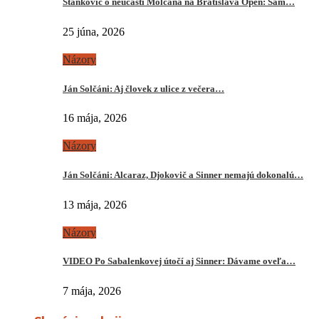
Stankovič o neúčasti Molčana na Bratislava Open: Sám…
25 júna, 2026
Názory
Ján Solčáni: Aj človek z ulice z večera…
16 mája, 2026
Názory
Ján Solčáni: Alcaraz, Djokovič a Sinner nemajú dokonalú…
13 mája, 2026
Názory
VIDEO Po Sabalenkovej útočí aj Sinner: Dávame oveľa…
7 mája, 2026