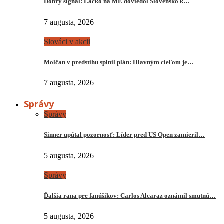
Dobrý signál: Lacko na ME doviedol Slovensko k…
7 augusta, 2026
Slováci v akcii
Molčan v predstihu splnil plán: Hlavným cieľom je…
7 augusta, 2026
Správy
Správy
Sinner upútal pozornosť: Líder pred US Open zamieril…
5 augusta, 2026
Správy
Ďalšia rana pre fanúšikov: Carlos Alcaraz oznámil smutnú…
5 augusta, 2026