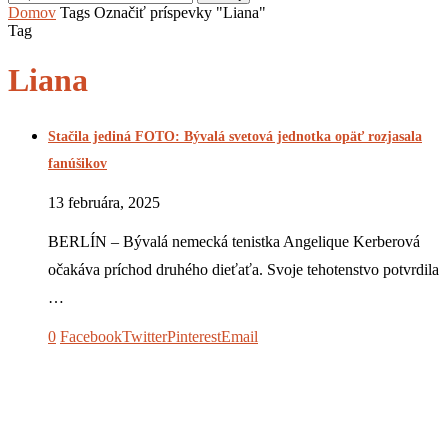
Domov
Tags
Označiť príspevky "Liana"
Tag
Liana
Stačila jediná FOTO: Bývalá svetová jednotka opäť rozjasala
fanúšikov
13 februára, 2025
BERLÍN – Bývalá nemecká tenistka Angelique Kerberová
očakáva príchod druhého dieťaťa. Svoje tehotenstvo potvrdila
…
0
Facebook
Twitter
Pinterest
Email