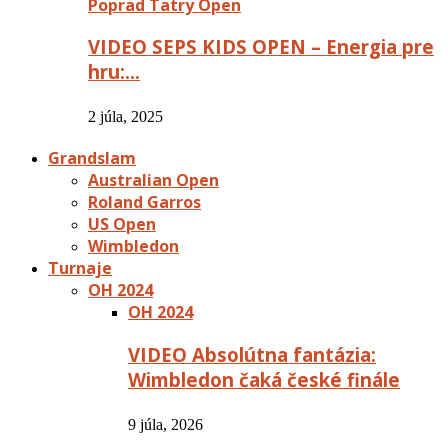
Poprad Tatry Open
VIDEO SEPS KIDS OPEN – Energia pre
hru:…
2 júla, 2025
Grandslam
Australian Open
Roland Garros
US Open
Wimbledon
Turnaje
OH 2024
OH 2024
VIDEO Absolútna fantázia:
Wimbledon čaká české finále
9 júla, 2026