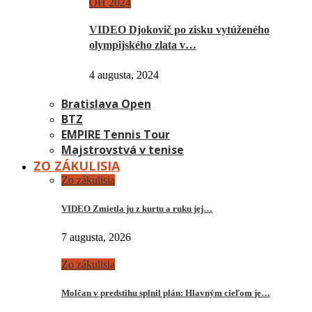
OH 2024
VIDEO Djokovič po zisku vytúženého
olympijského zlata v…
4 augusta, 2024
Bratislava Open
BTZ
EMPIRE Tennis Tour
Majstrovstvá v tenise
ZO ZÁKULISIA
Zo zákulisia
VIDEO Zmietla ju z kurtu a ruku jej…
7 augusta, 2026
Zo zákulisia
Molčan v predstihu splnil plán: Hlavným cieľom je…