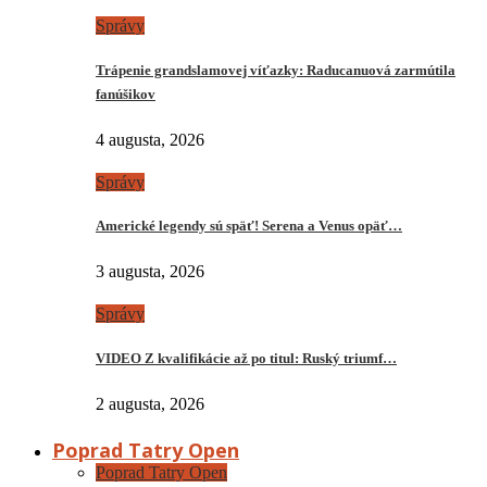
Správy
Trápenie grandslamovej víťazky: Raducanuová zarmútila
fanúšikov
4 augusta, 2026
Správy
Americké legendy sú späť! Serena a Venus opäť…
3 augusta, 2026
Správy
VIDEO Z kvalifikácie až po titul: Ruský triumf…
2 augusta, 2026
Poprad Tatry Open
Poprad Tatry Open