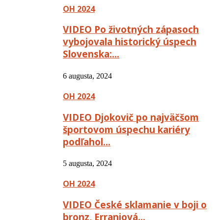
OH 2024
VIDEO Po životných zápasoch
vybojovala historický úspech
Slovenska:…
6 augusta, 2024
OH 2024
VIDEO Djokovič po najväčšom
športovom úspechu kariéry
podľahol…
5 augusta, 2024
OH 2024
VIDEO České sklamanie v boji o
bronz, Erraniová…