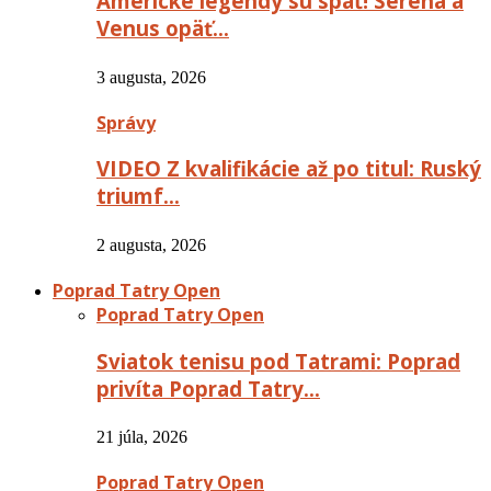
Americké legendy sú späť! Serena a
Venus opäť…
3 augusta, 2026
Správy
VIDEO Z kvalifikácie až po titul: Ruský
triumf…
2 augusta, 2026
Poprad Tatry Open
Poprad Tatry Open
Sviatok tenisu pod Tatrami: Poprad
privíta Poprad Tatry…
21 júla, 2026
Poprad Tatry Open