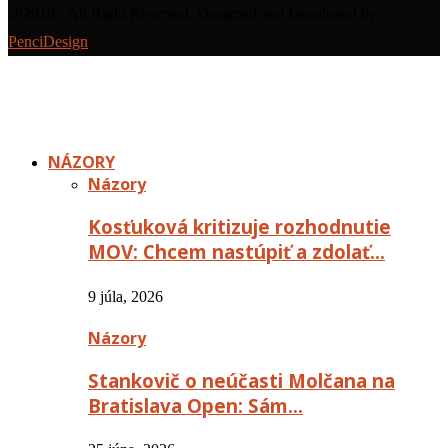
@2019 - All Right Reserved. Designed and Developed by
PenciDesign
NÁZORY
Názory
Kosťuková kritizuje rozhodnutie
MOV: Chcem nastúpiť a zdolať…
9 júla, 2026
Názory
Stankovič o neúčasti Molčana na
Bratislava Open: Sám…