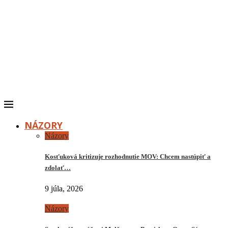
NÁZORY
Názory
Kosťuková kritizuje rozhodnutie MOV: Chcem nastúpiť a
zdolať…
9 júla, 2026
Názory