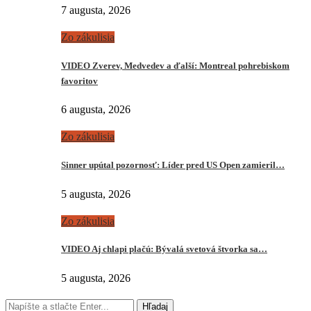
7 augusta, 2026
Zo zákulisia
VIDEO Zverev, Medvedev a ďalší: Montreal pohrebiskom
favoritov
6 augusta, 2026
Zo zákulisia
Sinner upútal pozornosť: Líder pred US Open zamieril…
5 augusta, 2026
Zo zákulisia
VIDEO Aj chlapi plačú: Bývalá svetová štvorka sa…
5 augusta, 2026
Hľadaj