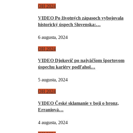
OH 2024
VIDEO Po životných zápasoch vybojovala
historický úspech Slovenska:…
6 augusta, 2024
OH 2024
VIDEO Djokovič po najväčšom športovom
úspechu kariéry podľahol…
5 augusta, 2024
OH 2024
VIDEO České sklamanie v boji o bronz,
Erraniová…
4 augusta, 2024