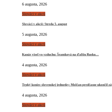
6 augusta, 2026
Slováci v akcii
Slováci v akcii: Streda 5. august
5 augusta, 2026
Slováci v akcii
Kanár visel vo vzduchu: Šramková na ďalšiu Rusku…
4 augusta, 2026
Slováci v akcii
Trpký koniec slovenskej jednotky: Molčan predčasne ukončil z
4 augusta, 2026
Slováci v akcii