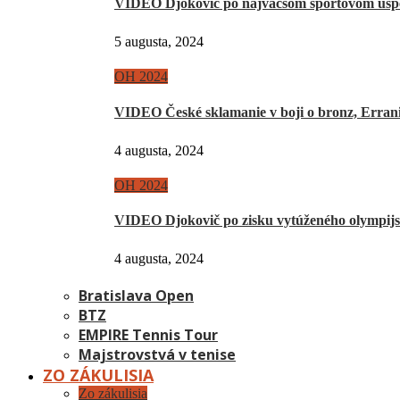
VIDEO Djokovič po najväčšom športovom úsp
5 augusta, 2024
OH 2024
VIDEO České sklamanie v boji o bronz, Erra
4 augusta, 2024
OH 2024
VIDEO Djokovič po zisku vytúženého olympij
4 augusta, 2024
Bratislava Open
BTZ
EMPIRE Tennis Tour
Majstrovstvá v tenise
ZO ZÁKULISIA
Zo zákulisia