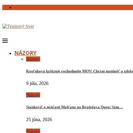
NÁZORY
Názory
Kosťuková kritizuje rozhodnutie MOV: Chcem nastúpiť a zdo
9 júla, 2026
Názory
Stankovič o neúčasti Molčana na Bratislava Open: Sám…
25 júna, 2026
Názory