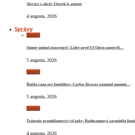
Slováci v akcii: Utorok 4. august
4 augusta, 2026
Správy
Správy
Sinner upútal pozornosť: Líder pred US Open zamieril…
5 augusta, 2026
Správy
Ďalšia rana pre fanúšikov: Carlos Alcaraz oznámil smutnú…
5 augusta, 2026
Správy
Trápenie grandslamovej víťazky: Raducanuová zarmútila fanú
4 augusta, 2026