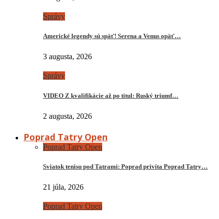
Správy
Americké legendy sú späť! Serena a Venus opäť…
3 augusta, 2026
Správy
VIDEO Z kvalifikácie až po titul: Ruský triumf…
2 augusta, 2026
Poprad Tatry Open
Poprad Tatry Open
Sviatok tenisu pod Tatrami: Poprad privíta Poprad Tatry…
21 júla, 2026
Poprad Tatry Open