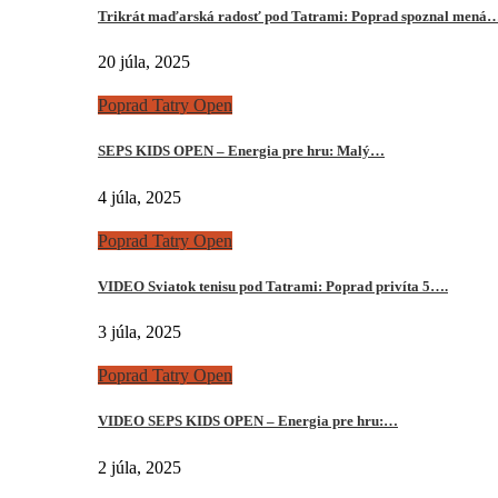
Trikrát maďarská radosť pod Tatrami: Poprad spoznal mená
20 júla, 2025
Poprad Tatry Open
SEPS KIDS OPEN – Energia pre hru: Malý…
4 júla, 2025
Poprad Tatry Open
VIDEO Sviatok tenisu pod Tatrami: Poprad privíta 5….
3 júla, 2025
Poprad Tatry Open
VIDEO SEPS KIDS OPEN – Energia pre hru:…
2 júla, 2025