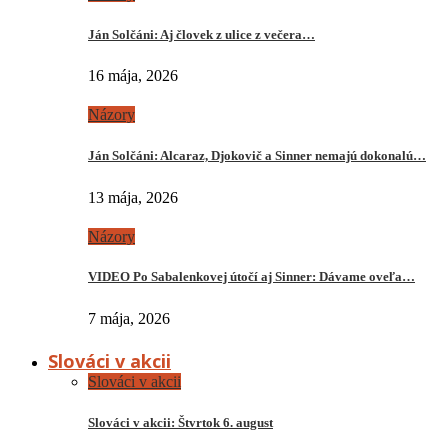
Ján Solčáni: Aj človek z ulice z večera…
16 mája, 2026
Názory
Ján Solčáni: Alcaraz, Djokovič a Sinner nemajú dokonalú…
13 mája, 2026
Názory
VIDEO Po Sabalenkovej útočí aj Sinner: Dávame oveľa…
7 mája, 2026
Slováci v akcii
Slováci v akcii
Slováci v akcii: Štvrtok 6. august