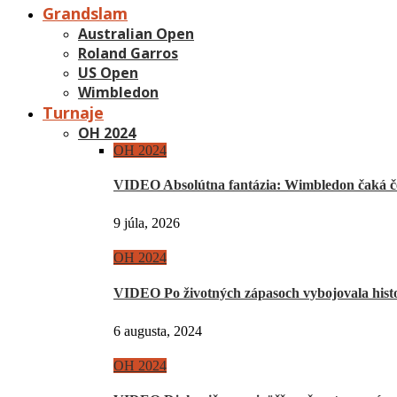
Grandslam
Australian Open
Roland Garros
US Open
Wimbledon
Turnaje
OH 2024
OH 2024
VIDEO Absolútna fantázia: Wimbledon čaká če
9 júla, 2026
OH 2024
VIDEO Po životných zápasoch vybojovala hist
6 augusta, 2024
OH 2024