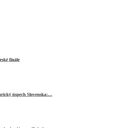
ské finále
orický úspech Slovenska:…