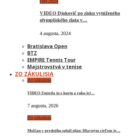
OH 2024
VIDEO Djokovič po zisku vytúženého
olympijského zlata v…
4 augusta, 2024
Bratislava Open
BTZ
EMPIRE Tennis Tour
Majstrovstvá v tenise
ZO ZÁKULISIA
Zo zákulisia
VIDEO Zmietla ju z kurtu a ruku jej…
7 augusta, 2026
Zo zákulisia
Molčan v predstihu splnil plán: Hlavným cieľom je…