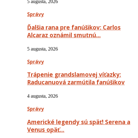
5 augusta, 2026
Správy
Ďalšia rana pre fanúšikov: Carlos
Alcaraz oznámil smutnú…
5 augusta, 2026
Správy
Trápenie grandslamovej víťazky:
Raducanuová zarmútila fanúšikov
4 augusta, 2026
Správy
Americké legendy sú späť! Serena a
Venus opäť…