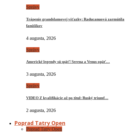
Správy
Trápenie grandslamovej víťazky: Raducanuová zarmútila
fanúšikov
4 augusta, 2026
Správy
Americké legendy sú späť! Serena a Venus opäť…
3 augusta, 2026
Správy
VIDEO Z kvalifikácie až po titul: Ruský triumf…
2 augusta, 2026
Poprad Tatry Open
Poprad Tatry Open