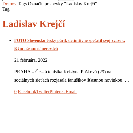
Domov
Tags
Označiť príspevky "Ladislav Krejčí"
Tag
Ladislav Krejčí
FOTO Slovensko-český párik definitívne spečatil svoj zväzok:
Kým nás smrť nerozdelí
21 februára, 2022
PRAHA – Česká tenistka Kristýna Plíšková (29) na
sociálnych sieťach rozjasala fanúšikov šťastnou novinkou. …
0
Facebook
Twitter
Pinterest
Email