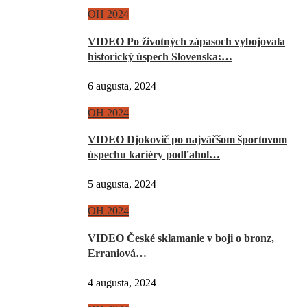
OH 2024
VIDEO Po životných zápasoch vybojovala
historický úspech Slovenska:…
6 augusta, 2024
OH 2024
VIDEO Djokovič po najväčšom športovom
úspechu kariéry podľahol…
5 augusta, 2024
OH 2024
VIDEO České sklamanie v boji o bronz,
Erraniová…
4 augusta, 2024