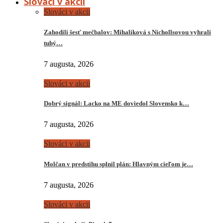
Slováci v akcii
Slováci v akcii
Zahodili šesť mečbalov: Mihalíková s Nichollsovou vyhrali
tuhý…
7 augusta, 2026
Slováci v akcii
Dobrý signál: Lacko na ME doviedol Slovensko k…
7 augusta, 2026
Slováci v akcii
Molčan v predstihu splnil plán: Hlavným cieľom je…
7 augusta, 2026
Slováci v akcii