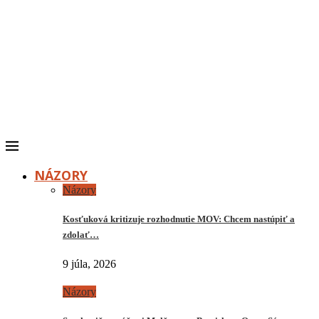
NÁZORY
Názory
Kosťuková kritizuje rozhodnutie MOV: Chcem nastúpiť a
zdolať…
9 júla, 2026
Názory