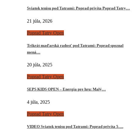
Sviatok tenisu pod Tatrami: Poprad privíta Poprad Tatry…
21 júla, 2026
Poprad Tatry Open
Trikrát maďarská radosť pod Tatrami: Poprad spoznal
mená…
20 júla, 2025
Poprad Tatry Open
SEPS KIDS OPEN – Energia pre hru: Malý…
4 júla, 2025
Poprad Tatry Open
VIDEO Sviatok tenisu pod Tatrami: Poprad privíta 5….