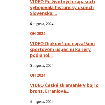
VIDEO Po životných zápasoch
vybojovala historický úspech
Slovenska:…
6 augusta, 2024
OH 2024
VIDEO Djokovič po najväčšom
športovom úspechu kariéry
podľahol…
5 augusta, 2024
OH 2024
VIDEO České sklamanie v boji o
bronz, Erraniová…
4 augusta, 2024