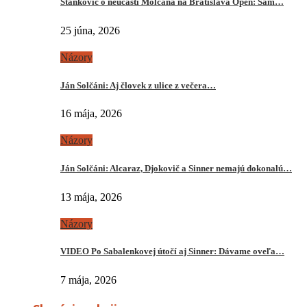
Stankovič o neúčasti Molčana na Bratislava Open: Sám…
25 júna, 2026
Názory
Ján Solčáni: Aj človek z ulice z večera…
16 mája, 2026
Názory
Ján Solčáni: Alcaraz, Djokovič a Sinner nemajú dokonalú…
13 mája, 2026
Názory
VIDEO Po Sabalenkovej útočí aj Sinner: Dávame oveľa…
7 mája, 2026