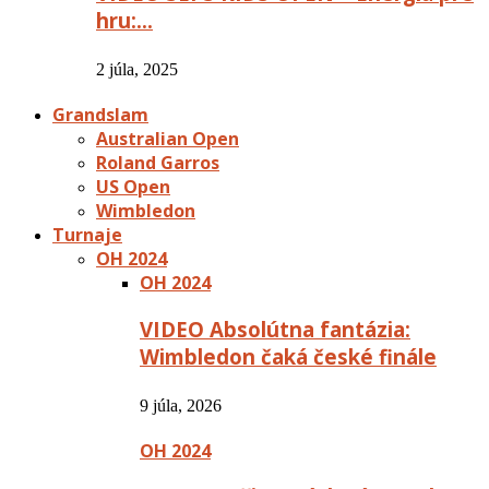
hru:…
2 júla, 2025
Grandslam
Australian Open
Roland Garros
US Open
Wimbledon
Turnaje
OH 2024
OH 2024
VIDEO Absolútna fantázia:
Wimbledon čaká české finále
9 júla, 2026
OH 2024