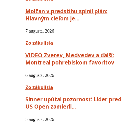
Molčan v predstihu splnil plán:
Hlavným cieľom je…
7 augusta, 2026
Zo zákulisia
VIDEO Zverev, Medvedev a ďalší:
Montreal pohrebiskom favoritov
6 augusta, 2026
Zo zákulisia
Sinner upútal pozornosť: Líder pred
US Open zamieril…
5 augusta, 2026