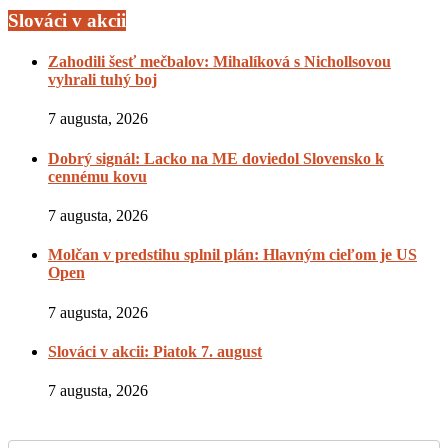
Slováci v akcii
Zahodili šesť mečbalov: Mihalíková s Nichollsovou
vyhrali tuhý boj
7 augusta, 2026
Dobrý signál: Lacko na ME doviedol Slovensko k
cennému kovu
7 augusta, 2026
Molčan v predstihu splnil plán: Hlavným cieľom je US
Open
7 augusta, 2026
Slováci v akcii: Piatok 7. august
7 augusta, 2026