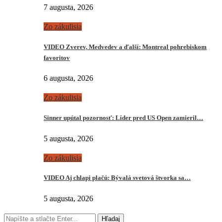
7 augusta, 2026
Zo zákulisia
VIDEO Zverev, Medvedev a ďalší: Montreal pohrebiskom
favoritov
6 augusta, 2026
Zo zákulisia
Sinner upútal pozornosť: Líder pred US Open zamieril…
5 augusta, 2026
Zo zákulisia
VIDEO Aj chlapi plačú: Bývalá svetová štvorka sa…
5 augusta, 2026
Hľadaj