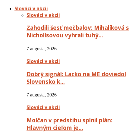
Slováci v akcii
Slováci v akcii
Zahodili šesť mečbalov: Mihalíková s
Nichollsovou vyhrali tuhý…
7 augusta, 2026
Slováci v akcii
Dobrý signál: Lacko na ME doviedol
Slovensko k…
7 augusta, 2026
Slováci v akcii
Molčan v predstihu splnil plán:
Hlavným cieľom je…