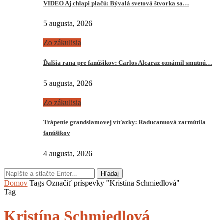
VIDEO Aj chlapi plačú: Bývalá svetová štvorka sa…
5 augusta, 2026
Zo zákulisia
Ďalšia rana pre fanúšikov: Carlos Alcaraz oznámil smutnú…
5 augusta, 2026
Zo zákulisia
Trápenie grandslamovej víťazky: Raducanuová zarmútila
fanúšikov
4 augusta, 2026
Hľadaj
Domov
Tags
Označiť príspevky "Kristína Schmiedlová"
Tag
Kristína Schmiedlová