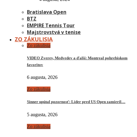
Bratislava Open
BTZ
EMPIRE Tennis Tour
Majstrovstvá v tenise
ZO ZÁKULISIA
Zo zákulisia
VIDEO Zverev, Medvedev a ďalší: Montreal pohrebiskom
favoritov
6 augusta, 2026
Zo zákulisia
Sinner upútal pozornosť: Líder pred US Open zamieril…
5 augusta, 2026
Zo zákulisia