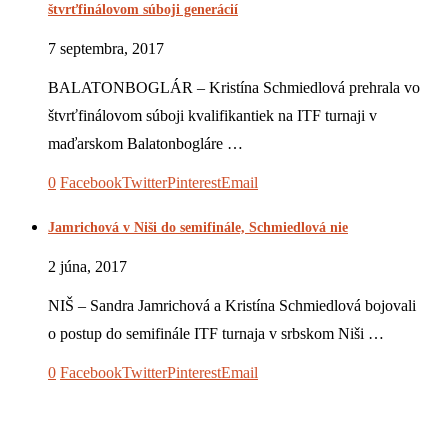
štvrťfinálovom súboji generácií
7 septembra, 2017
BALATONBOGLÁR – Kristína Schmiedlová prehrala vo
štvrťfinálovom súboji kvalifikantiek na ITF turnaji v
maďarskom Balatonbogláre …
0
Facebook
Twitter
Pinterest
Email
Jamrichová v Niši do semifinále, Schmiedlová nie
2 júna, 2017
NIŠ – Sandra Jamrichová a Kristína Schmiedlová bojovali
o postup do semifinále ITF turnaja v srbskom Niši …
0
Facebook
Twitter
Pinterest
Email