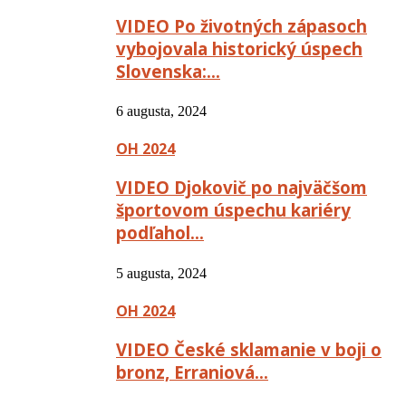
VIDEO Po životných zápasoch
vybojovala historický úspech
Slovenska:…
6 augusta, 2024
OH 2024
VIDEO Djokovič po najväčšom
športovom úspechu kariéry
podľahol…
5 augusta, 2024
OH 2024
VIDEO České sklamanie v boji o
bronz, Erraniová…