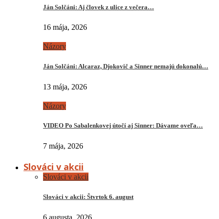
Ján Solčáni: Aj človek z ulice z večera…
16 mája, 2026
Názory
Ján Solčáni: Alcaraz, Djokovič a Sinner nemajú dokonalú…
13 mája, 2026
Názory
VIDEO Po Sabalenkovej útočí aj Sinner: Dávame oveľa…
7 mája, 2026
Slováci v akcii
Slováci v akcii
Slováci v akcii: Štvrtok 6. august
6 augusta, 2026