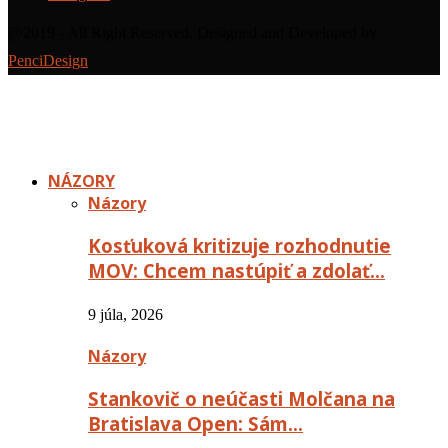
@2019 - All Right Reserved. Designed and Developed by
PenciDesign
NÁZORY
Názory
Kosťuková kritizuje rozhodnutie
MOV: Chcem nastúpiť a zdolať…
9 júla, 2026
Názory
Stankovič o neúčasti Molčana na
Bratislava Open: Sám…