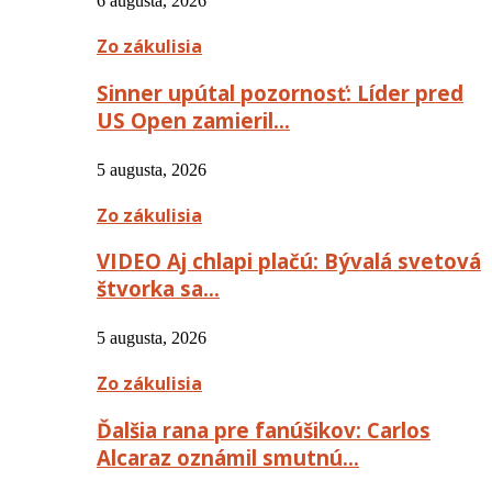
6 augusta, 2026
Zo zákulisia
Sinner upútal pozornosť: Líder pred
US Open zamieril…
5 augusta, 2026
Zo zákulisia
VIDEO Aj chlapi plačú: Bývalá svetová
štvorka sa…
5 augusta, 2026
Zo zákulisia
Ďalšia rana pre fanúšikov: Carlos
Alcaraz oznámil smutnú…