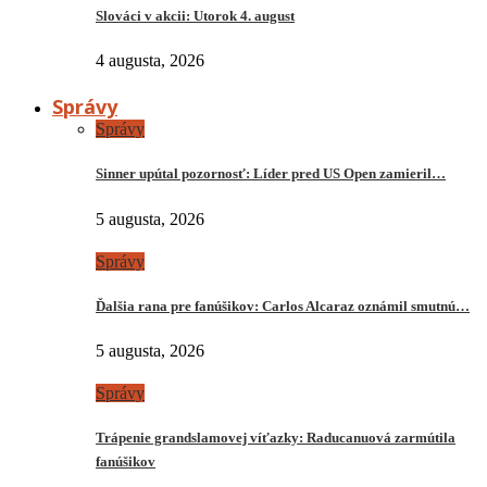
Slováci v akcii: Utorok 4. august
4 augusta, 2026
Správy
Správy
Sinner upútal pozornosť: Líder pred US Open zamieril…
5 augusta, 2026
Správy
Ďalšia rana pre fanúšikov: Carlos Alcaraz oznámil smutnú…
5 augusta, 2026
Správy
Trápenie grandslamovej víťazky: Raducanuová zarmútila
fanúšikov