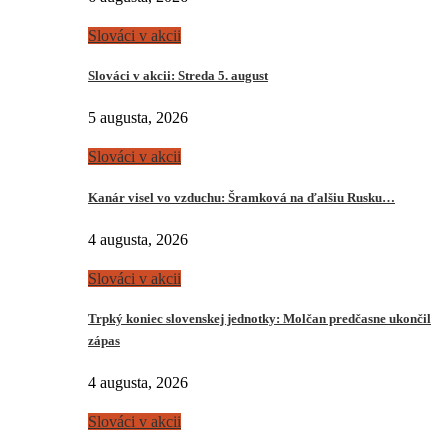
Slováci v akcii
Slováci v akcii: Streda 5. august
5 augusta, 2026
Slováci v akcii
Kanár visel vo vzduchu: Šramková na ďalšiu Rusku…
4 augusta, 2026
Slováci v akcii
Trpký koniec slovenskej jednotky: Molčan predčasne ukončil
zápas
4 augusta, 2026
Slováci v akcii