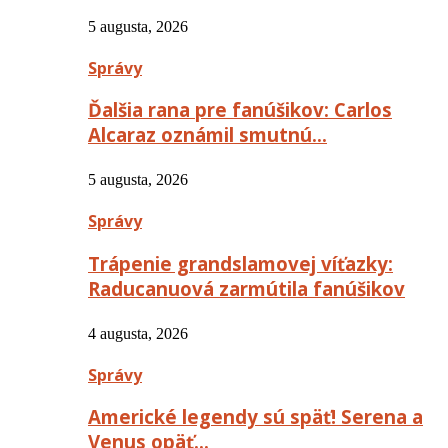
5 augusta, 2026
Správy
Ďalšia rana pre fanúšikov: Carlos
Alcaraz oznámil smutnú…
5 augusta, 2026
Správy
Trápenie grandslamovej víťazky:
Raducanuová zarmútila fanúšikov
4 augusta, 2026
Správy
Americké legendy sú späť! Serena a
Venus opäť…