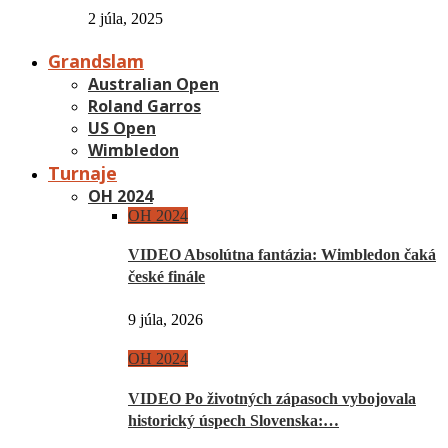
2 júla, 2025
Grandslam
Australian Open
Roland Garros
US Open
Wimbledon
Turnaje
OH 2024
OH 2024
VIDEO Absolútna fantázia: Wimbledon čaká
české finále
9 júla, 2026
OH 2024
VIDEO Po životných zápasoch vybojovala
historický úspech Slovenska:…