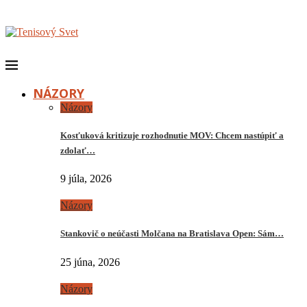
NÁZORY
Názory
Kosťuková kritizuje rozhodnutie MOV: Chcem nastúpiť a
zdolať…
9 júla, 2026
Názory
Stankovič o neúčasti Molčana na Bratislava Open: Sám…
25 júna, 2026
Názory