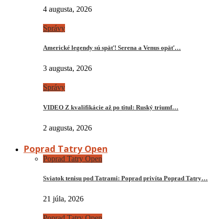
4 augusta, 2026
Správy
Americké legendy sú späť! Serena a Venus opäť…
3 augusta, 2026
Správy
VIDEO Z kvalifikácie až po titul: Ruský triumf…
2 augusta, 2026
Poprad Tatry Open
Poprad Tatry Open
Sviatok tenisu pod Tatrami: Poprad privíta Poprad Tatry…
21 júla, 2026
Poprad Tatry Open