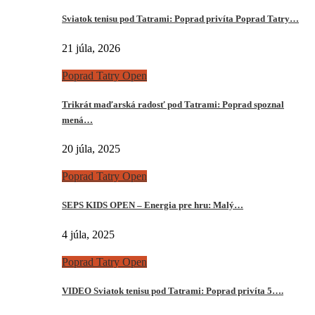
Sviatok tenisu pod Tatrami: Poprad privíta Poprad Tatry…
21 júla, 2026
Poprad Tatry Open
Trikrát maďarská radosť pod Tatrami: Poprad spoznal
mená…
20 júla, 2025
Poprad Tatry Open
SEPS KIDS OPEN – Energia pre hru: Malý…
4 júla, 2025
Poprad Tatry Open
VIDEO Sviatok tenisu pod Tatrami: Poprad privíta 5….