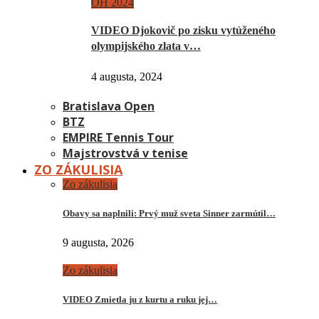
OH 2024
VIDEO Djokovič po zisku vytúženého
olympijského zlata v…
4 augusta, 2024
Bratislava Open
BTZ
EMPIRE Tennis Tour
Majstrovstvá v tenise
ZO ZÁKULISIA
Zo zákulisia
Obavy sa naplnili: Prvý muž sveta Sinner zarmútil…
9 augusta, 2026
Zo zákulisia
VIDEO Zmietla ju z kurtu a ruku jej…