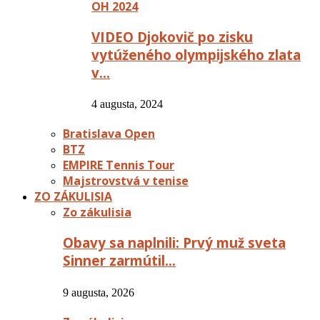
OH 2024
VIDEO Djokovič po zisku
vytúženého olympijského zlata
v…
4 augusta, 2024
Bratislava Open
BTZ
EMPIRE Tennis Tour
Majstrovstvá v tenise
ZO ZÁKULISIA
Zo zákulisia
Obavy sa naplnili: Prvý muž sveta
Sinner zarmútil…
9 augusta, 2026