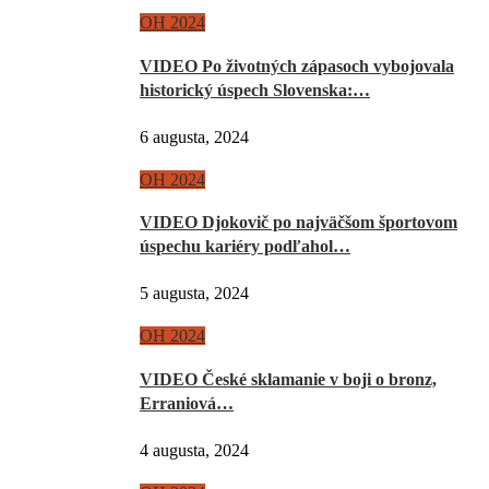
OH 2024
VIDEO Po životných zápasoch vybojovala
historický úspech Slovenska:…
6 augusta, 2024
OH 2024
VIDEO Djokovič po najväčšom športovom
úspechu kariéry podľahol…
5 augusta, 2024
OH 2024
VIDEO České sklamanie v boji o bronz,
Erraniová…
4 augusta, 2024