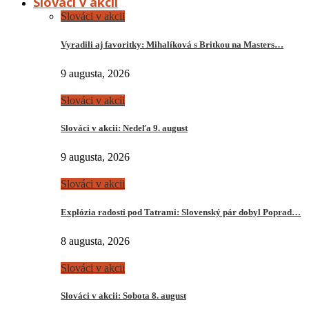
Slováci v akcii
Slováci v akcii
Vyradili aj favoritky: Mihalíková s Britkou na Masters…
9 augusta, 2026
Slováci v akcii
Slováci v akcii: Nedeľa 9. august
9 augusta, 2026
Slováci v akcii
Explózia radosti pod Tatrami: Slovenský pár dobyl Poprad…
8 augusta, 2026
Slováci v akcii
Slováci v akcii: Sobota 8. august