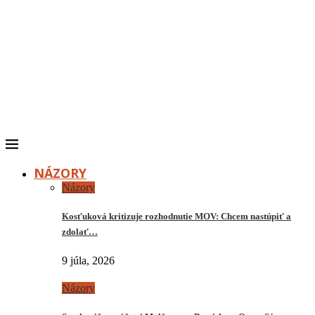
NÁZORY
Názory
Kosťuková kritizuje rozhodnutie MOV: Chcem nastúpiť a
zdolať…
9 júla, 2026
Názory