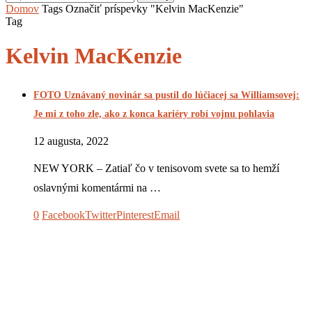
Domov
Tags
Označiť príspevky "Kelvin MacKenzie"
Tag
Kelvin MacKenzie
FOTO Uznávaný novinár sa pustil do lúčiacej sa Williamsovej:
Je mi z toho zle, ako z konca kariéry robí vojnu pohlavia
12 augusta, 2022
NEW YORK – Zatiaľ čo v tenisovom svete sa to hemží
oslavnými komentármi na …
0
Facebook
Twitter
Pinterest
Email