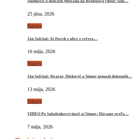
Stankovič o neúčasti Molčana na Bratislava Open: Sám…
25 júna, 2026
Názory
Ján Solčáni: Aj človek z ulice z večera…
16 mája, 2026
Názory
Ján Solčáni: Alcaraz, Djokovič a Sinner nemajú dokonalú…
13 mája, 2026
Názory
VIDEO Po Sabalenkovej útočí aj Sinner: Dávame oveľa…
7 mája, 2026