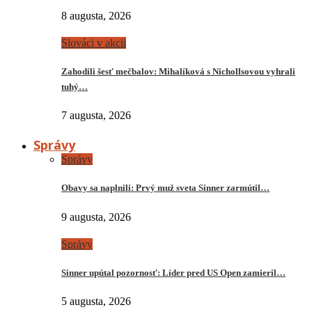
8 augusta, 2026
Slováci v akcii
Zahodili šesť mečbalov: Mihalíková s Nichollsovou vyhrali
tuhý…
7 augusta, 2026
Správy
Správy
Obavy sa naplnili: Prvý muž sveta Sinner zarmútil…
9 augusta, 2026
Správy
Sinner upútal pozornosť: Líder pred US Open zamieril…
5 augusta, 2026