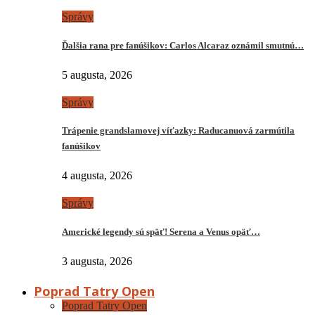
Správy
Ďalšia rana pre fanúšikov: Carlos Alcaraz oznámil smutnú…
5 augusta, 2026
Správy
Trápenie grandslamovej víťazky: Raducanuová zarmútila
fanúšikov
4 augusta, 2026
Správy
Americké legendy sú späť! Serena a Venus opäť…
3 augusta, 2026
Poprad Tatry Open
Poprad Tatry Open