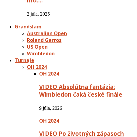
hru:…
2 júla, 2025
Grandslam
Australian Open
Roland Garros
US Open
Wimbledon
Turnaje
OH 2024
OH 2024
VIDEO Absolútna fantázia:
Wimbledon čaká české finále
9 júla, 2026
OH 2024
VIDEO Po životných zápasoch