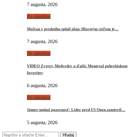
7 augusta, 2026
Zo zákulisia
Molčan v predstihu splnil plán: Hlavným cieľom je…
7 augusta, 2026
Zo zákulisia
VIDEO Zverev, Medvedev a ďalší: Montreal pohrebiskom
favoritov
6 augusta, 2026
Zo zákulisia
Sinner upútal pozornosť: Líder pred US Open zamieril…
5 augusta, 2026
Hľadaj