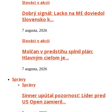
Slováci v akcii
Dobrý signál: Lacko na ME doviedol
Slovensko k…
7 augusta, 2026
Slováci v akcii
Molčan v predstihu splnil plán:
Hlavným cieľom je…
7 augusta, 2026
Správy
Správy
Sinner upútal pozornosť: Líder pred
US Open zamieril…