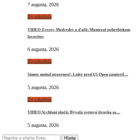
7 augusta, 2026
Zo zákulisia
VIDEO Zverev, Medvedev a ďalší: Montreal pohrebiskom
favoritov
6 augusta, 2026
Zo zákulisia
Sinner upútal pozornosť: Líder pred US Open zamieril…
5 augusta, 2026
Zo zákulisia
VIDEO Aj chlapi plačú: Bývalá svetová štvorka sa…
5 augusta, 2026
Hľadaj