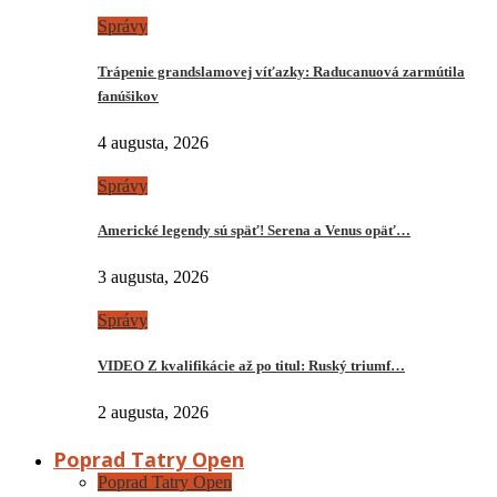
Správy
Trápenie grandslamovej víťazky: Raducanuová zarmútila
fanúšikov
4 augusta, 2026
Správy
Americké legendy sú späť! Serena a Venus opäť…
3 augusta, 2026
Správy
VIDEO Z kvalifikácie až po titul: Ruský triumf…
2 augusta, 2026
Poprad Tatry Open
Poprad Tatry Open