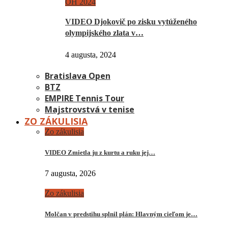
OH 2024
VIDEO Djokovič po zisku vytúženého
olympijského zlata v…
4 augusta, 2024
Bratislava Open
BTZ
EMPIRE Tennis Tour
Majstrovstvá v tenise
ZO ZÁKULISIA
Zo zákulisia
VIDEO Zmietla ju z kurtu a ruku jej…
7 augusta, 2026
Zo zákulisia
Molčan v predstihu splnil plán: Hlavným cieľom je…