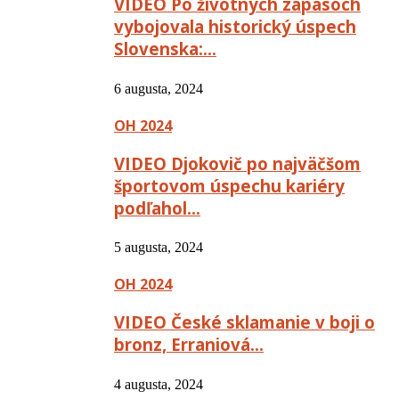
VIDEO Po životných zápasoch
vybojovala historický úspech
Slovenska:…
6 augusta, 2024
OH 2024
VIDEO Djokovič po najväčšom
športovom úspechu kariéry
podľahol…
5 augusta, 2024
OH 2024
VIDEO České sklamanie v boji o
bronz, Erraniová…
4 augusta, 2024