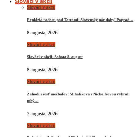
Slováci v akcii
Slováci v akcii
Explózia radosti pod Tatrami: Slovenský pár dobyl Poprad…
8 augusta, 2026
Slováci v akcii
Slováci v akcii: Sobota 8. august
8 augusta, 2026
Slováci v akcii
Zahodili šesť mečbalov: Mihalíková s Nichollsovou vyhrali
tuhý…
7 augusta, 2026
Slováci v akcii