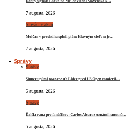
Dobrý signál: Lacko na ME doviedol Slovensko k…
7 augusta, 2026
Slováci v akcii
Molčan v predstihu splnil plán: Hlavným cieľom je…
7 augusta, 2026
Správy
Správy
Sinner upútal pozornosť: Líder pred US Open zamieril…
5 augusta, 2026
Správy
Ďalšia rana pre fanúšikov: Carlos Alcaraz oznámil smutnú…
5 augusta, 2026