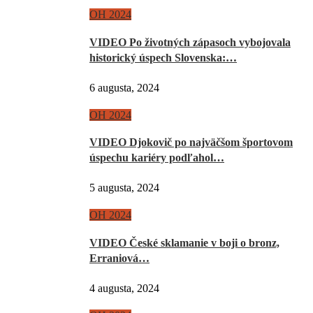
OH 2024
VIDEO Po životných zápasoch vybojovala
historický úspech Slovenska:…
6 augusta, 2024
OH 2024
VIDEO Djokovič po najväčšom športovom
úspechu kariéry podľahol…
5 augusta, 2024
OH 2024
VIDEO České sklamanie v boji o bronz,
Erraniová…
4 augusta, 2024