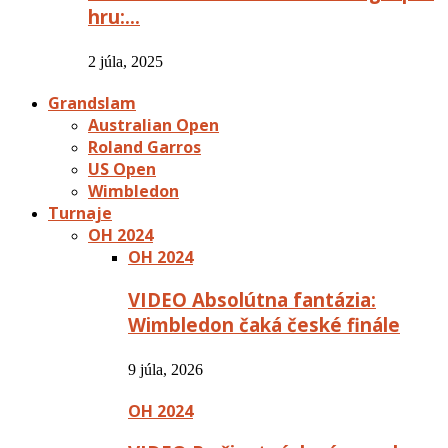
hru:…
2 júla, 2025
Grandslam
Australian Open
Roland Garros
US Open
Wimbledon
Turnaje
OH 2024
OH 2024
VIDEO Absolútna fantázia:
Wimbledon čaká české finále
9 júla, 2026
OH 2024