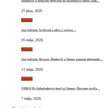
Stankovič o neúčasti Molčana na Bratislava Open: Sám…
25 júna, 2026
Názory
Ján Solčáni: Aj človek z ulice z večera…
16 mája, 2026
Názory
Ján Solčáni: Alcaraz, Djokovič a Sinner nemajú dokonalú…
13 mája, 2026
Názory
VIDEO Po Sabalenkovej útočí aj Sinner: Dávame oveľa…
7 mája, 2026