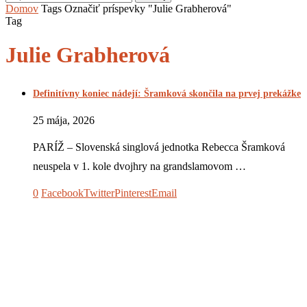
Domov
Tags
Označiť príspevky "Julie Grabherová"
Tag
Julie Grabherová
Definitívny koniec nádejí: Šramková skončila na prvej prekážke
25 mája, 2026
PARÍŽ – Slovenská singlová jednotka Rebecca Šramková
neuspela v 1. kole dvojhry na grandslamovom …
0
Facebook
Twitter
Pinterest
Email