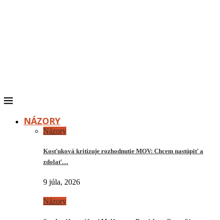
NÁZORY
Názory
Kosťuková kritizuje rozhodnutie MOV: Chcem nastúpiť a
zdolať…
9 júla, 2026
Názory