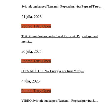
Sviatok tenisu pod Tatrami: Poprad privíta Poprad Tatry…
21 júla, 2026
Poprad Tatry Open
Trikrát maďarská radosť pod Tatrami: Poprad spoznal
mená…
20 júla, 2025
Poprad Tatry Open
SEPS KIDS OPEN – Energia pre hru: Malý…
4 júla, 2025
Poprad Tatry Open
VIDEO Sviatok tenisu pod Tatrami: Poprad privíta 5….