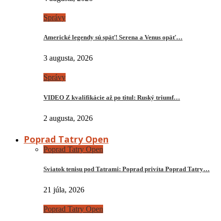
Správy
Americké legendy sú späť! Serena a Venus opäť…
3 augusta, 2026
Správy
VIDEO Z kvalifikácie až po titul: Ruský triumf…
2 augusta, 2026
Poprad Tatry Open
Poprad Tatry Open
Sviatok tenisu pod Tatrami: Poprad privíta Poprad Tatry…
21 júla, 2026
Poprad Tatry Open