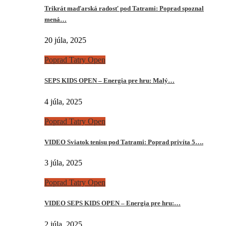
Trikrát maďarská radosť pod Tatrami: Poprad spoznal
mená…
20 júla, 2025
Poprad Tatry Open
SEPS KIDS OPEN – Energia pre hru: Malý…
4 júla, 2025
Poprad Tatry Open
VIDEO Sviatok tenisu pod Tatrami: Poprad privíta 5….
3 júla, 2025
Poprad Tatry Open
VIDEO SEPS KIDS OPEN – Energia pre hru:…
2 júla, 2025