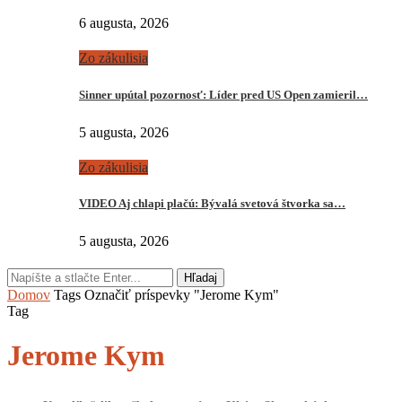
6 augusta, 2026
Zo zákulisia
Sinner upútal pozornosť: Líder pred US Open zamieril…
5 augusta, 2026
Zo zákulisia
VIDEO Aj chlapi plačú: Bývalá svetová štvorka sa…
5 augusta, 2026
Hľadaj
Domov
Tags
Označiť príspevky "Jerome Kym"
Tag
Jerome Kym