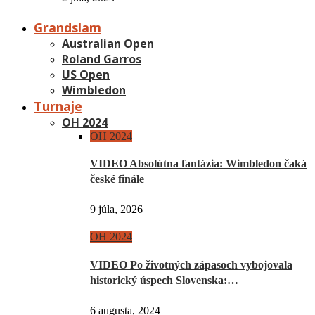
Grandslam
Australian Open
Roland Garros
US Open
Wimbledon
Turnaje
OH 2024
OH 2024
VIDEO Absolútna fantázia: Wimbledon čaká
české finále
9 júla, 2026
OH 2024
VIDEO Po životných zápasoch vybojovala
historický úspech Slovenska:…
6 augusta, 2024