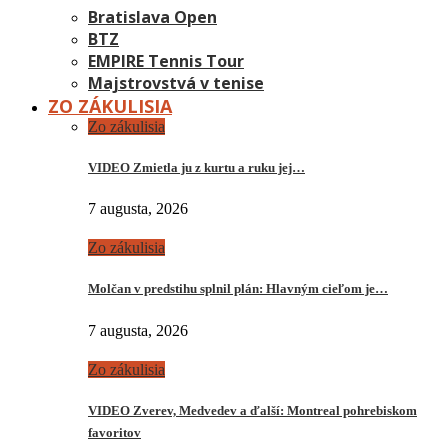
Bratislava Open
BTZ
EMPIRE Tennis Tour
Majstrovstvá v tenise
ZO ZÁKULISIA
Zo zákulisia
VIDEO Zmietla ju z kurtu a ruku jej…
7 augusta, 2026
Zo zákulisia
Molčan v predstihu splnil plán: Hlavným cieľom je…
7 augusta, 2026
Zo zákulisia
VIDEO Zverev, Medvedev a ďalší: Montreal pohrebiskom
favoritov