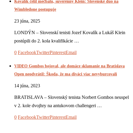
Kovalík čelil mečbalu, suverénny Klein: Slovenské duo na
Wimbledone postupuje
23 júna, 2025
LONDÝN – Slovenskí tenisti Jozef Kovalík a Lukáš Klein
postúpili do 2. kola kvalifikácie …
0
Facebook
Twitter
Pinterest
Email
VIDEO Gombos bojoval, ale domáce sklamanie na Bratislava
Open neodvrátil: Škoda, že ma diváci viac nevyburcovali
14 júna, 2023
BRATISLAVA – Slovenský tenista Norbert Gombos neuspel
v 2. kole dvojhry na antukovom challengeri …
0
Facebook
Twitter
Pinterest
Email