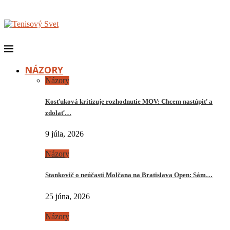
NÁZORY
Názory
Kosťuková kritizuje rozhodnutie MOV: Chcem nastúpiť a
zdolať…
9 júla, 2026
Názory
Stankovič o neúčasti Molčana na Bratislava Open: Sám…
25 júna, 2026
Názory