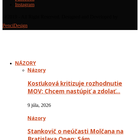
Instagram
@2019 - All Right Reserved. Designed and Developed by
PenciDesign
NÁZORY
Názory
Kosťuková kritizuje rozhodnutie
MOV: Chcem nastúpiť a zdolať…
9 júla, 2026
Názory
Stankovič o neúčasti Molčana na
Bratislava Open: Sám…