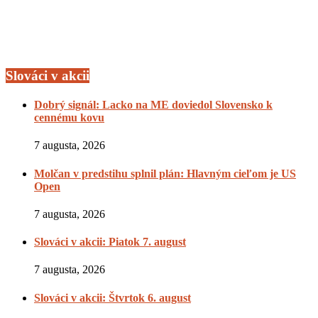
Slováci v akcii
Dobrý signál: Lacko na ME doviedol Slovensko k
cennému kovu
7 augusta, 2026
Molčan v predstihu splnil plán: Hlavným cieľom je US
Open
7 augusta, 2026
Slováci v akcii: Piatok 7. august
7 augusta, 2026
Slováci v akcii: Štvrtok 6. august