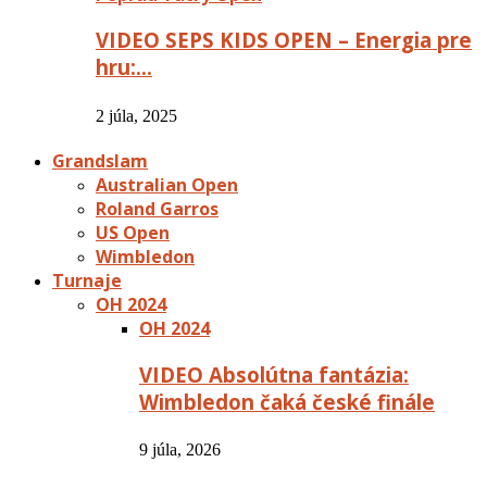
VIDEO SEPS KIDS OPEN – Energia pre
hru:…
2 júla, 2025
Grandslam
Australian Open
Roland Garros
US Open
Wimbledon
Turnaje
OH 2024
OH 2024
VIDEO Absolútna fantázia:
Wimbledon čaká české finále
9 júla, 2026