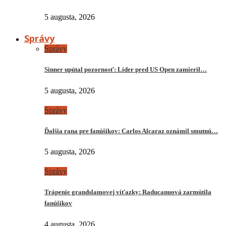
5 augusta, 2026
Správy
Správy
Sinner upútal pozornosť: Líder pred US Open zamieril…
5 augusta, 2026
Správy
Ďalšia rana pre fanúšikov: Carlos Alcaraz oznámil smutnú…
5 augusta, 2026
Správy
Trápenie grandslamovej víťazky: Raducanuová zarmútila
fanúšikov
4 augusta, 2026