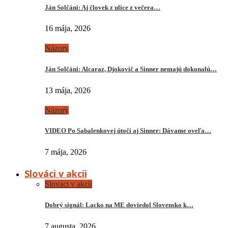
Ján Solčáni: Aj človek z ulice z večera…
16 mája, 2026
Názory
Ján Solčáni: Alcaraz, Djokovič a Sinner nemajú dokonalú…
13 mája, 2026
Názory
VIDEO Po Sabalenkovej útočí aj Sinner: Dávame oveľa…
7 mája, 2026
Slováci v akcii
Slováci v akcii
Dobrý signál: Lacko na ME doviedol Slovensko k…
7 augusta, 2026