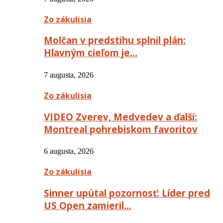
Zo zákulisia
Molčan v predstihu splnil plán:
Hlavným cieľom je…
7 augusta, 2026
Zo zákulisia
VIDEO Zverev, Medvedev a ďalší:
Montreal pohrebiskom favoritov
6 augusta, 2026
Zo zákulisia
Sinner upútal pozornosť: Líder pred
US Open zamieril…