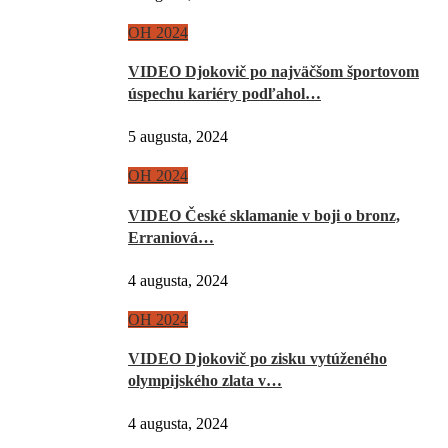
OH 2024
VIDEO Djokovič po najväčšom športovom
úspechu kariéry podľahol…
5 augusta, 2024
OH 2024
VIDEO České sklamanie v boji o bronz,
Erraniová…
4 augusta, 2024
OH 2024
VIDEO Djokovič po zisku vytúženého
olympijského zlata v…
4 augusta, 2024