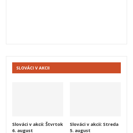
SLOVÁCI V AKCII
Slováci v akcii: Štvrtok
Slováci v akcii: Streda
6. august
5. august