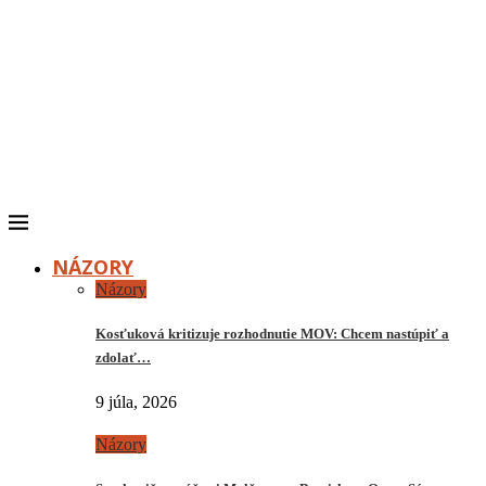
NÁZORY
Názory
Kosťuková kritizuje rozhodnutie MOV: Chcem nastúpiť a
zdolať…
9 júla, 2026
Názory