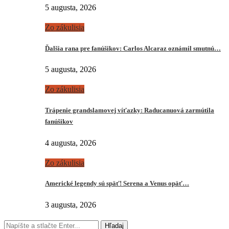
5 augusta, 2026
Zo zákulisia
Ďalšia rana pre fanúšikov: Carlos Alcaraz oznámil smutnú…
5 augusta, 2026
Zo zákulisia
Trápenie grandslamovej víťazky: Raducanuová zarmútila
fanúšikov
4 augusta, 2026
Zo zákulisia
Americké legendy sú späť! Serena a Venus opäť…
3 augusta, 2026
Hľadaj