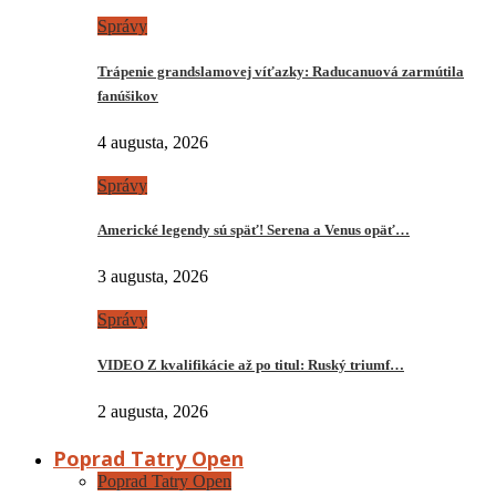
Správy
Trápenie grandslamovej víťazky: Raducanuová zarmútila
fanúšikov
4 augusta, 2026
Správy
Americké legendy sú späť! Serena a Venus opäť…
3 augusta, 2026
Správy
VIDEO Z kvalifikácie až po titul: Ruský triumf…
2 augusta, 2026
Poprad Tatry Open
Poprad Tatry Open