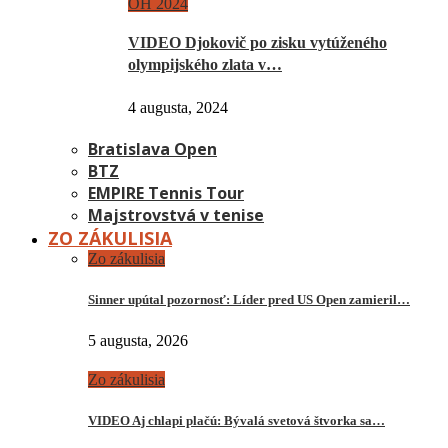
OH 2024
VIDEO Djokovič po zisku vytúženého
olympijského zlata v…
4 augusta, 2024
Bratislava Open
BTZ
EMPIRE Tennis Tour
Majstrovstvá v tenise
ZO ZÁKULISIA
Zo zákulisia
Sinner upútal pozornosť: Líder pred US Open zamieril…
5 augusta, 2026
Zo zákulisia
VIDEO Aj chlapi plačú: Bývalá svetová štvorka sa…