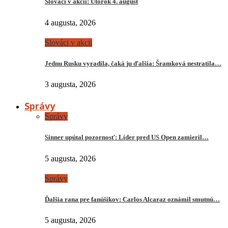
Slováci v akcii: Utorok 4. august
4 augusta, 2026
Slováci v akcii
Jednu Rusku vyradila, čaká ju ďalšia: Šramková nestratila…
3 augusta, 2026
Správy
Správy
Sinner upútal pozornosť: Líder pred US Open zamieril…
5 augusta, 2026
Správy
Ďalšia rana pre fanúšikov: Carlos Alcaraz oznámil smutnú…
5 augusta, 2026