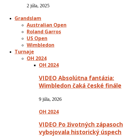
2 júla, 2025
Grandslam
Australian Open
Roland Garros
US Open
Wimbledon
Turnaje
OH 2024
OH 2024
VIDEO Absolútna fantázia:
Wimbledon čaká české finále
9 júla, 2026
OH 2024
VIDEO Po životných zápasoch
vybojovala historický úspech