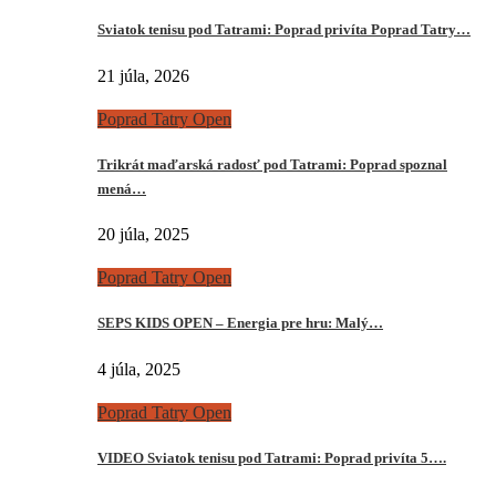
Sviatok tenisu pod Tatrami: Poprad privíta Poprad Tatry…
21 júla, 2026
Poprad Tatry Open
Trikrát maďarská radosť pod Tatrami: Poprad spoznal
mená…
20 júla, 2025
Poprad Tatry Open
SEPS KIDS OPEN – Energia pre hru: Malý…
4 júla, 2025
Poprad Tatry Open
VIDEO Sviatok tenisu pod Tatrami: Poprad privíta 5….