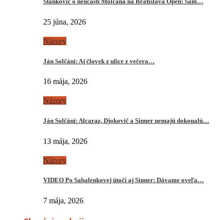
Stankovič o neúčasti Molčana na Bratislava Open: Sám…
25 júna, 2026
Názory
Ján Solčáni: Aj človek z ulice z večera…
16 mája, 2026
Názory
Ján Solčáni: Alcaraz, Djokovič a Sinner nemajú dokonalú…
13 mája, 2026
Názory
VIDEO Po Sabalenkovej útočí aj Sinner: Dávame oveľa…
7 mája, 2026