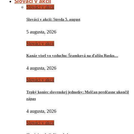
Slováci v akcii
Slováci v akcii
Slováci v akcii: Streda 5. august
5 augusta, 2026
Slováci v akcii
Kanár visel vo vzduchu: Šramková na ďalšiu Rusku…
4 augusta, 2026
Slováci v akcii
Trpký koniec slovenskej jednotky: Molčan predčasne ukončil
zápas
4 augusta, 2026
Slováci v akcii