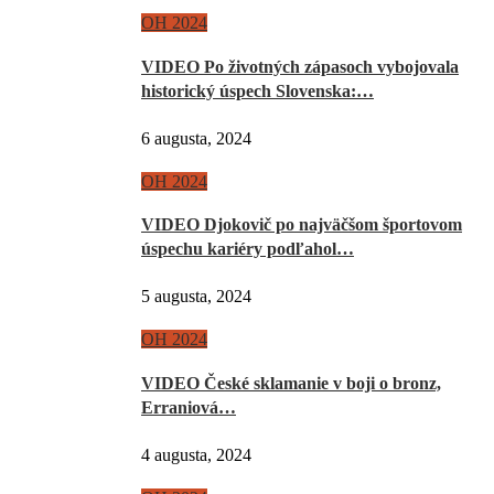
OH 2024
VIDEO Po životných zápasoch vybojovala
historický úspech Slovenska:…
6 augusta, 2024
OH 2024
VIDEO Djokovič po najväčšom športovom
úspechu kariéry podľahol…
5 augusta, 2024
OH 2024
VIDEO České sklamanie v boji o bronz,
Erraniová…
4 augusta, 2024