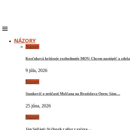
NÁZORY
Názory
Kosťuková kritizuje rozhodnutie MOV: Chcem nastúpiť a zdo
9 júla, 2026
Názory
Stankovič o neúčasti Molčana na Bratislava Open: Sám…
25 júna, 2026
Názory
Ján Solčáni: Aj človek z ulice z večera…