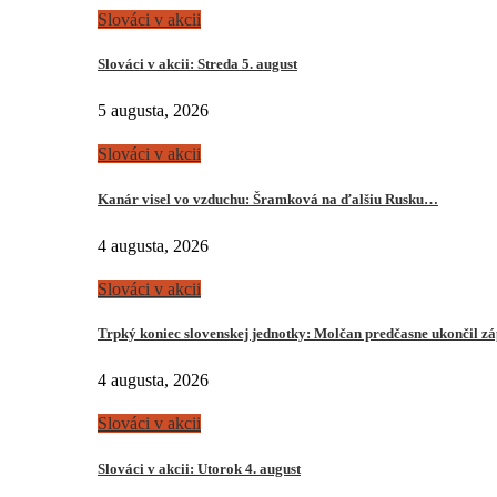
Slováci v akcii
Slováci v akcii: Streda 5. august
5 augusta, 2026
Slováci v akcii
Kanár visel vo vzduchu: Šramková na ďalšiu Rusku…
4 augusta, 2026
Slováci v akcii
Trpký koniec slovenskej jednotky: Molčan predčasne ukončil z
4 augusta, 2026
Slováci v akcii
Slováci v akcii: Utorok 4. august