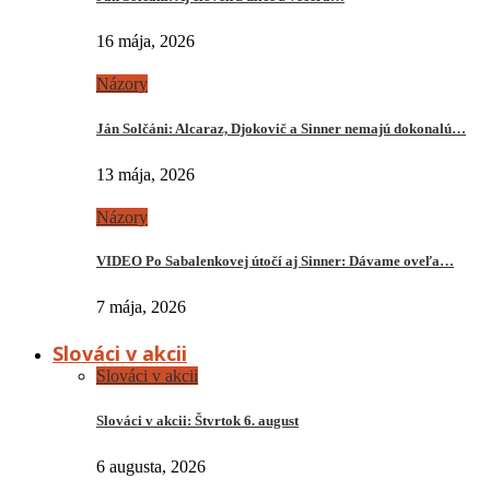
16 mája, 2026
Názory
Ján Solčáni: Alcaraz, Djokovič a Sinner nemajú dokonalú…
13 mája, 2026
Názory
VIDEO Po Sabalenkovej útočí aj Sinner: Dávame oveľa…
7 mája, 2026
Slováci v akcii
Slováci v akcii
Slováci v akcii: Štvrtok 6. august
6 augusta, 2026