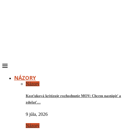
NÁZORY
Názory
Kosťuková kritizuje rozhodnutie MOV: Chcem nastúpiť a
zdolať…
9 júla, 2026
Názory