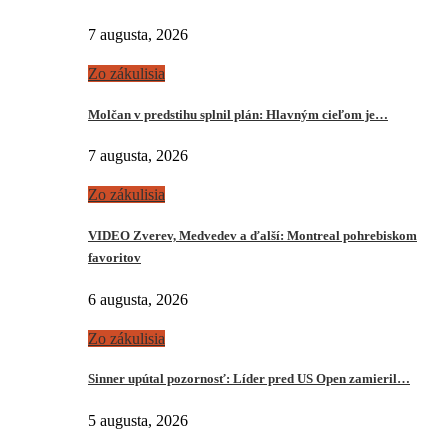
7 augusta, 2026
Zo zákulisia
Molčan v predstihu splnil plán: Hlavným cieľom je…
7 augusta, 2026
Zo zákulisia
VIDEO Zverev, Medvedev a ďalší: Montreal pohrebiskom
favoritov
6 augusta, 2026
Zo zákulisia
Sinner upútal pozornosť: Líder pred US Open zamieril…
5 augusta, 2026