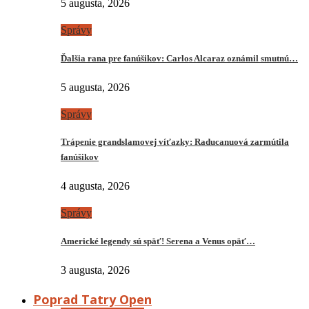
5 augusta, 2026
Správy
Ďalšia rana pre fanúšikov: Carlos Alcaraz oznámil smutnú…
5 augusta, 2026
Správy
Trápenie grandslamovej víťazky: Raducanuová zarmútila
fanúšikov
4 augusta, 2026
Správy
Americké legendy sú späť! Serena a Venus opäť…
3 augusta, 2026
Poprad Tatry Open