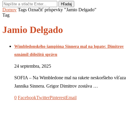
Hľadaj
Domov
Tags
Označiť príspevky "Jamio Delgado"
Tag
Jamio Delgado
Wimbledonského šampióna Sinnera mal na lopate: Dimitrov
oznámil dôležitú správu
24 septembra, 2025
SOFIA – Na Wimbledone mal na rakete neskoršieho víťaza
Jannika Sinnera. Grigor Dimitrov zostáva …
0
Facebook
Twitter
Pinterest
Email