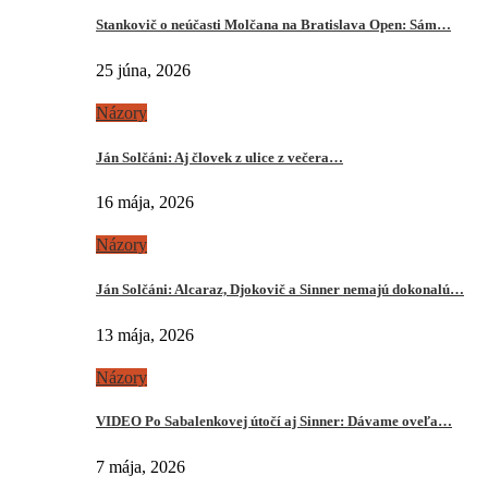
Stankovič o neúčasti Molčana na Bratislava Open: Sám…
25 júna, 2026
Názory
Ján Solčáni: Aj človek z ulice z večera…
16 mája, 2026
Názory
Ján Solčáni: Alcaraz, Djokovič a Sinner nemajú dokonalú…
13 mája, 2026
Názory
VIDEO Po Sabalenkovej útočí aj Sinner: Dávame oveľa…
7 mája, 2026