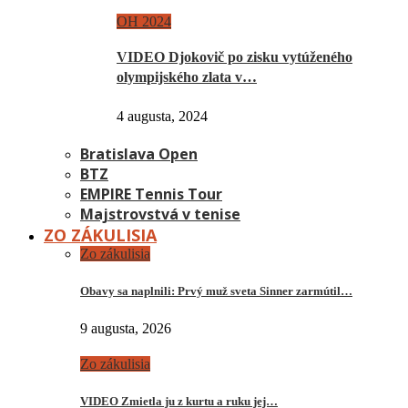
OH 2024
VIDEO Djokovič po zisku vytúženého
olympijského zlata v…
4 augusta, 2024
Bratislava Open
BTZ
EMPIRE Tennis Tour
Majstrovstvá v tenise
ZO ZÁKULISIA
Zo zákulisia
Obavy sa naplnili: Prvý muž sveta Sinner zarmútil…
9 augusta, 2026
Zo zákulisia
VIDEO Zmietla ju z kurtu a ruku jej…