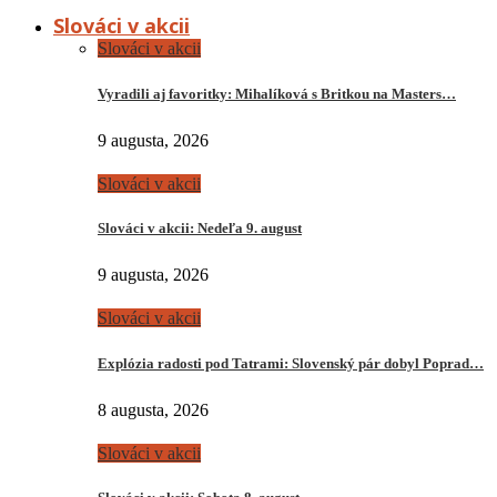
Slováci v akcii
Slováci v akcii
Vyradili aj favoritky: Mihalíková s Britkou na Masters…
9 augusta, 2026
Slováci v akcii
Slováci v akcii: Nedeľa 9. august
9 augusta, 2026
Slováci v akcii
Explózia radosti pod Tatrami: Slovenský pár dobyl Poprad…
8 augusta, 2026
Slováci v akcii