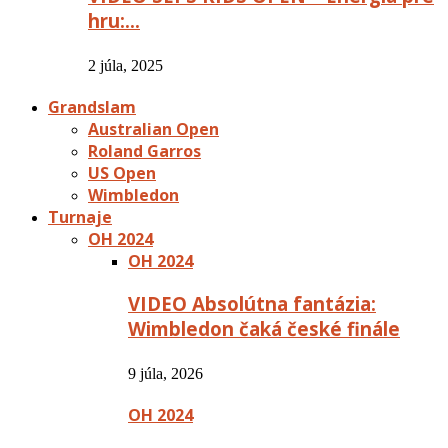
hru:…
2 júla, 2025
Grandslam
Australian Open
Roland Garros
US Open
Wimbledon
Turnaje
OH 2024
OH 2024
VIDEO Absolútna fantázia:
Wimbledon čaká české finále
9 júla, 2026
OH 2024