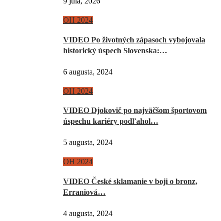
9 júla, 2026
OH 2024
VIDEO Po životných zápasoch vybojovala
historický úspech Slovenska:…
6 augusta, 2024
OH 2024
VIDEO Djokovič po najväčšom športovom
úspechu kariéry podľahol…
5 augusta, 2024
OH 2024
VIDEO České sklamanie v boji o bronz,
Erraniová…
4 augusta, 2024