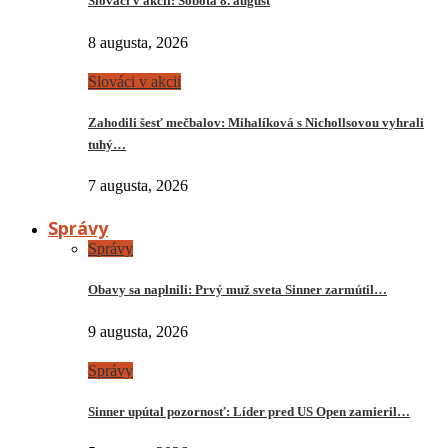
Slováci v akcii: Sobota 8. august
8 augusta, 2026
Slováci v akcii
Zahodili šesť mečbalov: Mihalíková s Nichollsovou vyhrali
tuhý…
7 augusta, 2026
Správy
Správy
Obavy sa naplnili: Prvý muž sveta Sinner zarmútil…
9 augusta, 2026
Správy
Sinner upútal pozornosť: Líder pred US Open zamieril…