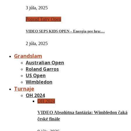
3 júla, 2025
Poprad Tatry Open
VIDEO SEPS KIDS OPEN – Energia pre hru:…
2 júla, 2025
Grandslam
Australian Open
Roland Garros
US Open
Wimbledon
Turnaje
OH 2024
OH 2024
VIDEO Absolútna fantázia: Wimbledon čaká
české finále