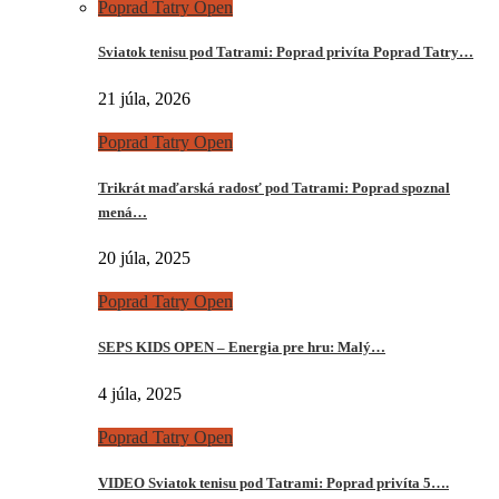
Poprad Tatry Open
Sviatok tenisu pod Tatrami: Poprad privíta Poprad Tatry…
21 júla, 2026
Poprad Tatry Open
Trikrát maďarská radosť pod Tatrami: Poprad spoznal
mená…
20 júla, 2025
Poprad Tatry Open
SEPS KIDS OPEN – Energia pre hru: Malý…
4 júla, 2025
Poprad Tatry Open
VIDEO Sviatok tenisu pod Tatrami: Poprad privíta 5….