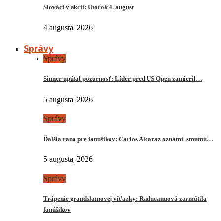
Slováci v akcii: Utorok 4. august
4 augusta, 2026
Správy
Správy
Sinner upútal pozornosť: Líder pred US Open zamieril…
5 augusta, 2026
Správy
Ďalšia rana pre fanúšikov: Carlos Alcaraz oznámil smutnú…
5 augusta, 2026
Správy
Trápenie grandslamovej víťazky: Raducanuová zarmútila
fanúšikov