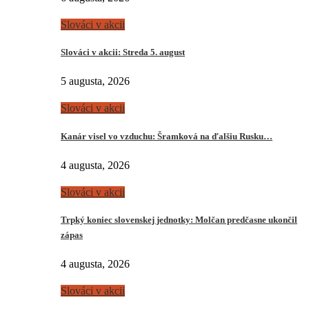
Slováci v akcii
Slováci v akcii: Streda 5. august
5 augusta, 2026
Slováci v akcii
Kanár visel vo vzduchu: Šramková na ďalšiu Rusku…
4 augusta, 2026
Slováci v akcii
Trpký koniec slovenskej jednotky: Molčan predčasne ukončil
zápas
4 augusta, 2026
Slováci v akcii