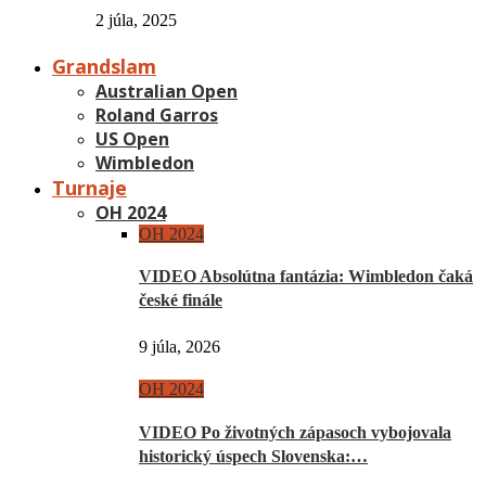
2 júla, 2025
Grandslam
Australian Open
Roland Garros
US Open
Wimbledon
Turnaje
OH 2024
OH 2024
VIDEO Absolútna fantázia: Wimbledon čaká
české finále
9 júla, 2026
OH 2024
VIDEO Po životných zápasoch vybojovala
historický úspech Slovenska:…