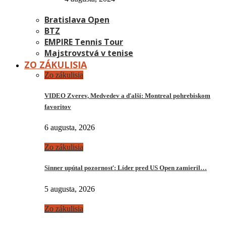
Bratislava Open
BTZ
EMPIRE Tennis Tour
Majstrovstvá v tenise
ZO ZÁKULISIA
Zo zákulisia
VIDEO Zverev, Medvedev a ďalší: Montreal pohrebiskom
favoritov
6 augusta, 2026
Zo zákulisia
Sinner upútal pozornosť: Líder pred US Open zamieril…
5 augusta, 2026
Zo zákulisia