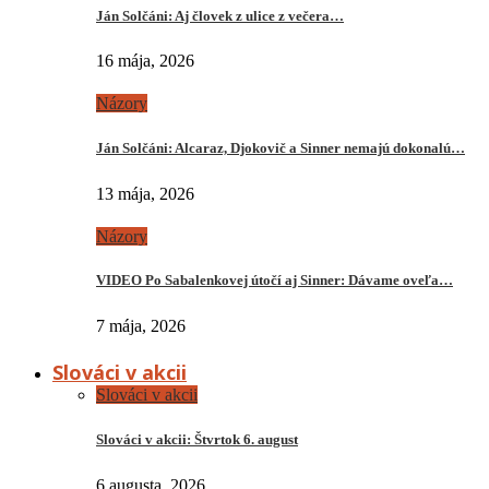
Ján Solčáni: Aj človek z ulice z večera…
16 mája, 2026
Názory
Ján Solčáni: Alcaraz, Djokovič a Sinner nemajú dokonalú…
13 mája, 2026
Názory
VIDEO Po Sabalenkovej útočí aj Sinner: Dávame oveľa…
7 mája, 2026
Slováci v akcii
Slováci v akcii
Slováci v akcii: Štvrtok 6. august
6 augusta, 2026