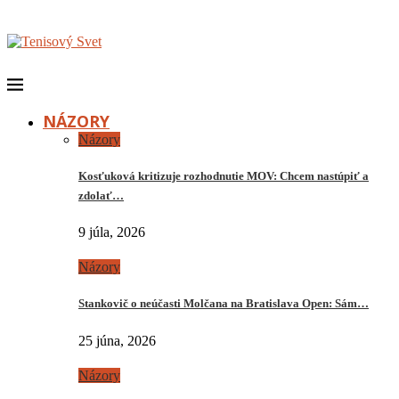
NÁZORY
Názory
Kosťuková kritizuje rozhodnutie MOV: Chcem nastúpiť a
zdolať…
9 júla, 2026
Názory
Stankovič o neúčasti Molčana na Bratislava Open: Sám…
25 júna, 2026
Názory