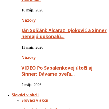
16 mája, 2026
Názory
Ján Solčáni: Alcaraz, Djokovič a Sinner
nemajú dokonalú…
13 mája, 2026
Názory
VIDEO Po Sabalenkovej útočí aj
Sinner: Dávame oveľa…
7 mája, 2026
Slováci v akcii
Slováci v akcii