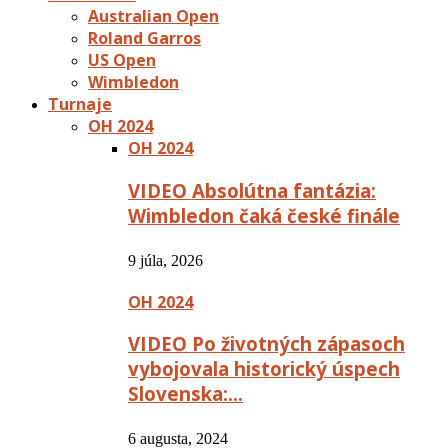
Australian Open
Roland Garros
US Open
Wimbledon
Turnaje
OH 2024
OH 2024
VIDEO Absolútna fantázia:
Wimbledon čaká české finále
9 júla, 2026
OH 2024
VIDEO Po životných zápasoch
vybojovala historický úspech
Slovenska:…
6 augusta, 2024