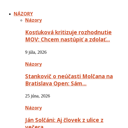
NÁZORY
Názory
Kosťuková kritizuje rozhodnutie
MOV: Chcem nastúpiť a zdolať…
9 júla, 2026
Názory
Stankovič o neúčasti Molčana na
Bratislava Open: Sám…
25 júna, 2026
Názory
Ján Solčáni: Aj človek z ulice z
večera…