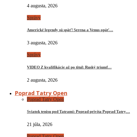
4 augusta, 2026
Správy
Americké legendy sú späť! Serena a Venus opäť…
3 augusta, 2026
Správy
VIDEO Z kvalifikácie až po titul: Ruský triumf…
2 augusta, 2026
Poprad Tatry Open
Poprad Tatry Open
Sviatok tenisu pod Tatrami: Poprad privíta Poprad Tatry…
21 júla, 2026
Poprad Tatry Open