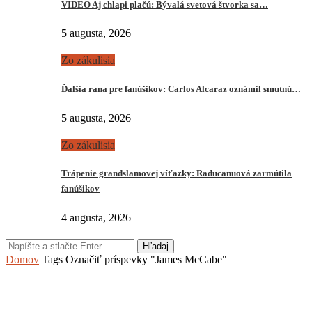
VIDEO Aj chlapi plačú: Bývalá svetová štvorka sa…
5 augusta, 2026
Zo zákulisia
Ďalšia rana pre fanúšikov: Carlos Alcaraz oznámil smutnú…
5 augusta, 2026
Zo zákulisia
Trápenie grandslamovej víťazky: Raducanuová zarmútila
fanúšikov
4 augusta, 2026
Hľadaj
Domov
Tags
Označiť príspevky "James McCabe"