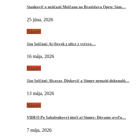
Stankovič o neúčasti Molčana na Bratislava Open: Sám…
25 júna, 2026
Názory
Ján Solčáni: Aj človek z ulice z večera…
16 mája, 2026
Názory
Ján Solčáni: Alcaraz, Djokovič a Sinner nemajú dokonalú…
13 mája, 2026
Názory
VIDEO Po Sabalenkovej útočí aj Sinner: Dávame oveľa…
7 mája, 2026