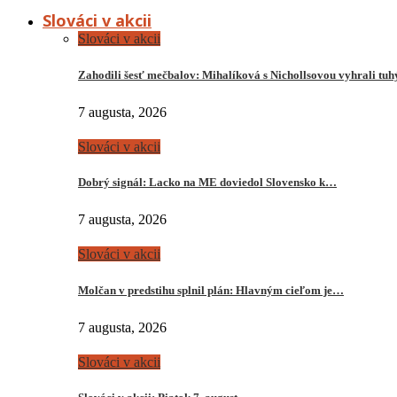
Slováci v akcii
Slováci v akcii
Zahodili šesť mečbalov: Mihalíková s Nichollsovou vyhrali tu
7 augusta, 2026
Slováci v akcii
Dobrý signál: Lacko na ME doviedol Slovensko k…
7 augusta, 2026
Slováci v akcii
Molčan v predstihu splnil plán: Hlavným cieľom je…
7 augusta, 2026
Slováci v akcii