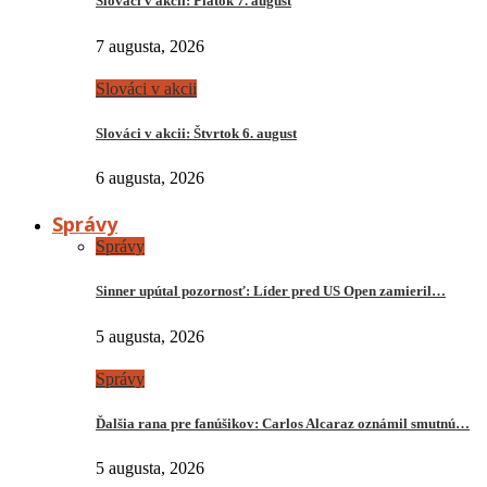
Slováci v akcii: Piatok 7. august
7 augusta, 2026
Slováci v akcii
Slováci v akcii: Štvrtok 6. august
6 augusta, 2026
Správy
Správy
Sinner upútal pozornosť: Líder pred US Open zamieril…
5 augusta, 2026
Správy
Ďalšia rana pre fanúšikov: Carlos Alcaraz oznámil smutnú…
5 augusta, 2026