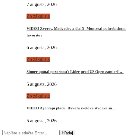
7 augusta, 2026
Zo zákulisia
VIDEO Zverev, Medvedev a ďalší: Montreal pohrebiskom
favoritov
6 augusta, 2026
Zo zákulisia
Sinner upútal pozornosť: Líder pred US Open zamieril…
5 augusta, 2026
Zo zákulisia
VIDEO Aj chlapi plačú: Bývalá svetová štvorka sa…
5 augusta, 2026
Hľadaj