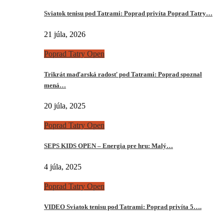
Sviatok tenisu pod Tatrami: Poprad privíta Poprad Tatry…
21 júla, 2026
Poprad Tatry Open
Trikrát maďarská radosť pod Tatrami: Poprad spoznal
mená…
20 júla, 2025
Poprad Tatry Open
SEPS KIDS OPEN – Energia pre hru: Malý…
4 júla, 2025
Poprad Tatry Open
VIDEO Sviatok tenisu pod Tatrami: Poprad privíta 5….