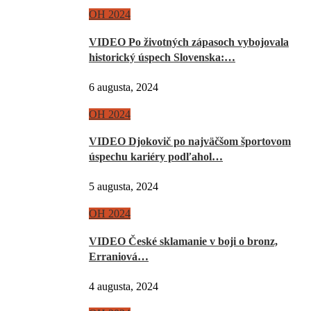
OH 2024
VIDEO Po životných zápasoch vybojovala
historický úspech Slovenska:…
6 augusta, 2024
OH 2024
VIDEO Djokovič po najväčšom športovom
úspechu kariéry podľahol…
5 augusta, 2024
OH 2024
VIDEO České sklamanie v boji o bronz,
Erraniová…
4 augusta, 2024