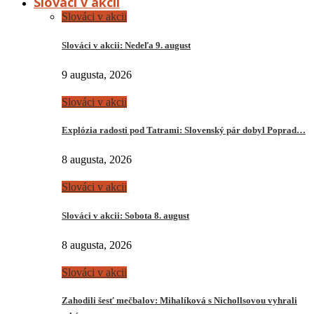
Slováci v akcii
Slováci v akcii
Slováci v akcii: Nedeľa 9. august
9 augusta, 2026
Slováci v akcii
Explózia radosti pod Tatrami: Slovenský pár dobyl Poprad…
8 augusta, 2026
Slováci v akcii
Slováci v akcii: Sobota 8. august
8 augusta, 2026
Slováci v akcii
Zahodili šesť mečbalov: Mihalíková s Nichollsovou vyhrali