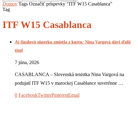
Domov
Tags
Označiť príspevky "ITF W15 Casablanca"
Tag
ITF W15 Casablanca
Aj finálovú súperku zmietla z kurtu: Nina Vargová slávi ďalší
titul
7 júna, 2026
CASABLANCA – Slovenská tenistka Nina Vargová na
podujatí ITF W15 v marockej Casablance suverénne …
0
Facebook
Twitter
Pinterest
Email