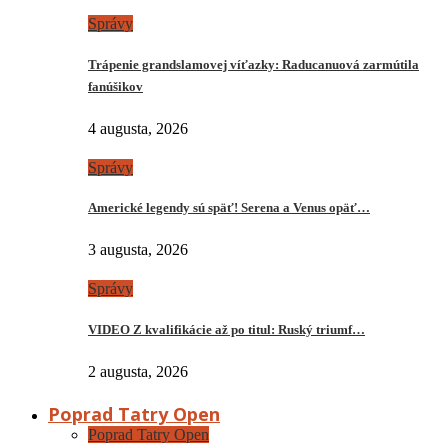
Správy
Trápenie grandslamovej víťazky: Raducanuová zarmútila
fanúšikov
4 augusta, 2026
Správy
Americké legendy sú späť! Serena a Venus opäť…
3 augusta, 2026
Správy
VIDEO Z kvalifikácie až po titul: Ruský triumf…
2 augusta, 2026
Poprad Tatry Open
Poprad Tatry Open