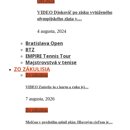
OH 2024
VIDEO Djokovič po zisku vytúženého
olympijského zlata v…
4 augusta, 2024
Bratislava Open
BTZ
EMPIRE Tennis Tour
Majstrovstvá v tenise
ZO ZÁKULISIA
Zo zákulisia
VIDEO Zmietla ju z kurtu a ruku jej…
7 augusta, 2026
Zo zákulisia
Molčan v predstihu splnil plán: Hlavným cieľom je…