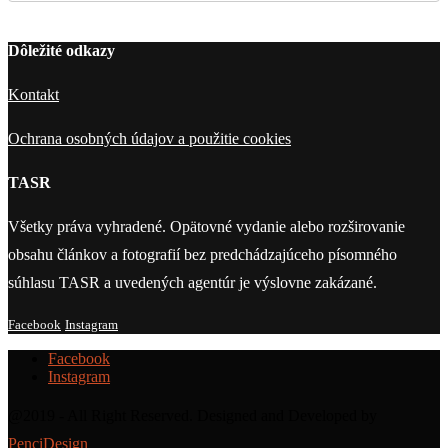
Dôležité odkazy
Kontakt
Ochrana osobných údajov a použitie cookies
TASR
Všetky práva vyhradené. Opätovné vydanie alebo rozširovanie
obsahu článkov a fotografií bez predchádzajúceho písomného
súhlasu TASR a uvedených agentúr je výslovne zakázané.
Facebook
Instagram
Facebook
Instagram
@2019 - All Right Reserved. Designed and Developed by
PenciDesign