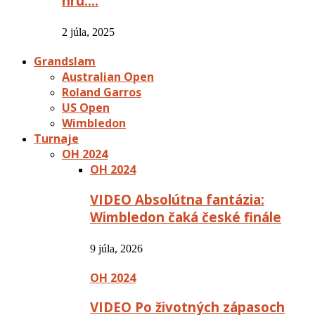
hru:…
2 júla, 2025
Grandslam
Australian Open
Roland Garros
US Open
Wimbledon
Turnaje
OH 2024
OH 2024
VIDEO Absolútna fantázia:
Wimbledon čaká české finále
9 júla, 2026
OH 2024
VIDEO Po životných zápasoch