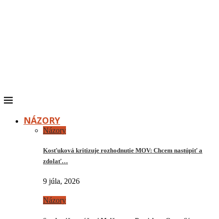
NÁZORY
Názory
Kosťuková kritizuje rozhodnutie MOV: Chcem nastúpiť a
zdolať…
9 júla, 2026
Názory