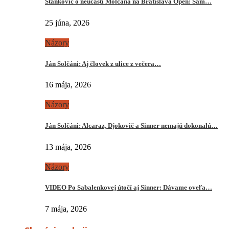
Stankovič o neúčasti Molčana na Bratislava Open: Sám…
25 júna, 2026
Názory
Ján Solčáni: Aj človek z ulice z večera…
16 mája, 2026
Názory
Ján Solčáni: Alcaraz, Djokovič a Sinner nemajú dokonalú…
13 mája, 2026
Názory
VIDEO Po Sabalenkovej útočí aj Sinner: Dávame oveľa…
7 mája, 2026