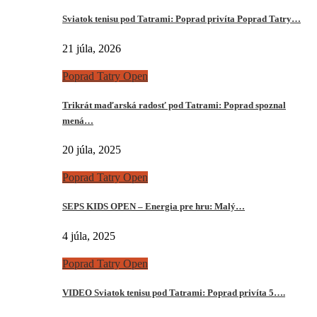
Sviatok tenisu pod Tatrami: Poprad privíta Poprad Tatry…
21 júla, 2026
Poprad Tatry Open
Trikrát maďarská radosť pod Tatrami: Poprad spoznal
mená…
20 júla, 2025
Poprad Tatry Open
SEPS KIDS OPEN – Energia pre hru: Malý…
4 júla, 2025
Poprad Tatry Open
VIDEO Sviatok tenisu pod Tatrami: Poprad privíta 5….