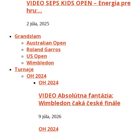
VIDEO SEPS KIDS OPEN – Energia pre
hru:…
2 júla, 2025
Grandslam
Australian Open
Roland Garros
US Open
Wimbledon
Turnaje
OH 2024
OH 2024
VIDEO Absolútna fantázia:
Wimbledon čaká české finále
9 júla, 2026
OH 2024