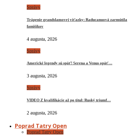
Správy
Trápenie grandslamovej víťazky: Raducanuová zarmútila
fanúšikov
4 augusta, 2026
Správy
Americké legendy sú späť! Serena a Venus opäť…
3 augusta, 2026
Správy
VIDEO Z kvalifikácie až po titul: Ruský triumf…
2 augusta, 2026
Poprad Tatry Open
Poprad Tatry Open