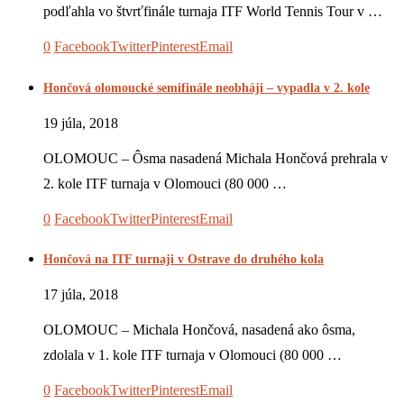
podľahla vo štvrťfinále turnaja ITF World Tennis Tour v …
0
Facebook
Twitter
Pinterest
Email
Hončová olomoucké semifinále neobháji – vypadla v 2. kole
19 júla, 2018
OLOMOUC – Ôsma nasadená Michala Hončová prehrala v
2. kole ITF turnaja v Olomouci (80 000 …
0
Facebook
Twitter
Pinterest
Email
Hončová na ITF turnaji v Ostrave do druhého kola
17 júla, 2018
OLOMOUC – Michala Hončová, nasadená ako ôsma,
zdolala v 1. kole ITF turnaja v Olomouci (80 000 …
0
Facebook
Twitter
Pinterest
Email