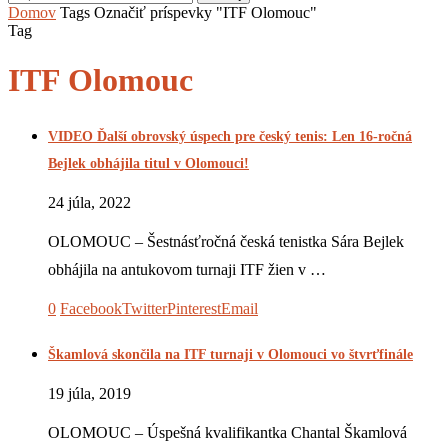
Domov
Tags
Označiť príspevky "ITF Olomouc"
Tag
ITF Olomouc
VIDEO Ďalší obrovský úspech pre český tenis: Len 16-ročná
Bejlek obhájila titul v Olomouci!
24 júla, 2022
OLOMOUC – Šestnásťročná česká tenistka Sára Bejlek
obhájila na antukovom turnaji ITF žien v …
0
Facebook
Twitter
Pinterest
Email
Škamlová skončila na ITF turnaji v Olomouci vo štvrťfinále
19 júla, 2019
OLOMOUC – Úspešná kvalifikantka Chantal Škamlová