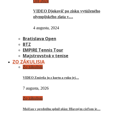
OH 2024
VIDEO Djokovič po zisku vytúženého
olympijského zlata v…
4 augusta, 2024
Bratislava Open
BTZ
EMPIRE Tennis Tour
Majstrovstvá v tenise
ZO ZÁKULISIA
Zo zákulisia
VIDEO Zmietla ju z kurtu a ruku jej…
7 augusta, 2026
Zo zákulisia
Molčan v predstihu splnil plán: Hlavným cieľom je…