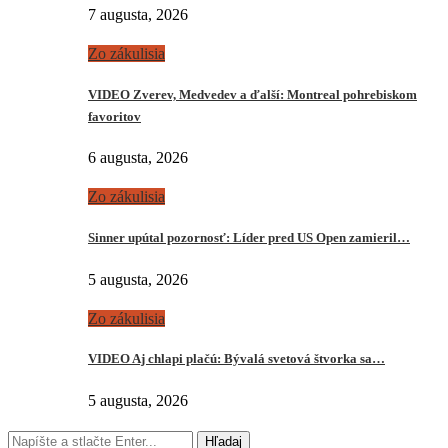
7 augusta, 2026
Zo zákulisia
VIDEO Zverev, Medvedev a ďalší: Montreal pohrebiskom
favoritov
6 augusta, 2026
Zo zákulisia
Sinner upútal pozornosť: Líder pred US Open zamieril…
5 augusta, 2026
Zo zákulisia
VIDEO Aj chlapi plačú: Bývalá svetová štvorka sa…
5 augusta, 2026
Hľadaj