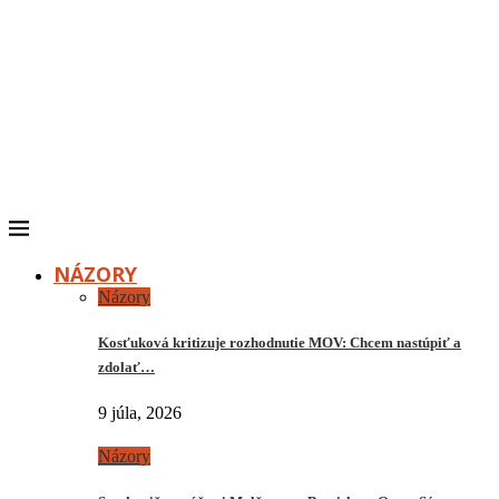
NÁZORY
Názory
Kosťuková kritizuje rozhodnutie MOV: Chcem nastúpiť a
zdolať…
9 júla, 2026
Názory