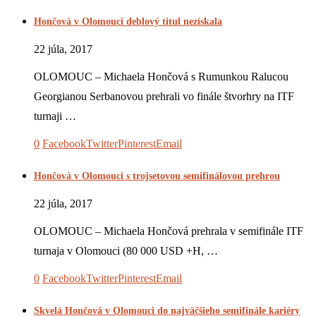
Hončová v Olomouci deblový titul nezískala
22 júla, 2017
OLOMOUC – Michaela Hončová s Rumunkou Ralucou
Georgianou Serbanovou prehrali vo finále štvorhry na ITF
turnaji …
0
Facebook
Twitter
Pinterest
Email
Hončová v Olomouci s trojsetovou semifinálovou prehrou
22 júla, 2017
OLOMOUC – Michaela Hončová prehrala v semifinále ITF
turnaja v Olomouci (80 000 USD +H, …
0
Facebook
Twitter
Pinterest
Email
Skvelá Hončová v Olomouci do najväčšieho semifinále kariéry