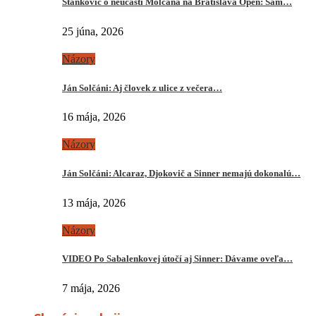
Stankovič o neúčasti Molčana na Bratislava Open: Sám…
25 júna, 2026
Názory
Ján Solčáni: Aj človek z ulice z večera…
16 mája, 2026
Názory
Ján Solčáni: Alcaraz, Djokovič a Sinner nemajú dokonalú…
13 mája, 2026
Názory
VIDEO Po Sabalenkovej útočí aj Sinner: Dávame oveľa…
7 mája, 2026