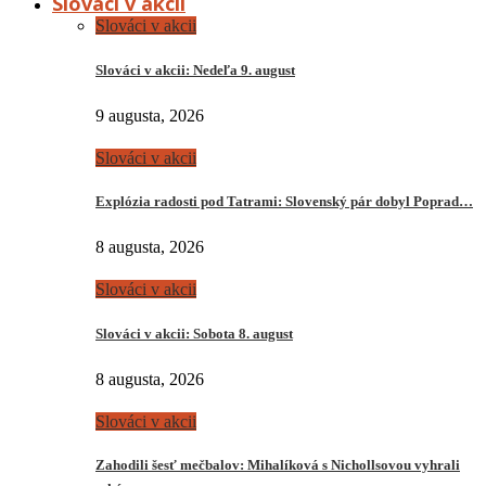
Slováci v akcii
Slováci v akcii
Slováci v akcii: Nedeľa 9. august
9 augusta, 2026
Slováci v akcii
Explózia radosti pod Tatrami: Slovenský pár dobyl Poprad…
8 augusta, 2026
Slováci v akcii
Slováci v akcii: Sobota 8. august
8 augusta, 2026
Slováci v akcii
Zahodili šesť mečbalov: Mihalíková s Nichollsovou vyhrali