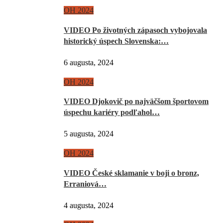
OH 2024
VIDEO Po životných zápasoch vybojovala
historický úspech Slovenska:…
6 augusta, 2024
OH 2024
VIDEO Djokovič po najväčšom športovom
úspechu kariéry podľahol…
5 augusta, 2024
OH 2024
VIDEO České sklamanie v boji o bronz,
Erraniová…
4 augusta, 2024