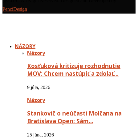
@2019 - All Right Reserved. Designed and Developed by
PenciDesign
NÁZORY
Názory
Kosťuková kritizuje rozhodnutie
MOV: Chcem nastúpiť a zdolať…
9 júla, 2026
Názory
Stankovič o neúčasti Molčana na
Bratislava Open: Sám…
25 júna, 2026