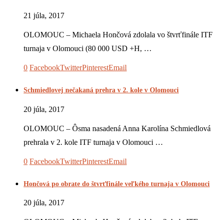
21 júla, 2017
OLOMOUC – Michaela Hončová zdolala vo štvrťfinále ITF
turnaja v Olomouci (80 000 USD +H, …
0
Facebook
Twitter
Pinterest
Email
Schmiedlovej nečakaná prehra v 2. kole v Olomouci
20 júla, 2017
OLOMOUC – Ôsma nasadená Anna Karolína Schmiedlová
prehrala v 2. kole ITF turnaja v Olomouci …
0
Facebook
Twitter
Pinterest
Email
Hončová po obrate do štvrťfinále veľkého turnaja v Olomouci
20 júla, 2017