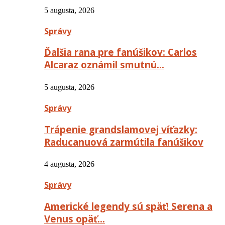
5 augusta, 2026
Správy
Ďalšia rana pre fanúšikov: Carlos
Alcaraz oznámil smutnú…
5 augusta, 2026
Správy
Trápenie grandslamovej víťazky:
Raducanuová zarmútila fanúšikov
4 augusta, 2026
Správy
Americké legendy sú späť! Serena a
Venus opäť…