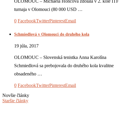
OLOMOUC – Michaela Hončová zdolala v 2. kole ITF
turnaja v Olomouci (80 000 USD …
0
Facebook
Twitter
Pinterest
Email
Schmiedlová v Olomouci do druhého kola
19 júla, 2017
OLOMOUC – Slovenská tenistka Anna Karolína
Schmiedlová sa prebojovala do druhého kola kvalitne
obsadeného …
0
Facebook
Twitter
Pinterest
Email
Novšie články
Staršie články