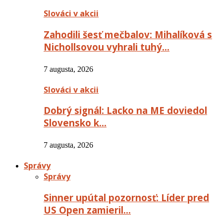
Slováci v akcii
Zahodili šesť mečbalov: Mihalíková s
Nichollsovou vyhrali tuhý…
7 augusta, 2026
Slováci v akcii
Dobrý signál: Lacko na ME doviedol
Slovensko k…
7 augusta, 2026
Správy
Správy
Sinner upútal pozornosť: Líder pred
US Open zamieril…