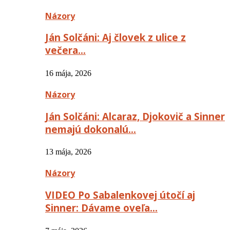
Názory
Ján Solčáni: Aj človek z ulice z
večera…
16 mája, 2026
Názory
Ján Solčáni: Alcaraz, Djokovič a Sinner
nemajú dokonalú…
13 mája, 2026
Názory
VIDEO Po Sabalenkovej útočí aj
Sinner: Dávame oveľa…