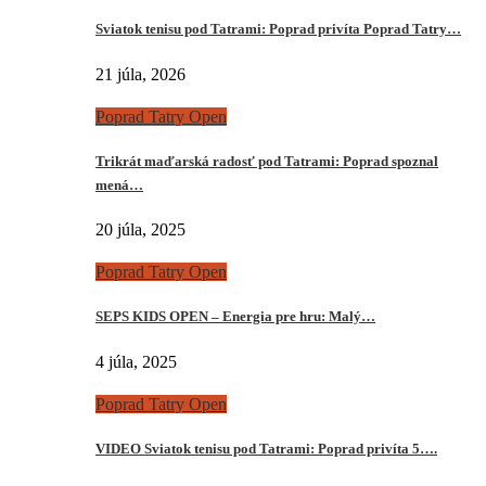
Sviatok tenisu pod Tatrami: Poprad privíta Poprad Tatry…
21 júla, 2026
Poprad Tatry Open
Trikrát maďarská radosť pod Tatrami: Poprad spoznal
mená…
20 júla, 2025
Poprad Tatry Open
SEPS KIDS OPEN – Energia pre hru: Malý…
4 júla, 2025
Poprad Tatry Open
VIDEO Sviatok tenisu pod Tatrami: Poprad privíta 5….