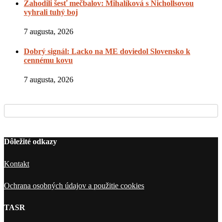
Zahodili šesť mečbalov: Mihalíková s Nichollsovou
vyhrali tuhý boj
7 augusta, 2026
Dobrý signál: Lacko na ME doviedol Slovensko k
cennému kovu
7 augusta, 2026
Dôležité odkazy
Kontakt
Ochrana osobných údajov a použitie cookies
TASR