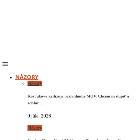
NÁZORY
Názory
Kosťuková kritizuje rozhodnutie MOV: Chcem nastúpiť a
zdolať…
9 júla, 2026
Názory