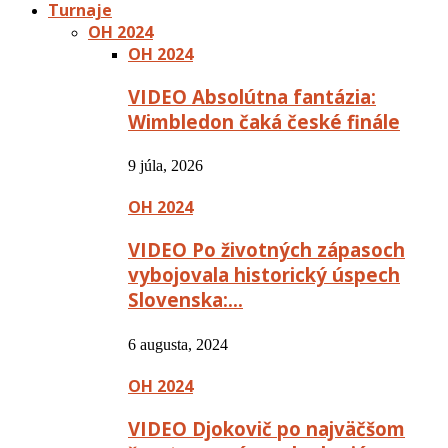
Turnaje
OH 2024
OH 2024
VIDEO Absolútna fantázia:
Wimbledon čaká české finále
9 júla, 2026
OH 2024
VIDEO Po životných zápasoch
vybojovala historický úspech
Slovenska:…
6 augusta, 2024
OH 2024
VIDEO Djokovič po najväčšom