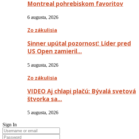
Montreal pohrebiskom favoritov
6 augusta, 2026
Zo zákulisia
Sinner upútal pozornosť: Líder pred
US Open zamieril…
5 augusta, 2026
Zo zákulisia
VIDEO Aj chlapi plačú: Bývalá svetová
štvorka sa…
5 augusta, 2026
Sign In