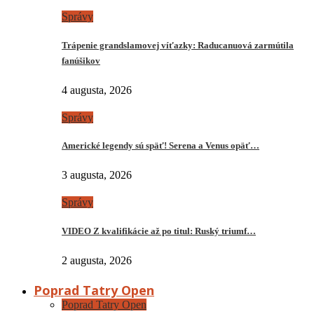
Správy
Trápenie grandslamovej víťazky: Raducanuová zarmútila
fanúšikov
4 augusta, 2026
Správy
Americké legendy sú späť! Serena a Venus opäť…
3 augusta, 2026
Správy
VIDEO Z kvalifikácie až po titul: Ruský triumf…
2 augusta, 2026
Poprad Tatry Open
Poprad Tatry Open