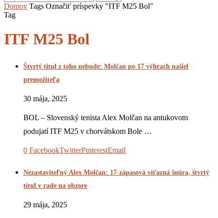
Domov
Tags
Označiť príspevky "ITF M25 Bol"
Tag
ITF M25 Bol
Štvrtý titul z toho nebude: Molčan po 17 výhrach našiel
premožiteľa
30 mája, 2025
BOL – Slovenský tenista Alex Molčan na antukovom
podujatí ITF M25 v chorvátskom Bole …
0
Facebook
Twitter
Pinterest
Email
Nezastaviteľný Alex Molčan: 17-zápasová víťazná šnúra, štvrtý
titul v rade na obzore
29 mája, 2025