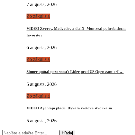
7 augusta, 2026
Zo zákulisia
VIDEO Zverev, Medvedev a ďalší: Montreal pohrebiskom
favoritov
6 augusta, 2026
Zo zákulisia
Sinner upútal pozornosť: Líder pred US Open zamieril…
5 augusta, 2026
Zo zákulisia
VIDEO Aj chlapi plačú: Bývalá svetová štvorka sa…
5 augusta, 2026
Hľadaj