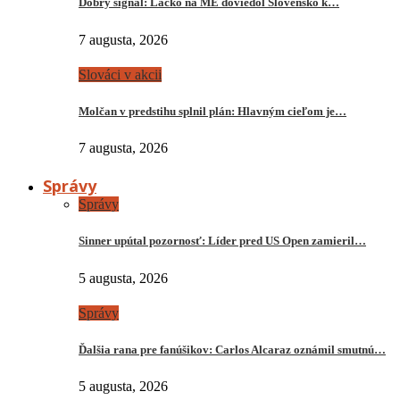
Dobrý signál: Lacko na ME doviedol Slovensko k…
7 augusta, 2026
Slováci v akcii
Molčan v predstihu splnil plán: Hlavným cieľom je…
7 augusta, 2026
Správy
Správy
Sinner upútal pozornosť: Líder pred US Open zamieril…
5 augusta, 2026
Správy
Ďalšia rana pre fanúšikov: Carlos Alcaraz oznámil smutnú…
5 augusta, 2026