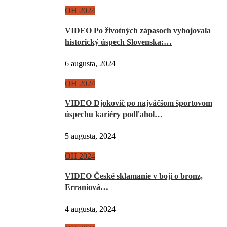
OH 2024
VIDEO Po životných zápasoch vybojovala
historický úspech Slovenska:…
6 augusta, 2024
OH 2024
VIDEO Djokovič po najväčšom športovom
úspechu kariéry podľahol…
5 augusta, 2024
OH 2024
VIDEO České sklamanie v boji o bronz,
Erraniová…
4 augusta, 2024