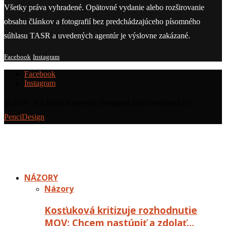
Všetky práva vyhradené. Opätovné vydanie alebo rozširovanie
obsahu článkov a fotografií bez predchádzajúceho písomného
súhlasu TASR a uvedených agentúr je výslovne zakázané.
Facebook
Instagram
Facebook
Instagram
@2019 - All Right Reserved. Designed and Developed by
PenciDesign
NÁZORY
Názory
Kosťuková kritizuje rozhodnutie
MOV: Chcem nastúpiť a zdolať…