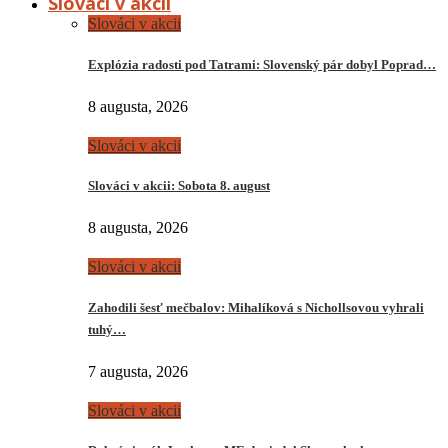
Slováci v akcii
Slováci v akcii
Explózia radosti pod Tatrami: Slovenský pár dobyl Poprad…
8 augusta, 2026
Slováci v akcii
Slováci v akcii: Sobota 8. august
8 augusta, 2026
Slováci v akcii
Zahodili šesť mečbalov: Mihalíková s Nichollsovou vyhrali
tuhý…
7 augusta, 2026
Slováci v akcii