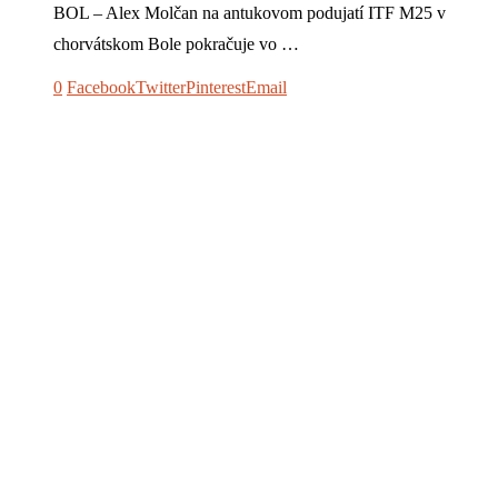
BOL – Alex Molčan na antukovom podujatí ITF M25 v
chorvátskom Bole pokračuje vo …
0
Facebook
Twitter
Pinterest
Email