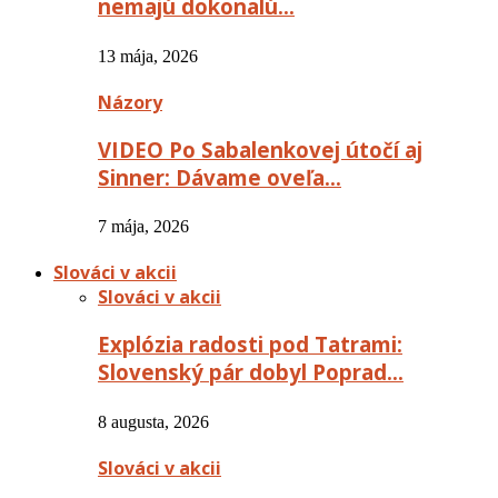
nemajú dokonalú…
13 mája, 2026
Názory
VIDEO Po Sabalenkovej útočí aj
Sinner: Dávame oveľa…
7 mája, 2026
Slováci v akcii
Slováci v akcii
Explózia radosti pod Tatrami:
Slovenský pár dobyl Poprad…
8 augusta, 2026
Slováci v akcii