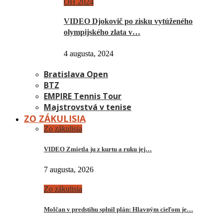
OH 2024
VIDEO Djokovič po zisku vytúženého
olympijského zlata v…
4 augusta, 2024
Bratislava Open
BTZ
EMPIRE Tennis Tour
Majstrovstvá v tenise
ZO ZÁKULISIA
Zo zákulisia
VIDEO Zmietla ju z kurtu a ruku jej…
7 augusta, 2026
Zo zákulisia
Molčan v predstihu splnil plán: Hlavným cieľom je…