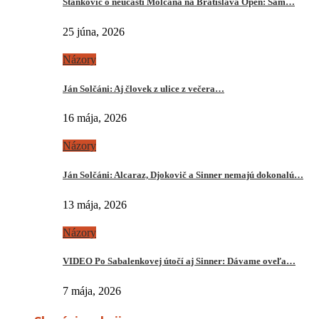
Stankovič o neúčasti Molčana na Bratislava Open: Sám…
25 júna, 2026
Názory
Ján Solčáni: Aj človek z ulice z večera…
16 mája, 2026
Názory
Ján Solčáni: Alcaraz, Djokovič a Sinner nemajú dokonalú…
13 mája, 2026
Názory
VIDEO Po Sabalenkovej útočí aj Sinner: Dávame oveľa…
7 mája, 2026