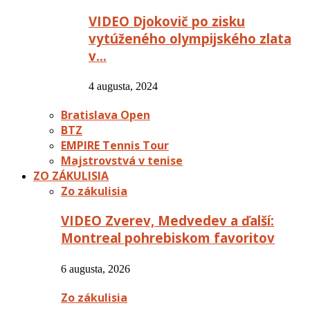
VIDEO Djokovič po zisku
vytúženého olympijského zlata
v…
4 augusta, 2024
Bratislava Open
BTZ
EMPIRE Tennis Tour
Majstrovstvá v tenise
ZO ZÁKULISIA
Zo zákulisia
VIDEO Zverev, Medvedev a ďalší:
Montreal pohrebiskom favoritov
6 augusta, 2026
Zo zákulisia