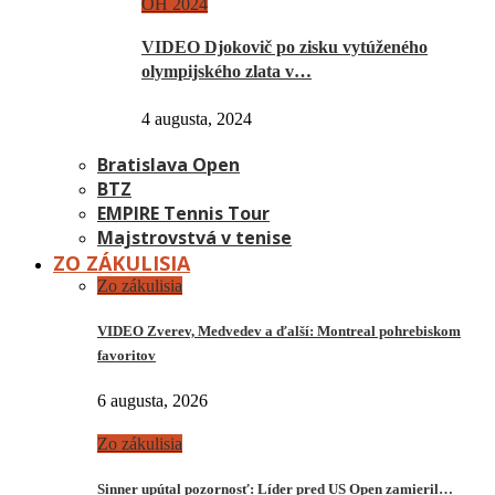
OH 2024
VIDEO Djokovič po zisku vytúženého
olympijského zlata v…
4 augusta, 2024
Bratislava Open
BTZ
EMPIRE Tennis Tour
Majstrovstvá v tenise
ZO ZÁKULISIA
Zo zákulisia
VIDEO Zverev, Medvedev a ďalší: Montreal pohrebiskom
favoritov
6 augusta, 2026
Zo zákulisia
Sinner upútal pozornosť: Líder pred US Open zamieril…