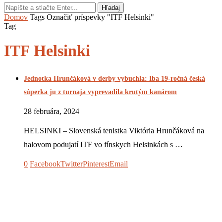
Hľadaj
Domov
Tags
Označiť príspevky "ITF Helsinki"
Tag
ITF Helsinki
Jednotka Hrunčáková v derby vybuchla: Iba 19-ročná česká
súperka ju z turnaja vyprevadila krutým kanárom
28 februára, 2024
HELSINKI – Slovenská tenistka Viktória Hrunčáková na
halovom podujatí ITF vo fínskych Helsinkách s …
0
Facebook
Twitter
Pinterest
Email