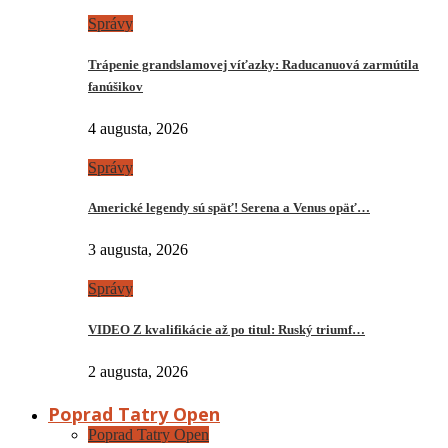
Správy
Trápenie grandslamovej víťazky: Raducanuová zarmútila
fanúšikov
4 augusta, 2026
Správy
Americké legendy sú späť! Serena a Venus opäť…
3 augusta, 2026
Správy
VIDEO Z kvalifikácie až po titul: Ruský triumf…
2 augusta, 2026
Poprad Tatry Open
Poprad Tatry Open