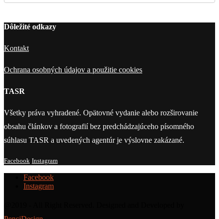
Dôležité odkazy
Kontakt
Ochrana osobných údajov a použitie cookies
TASR
Všetky práva vyhradené. Opätovné vydanie alebo rozširovanie
obsahu článkov a fotografií bez predchádzajúceho písomného
súhlasu TASR a uvedených agentúr je výslovne zakázané.
Facebook
Instagram
Facebook
Instagram
@2019 - All Right Reserved. Designed and Developed by
PenciDesign