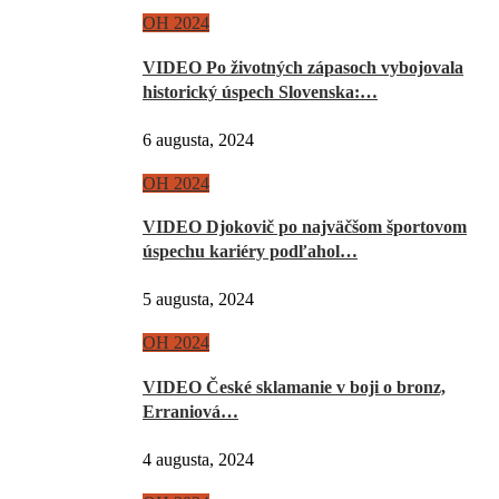
OH 2024
VIDEO Po životných zápasoch vybojovala
historický úspech Slovenska:…
6 augusta, 2024
OH 2024
VIDEO Djokovič po najväčšom športovom
úspechu kariéry podľahol…
5 augusta, 2024
OH 2024
VIDEO České sklamanie v boji o bronz,
Erraniová…
4 augusta, 2024