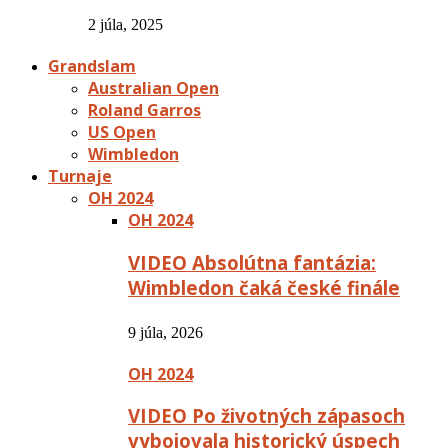
2 júla, 2025
Grandslam
Australian Open
Roland Garros
US Open
Wimbledon
Turnaje
OH 2024
OH 2024
VIDEO Absolútna fantázia:
Wimbledon čaká české finále
9 júla, 2026
OH 2024
VIDEO Po životných zápasoch
vybojovala historický úspech