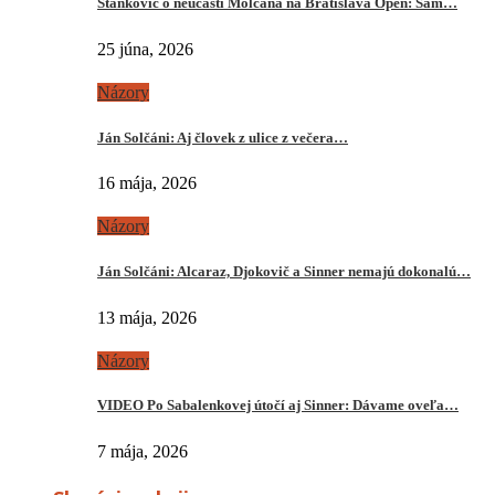
Stankovič o neúčasti Molčana na Bratislava Open: Sám…
25 júna, 2026
Názory
Ján Solčáni: Aj človek z ulice z večera…
16 mája, 2026
Názory
Ján Solčáni: Alcaraz, Djokovič a Sinner nemajú dokonalú…
13 mája, 2026
Názory
VIDEO Po Sabalenkovej útočí aj Sinner: Dávame oveľa…
7 mája, 2026