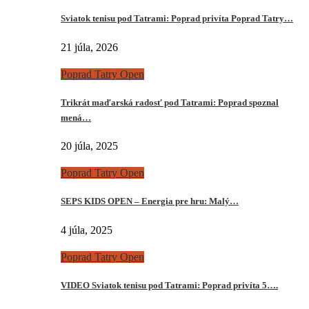
Sviatok tenisu pod Tatrami: Poprad privíta Poprad Tatry…
21 júla, 2026
Poprad Tatry Open
Trikrát maďarská radosť pod Tatrami: Poprad spoznal
mená…
20 júla, 2025
Poprad Tatry Open
SEPS KIDS OPEN – Energia pre hru: Malý…
4 júla, 2025
Poprad Tatry Open
VIDEO Sviatok tenisu pod Tatrami: Poprad privíta 5….