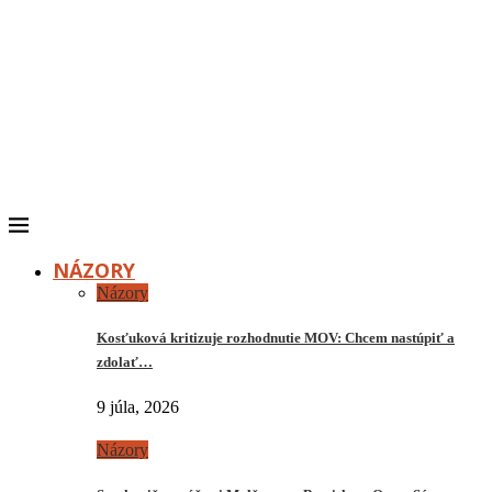
NÁZORY
Názory
Kosťuková kritizuje rozhodnutie MOV: Chcem nastúpiť a
zdolať…
9 júla, 2026
Názory