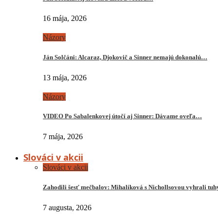
16 mája, 2026
Názory
Ján Solčáni: Alcaraz, Djokovič a Sinner nemajú dokonalú…
13 mája, 2026
Názory
VIDEO Po Sabalenkovej útočí aj Sinner: Dávame oveľa…
7 mája, 2026
Slováci v akcii
Slováci v akcii
Zahodili šesť mečbalov: Mihalíková s Nichollsovou vyhrali tu
7 augusta, 2026