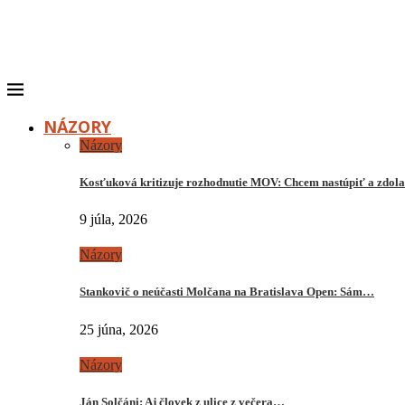
NÁZORY
Názory
Kosťuková kritizuje rozhodnutie MOV: Chcem nastúpiť a zdo
9 júla, 2026
Názory
Stankovič o neúčasti Molčana na Bratislava Open: Sám…
25 júna, 2026
Názory
Ján Solčáni: Aj človek z ulice z večera…