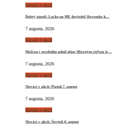
Slováci v akcii
Dobrý signál: Lacko na ME doviedol Slovensko k…
7 augusta, 2026
Slováci v akcii
Molčan v predstihu splnil plán: Hlavným cieľom je…
7 augusta, 2026
Slováci v akcii
Slováci v akcii: Piatok 7. august
7 augusta, 2026
Slováci v akcii
Slováci v akcii: Štvrtok 6. august