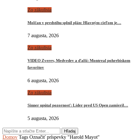
Zo zákulisia
Molčan v predstihu splnil plán: Hlavným cieľom je…
7 augusta, 2026
Zo zákulisia
VIDEO Zverev, Medvedev a ďalší: Montreal pohrebiskom
favoritov
6 augusta, 2026
Zo zákulisia
Sinner upútal pozornosť: Líder pred US Open zamieril…
5 augusta, 2026
Hľadaj
Domov
Tags
Označiť príspevky "Harold Mayot"