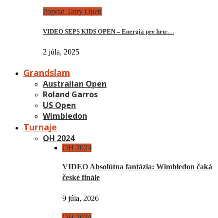
Poprad Tatry Open
VIDEO SEPS KIDS OPEN – Energia pre hru:…
2 júla, 2025
Grandslam
Australian Open
Roland Garros
US Open
Wimbledon
Turnaje
OH 2024
OH 2024
VIDEO Absolútna fantázia: Wimbledon čaká
české finále
9 júla, 2026
OH 2024