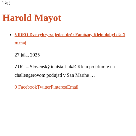
Tag
Harold Mayot
VIDEO Dve výhry za jeden deň: Famózny Klein dobyl ďalší
turnaj
27 júla, 2025
ZUG – Slovenský tenista Lukáš Klein po triumfe na
challengerovom podujatí v San Maríne …
0
Facebook
Twitter
Pinterest
Email