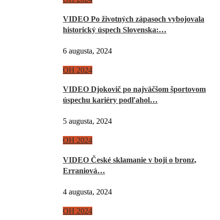
VIDEO Po životných zápasoch vybojovala
historický úspech Slovenska:…
6 augusta, 2024
OH 2024
VIDEO Djokovič po najväčšom športovom
úspechu kariéry podľahol…
5 augusta, 2024
OH 2024
VIDEO České sklamanie v boji o bronz,
Erraniová…
4 augusta, 2024
OH 2024