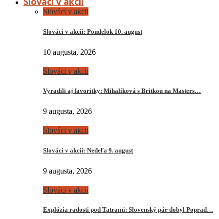
Slováci v akcii
Slováci v akcii
Slováci v akcii: Pondelok 10. august
10 augusta, 2026
Slováci v akcii
Vyradili aj favoritky: Mihalíková s Britkou na Masters…
9 augusta, 2026
Slováci v akcii
Slováci v akcii: Nedeľa 9. august
9 augusta, 2026
Slováci v akcii
Explózia radosti pod Tatrami: Slovenský pár dobyl Poprad…