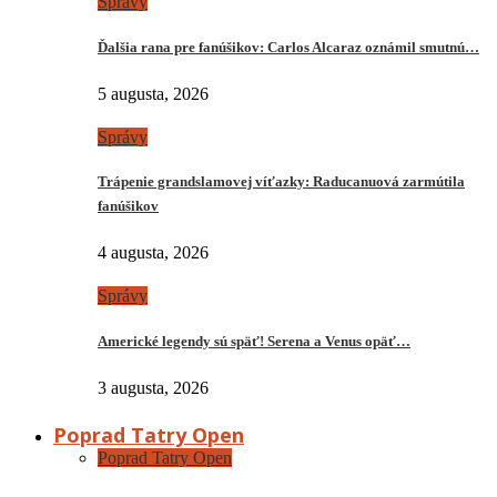
Správy
Ďalšia rana pre fanúšikov: Carlos Alcaraz oznámil smutnú…
5 augusta, 2026
Správy
Trápenie grandslamovej víťazky: Raducanuová zarmútila
fanúšikov
4 augusta, 2026
Správy
Americké legendy sú späť! Serena a Venus opäť…
3 augusta, 2026
Poprad Tatry Open
Poprad Tatry Open