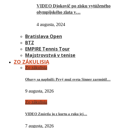
VIDEO Djokovič po zisku vytúženého
olympijského zlata v…
4 augusta, 2024
Bratislava Open
BTZ
EMPIRE Tennis Tour
Majstrovstvá v tenise
ZO ZÁKULISIA
Zo zákulisia
Obavy sa naplnili: Prvý muž sveta Sinner zarmútil…
9 augusta, 2026
Zo zákulisia
VIDEO Zmietla ju z kurtu a ruku jej…
7 augusta, 2026