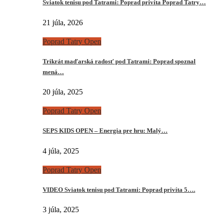
Sviatok tenisu pod Tatrami: Poprad privíta Poprad Tatry…
21 júla, 2026
Poprad Tatry Open
Trikrát maďarská radosť pod Tatrami: Poprad spoznal
mená…
20 júla, 2025
Poprad Tatry Open
SEPS KIDS OPEN – Energia pre hru: Malý…
4 júla, 2025
Poprad Tatry Open
VIDEO Sviatok tenisu pod Tatrami: Poprad privíta 5….
3 júla, 2025