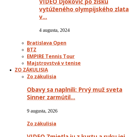
VIDEO Djokovič po zisku
vytúženého olympijského zlata
v…
4 augusta, 2024
Bratislava Open
BTZ
EMPIRE Tennis Tour
Majstrovstvá v tenise
ZO ZÁKULISIA
Zo zákulisia
Obavy sa naplnili: Prvý muž sveta
Sinner zarmútil…
9 augusta, 2026
Zo zákulisia
VIDEO Zmietla ju z kurtu a ruku jej…