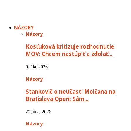
NÁZORY
Názory
Kosťuková kritizuje rozhodnutie
MOV: Chcem nastúpiť a zdolať…
9 júla, 2026
Názory
Stankovič o neúčasti Molčana na
Bratislava Open: Sám…
25 júna, 2026
Názory