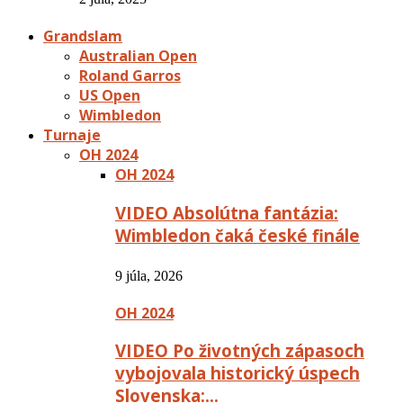
Grandslam
Australian Open
Roland Garros
US Open
Wimbledon
Turnaje
OH 2024
OH 2024
VIDEO Absolútna fantázia:
Wimbledon čaká české finále
9 júla, 2026
OH 2024
VIDEO Po životných zápasoch
vybojovala historický úspech
Slovenska:…