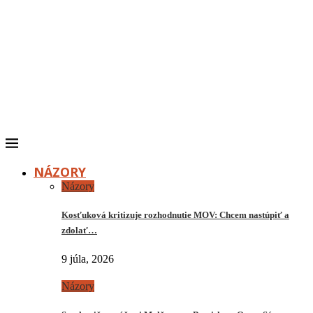
NÁZORY
Názory
Kosťuková kritizuje rozhodnutie MOV: Chcem nastúpiť a
zdolať…
9 júla, 2026
Názory