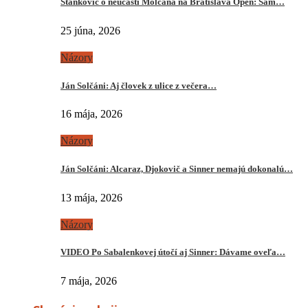
Stankovič o neúčasti Molčana na Bratislava Open: Sám…
25 júna, 2026
Názory
Ján Solčáni: Aj človek z ulice z večera…
16 mája, 2026
Názory
Ján Solčáni: Alcaraz, Djokovič a Sinner nemajú dokonalú…
13 mája, 2026
Názory
VIDEO Po Sabalenkovej útočí aj Sinner: Dávame oveľa…
7 mája, 2026