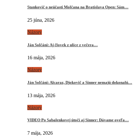
Stankovič o neúčasti Molčana na Bratislava Open: Sám…
25 júna, 2026
Názory
Ján Solčáni: Aj človek z ulice z večera…
16 mája, 2026
Názory
Ján Solčáni: Alcaraz, Djokovič a Sinner nemajú dokonalú…
13 mája, 2026
Názory
VIDEO Po Sabalenkovej útočí aj Sinner: Dávame oveľa…
7 mája, 2026