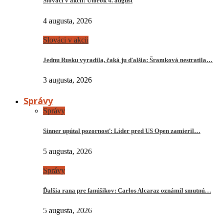
Slováci v akcii: Utorok 4. august
4 augusta, 2026
Slováci v akcii
Jednu Rusku vyradila, čaká ju ďalšia: Šramková nestratila…
3 augusta, 2026
Správy
Správy
Sinner upútal pozornosť: Líder pred US Open zamieril…
5 augusta, 2026
Správy
Ďalšia rana pre fanúšikov: Carlos Alcaraz oznámil smutnú…
5 augusta, 2026