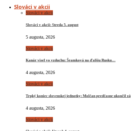
Slováci v akcii
Slováci v akcii
Slováci v akcii: Streda 5. august
5 augusta, 2026
Slováci v akcii
Kanár visel vo vzduchu: Šramková na ďalšiu Rusku…
4 augusta, 2026
Slováci v akcii
Trpký koniec slovenskej jednotky: Molčan predčasne ukončil z
4 augusta, 2026
Slováci v akcii