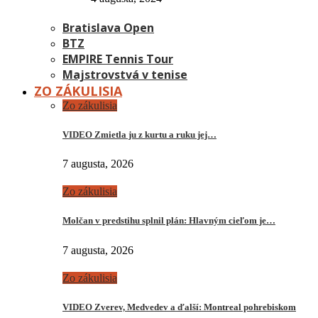
Bratislava Open
BTZ
EMPIRE Tennis Tour
Majstrovstvá v tenise
ZO ZÁKULISIA
Zo zákulisia
VIDEO Zmietla ju z kurtu a ruku jej…
7 augusta, 2026
Zo zákulisia
Molčan v predstihu splnil plán: Hlavným cieľom je…
7 augusta, 2026
Zo zákulisia
VIDEO Zverev, Medvedev a ďalší: Montreal pohrebiskom