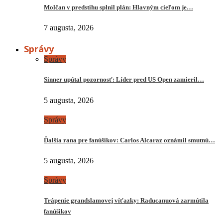
Molčan v predstihu splnil plán: Hlavným cieľom je…
7 augusta, 2026
Správy
Správy
Sinner upútal pozornosť: Líder pred US Open zamieril…
5 augusta, 2026
Správy
Ďalšia rana pre fanúšikov: Carlos Alcaraz oznámil smutnú…
5 augusta, 2026
Správy
Trápenie grandslamovej víťazky: Raducanuová zarmútila
fanúšikov