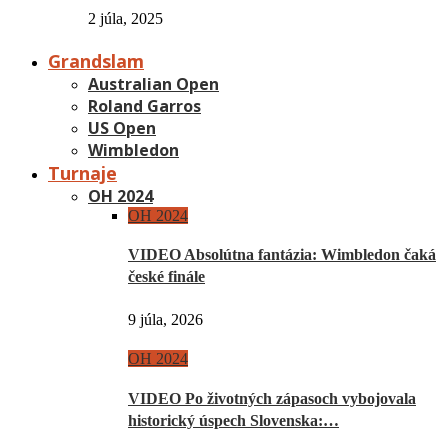
2 júla, 2025
Grandslam
Australian Open
Roland Garros
US Open
Wimbledon
Turnaje
OH 2024
OH 2024
VIDEO Absolútna fantázia: Wimbledon čaká
české finále
9 júla, 2026
OH 2024
VIDEO Po životných zápasoch vybojovala
historický úspech Slovenska:…