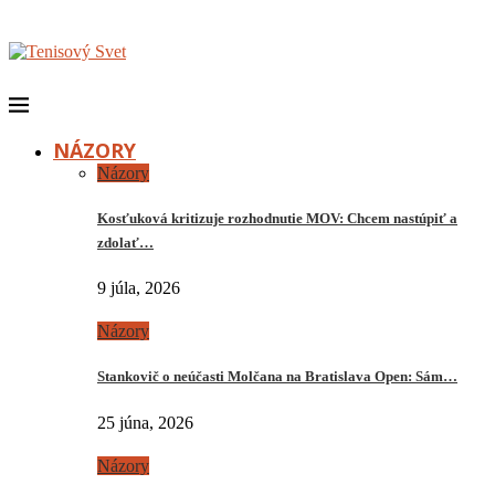
NÁZORY
Názory
Kosťuková kritizuje rozhodnutie MOV: Chcem nastúpiť a
zdolať…
9 júla, 2026
Názory
Stankovič o neúčasti Molčana na Bratislava Open: Sám…
25 júna, 2026
Názory