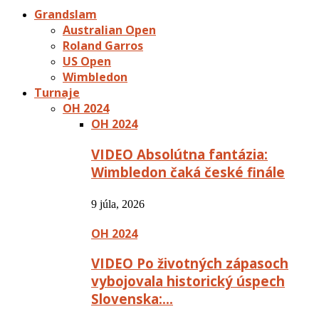
Grandslam
Australian Open
Roland Garros
US Open
Wimbledon
Turnaje
OH 2024
OH 2024
VIDEO Absolútna fantázia:
Wimbledon čaká české finále
9 júla, 2026
OH 2024
VIDEO Po životných zápasoch
vybojovala historický úspech
Slovenska:…