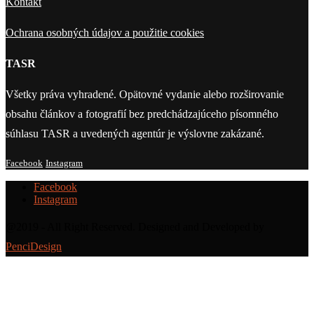
Kontakt
Ochrana osobných údajov a použitie cookies
TASR
Všetky práva vyhradené. Opätovné vydanie alebo rozširovanie
obsahu článkov a fotografií bez predchádzajúceho písomného
súhlasu TASR a uvedených agentúr je výslovne zakázané.
Facebook
Instagram
Facebook
Instagram
@2019 - All Right Reserved. Designed and Developed by
PenciDesign