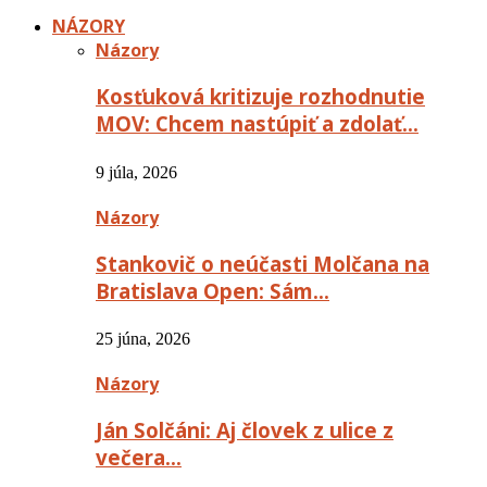
NÁZORY
Názory
Kosťuková kritizuje rozhodnutie
MOV: Chcem nastúpiť a zdolať…
9 júla, 2026
Názory
Stankovič o neúčasti Molčana na
Bratislava Open: Sám…
25 júna, 2026
Názory
Ján Solčáni: Aj človek z ulice z
večera…