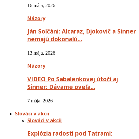
16 mája, 2026
Názory
Ján Solčáni: Alcaraz, Djokovič a Sinner
nemajú dokonalú…
13 mája, 2026
Názory
VIDEO Po Sabalenkovej útočí aj
Sinner: Dávame oveľa…
7 mája, 2026
Slováci v akcii
Slováci v akcii
Explózia radosti pod Tatrami: