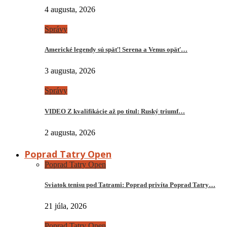
4 augusta, 2026
Správy
Americké legendy sú späť! Serena a Venus opäť…
3 augusta, 2026
Správy
VIDEO Z kvalifikácie až po titul: Ruský triumf…
2 augusta, 2026
Poprad Tatry Open
Poprad Tatry Open
Sviatok tenisu pod Tatrami: Poprad privíta Poprad Tatry…
21 júla, 2026
Poprad Tatry Open