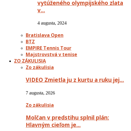
vytúženého olympijského zlata
v…
4 augusta, 2024
Bratislava Open
BTZ
EMPIRE Tennis Tour
Majstrovstvá v tenise
ZO ZÁKULISIA
Zo zákulisia
VIDEO Zmietla ju z kurtu a ruku jej…
7 augusta, 2026
Zo zákulisia
Molčan v predstihu splnil plán:
Hlavným cieľom je…