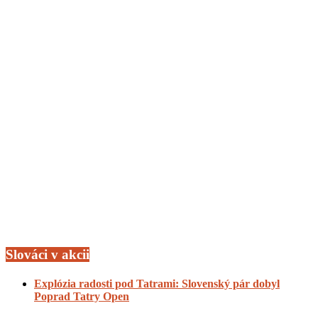
Slováci v akcii
Explózia radosti pod Tatrami: Slovenský pár dobyl
Poprad Tatry Open