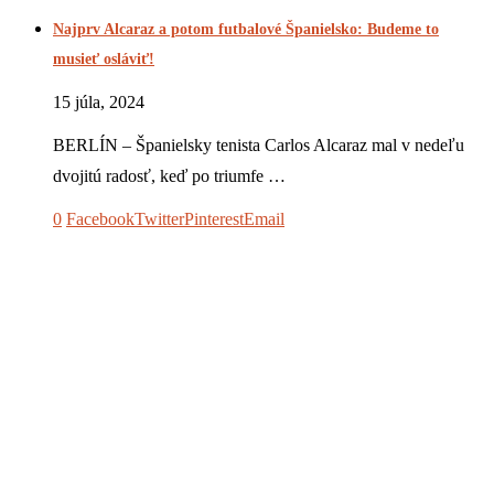
Najprv Alcaraz a potom futbalové Španielsko: Budeme to
musieť osláviť!
15 júla, 2024
BERLÍN – Španielsky tenista Carlos Alcaraz mal v nedeľu
dvojitú radosť, keď po triumfe …
0
Facebook
Twitter
Pinterest
Email