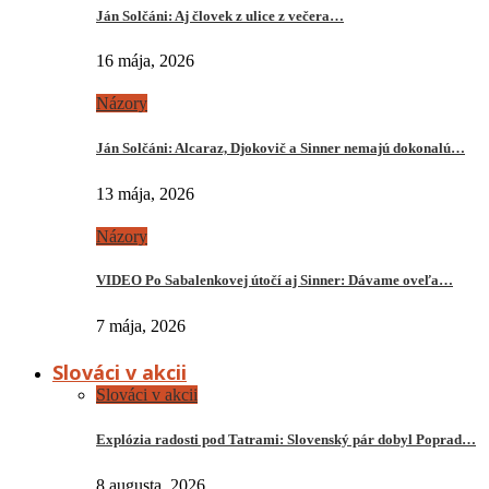
Ján Solčáni: Aj človek z ulice z večera…
16 mája, 2026
Názory
Ján Solčáni: Alcaraz, Djokovič a Sinner nemajú dokonalú…
13 mája, 2026
Názory
VIDEO Po Sabalenkovej útočí aj Sinner: Dávame oveľa…
7 mája, 2026
Slováci v akcii
Slováci v akcii
Explózia radosti pod Tatrami: Slovenský pár dobyl Poprad…
8 augusta, 2026