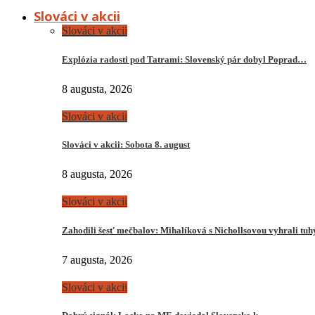
Slováci v akcii
Slováci v akcii
Explózia radosti pod Tatrami: Slovenský pár dobyl Poprad…
8 augusta, 2026
Slováci v akcii
Slováci v akcii: Sobota 8. august
8 augusta, 2026
Slováci v akcii
Zahodili šesť mečbalov: Mihalíková s Nichollsovou vyhrali tu
7 augusta, 2026
Slováci v akcii