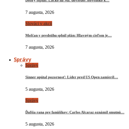
Dobrý signál: Lacko na ME doviedol Slovensko k…
7 augusta, 2026
Slováci v akcii
Molčan v predstihu splnil plán: Hlavným cieľom je…
7 augusta, 2026
Správy
Správy
Sinner upútal pozornosť: Líder pred US Open zamieril…
5 augusta, 2026
Správy
Ďalšia rana pre fanúšikov: Carlos Alcaraz oznámil smutnú…
5 augusta, 2026