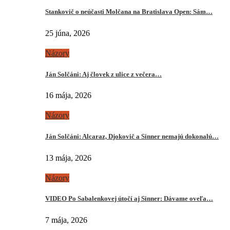
Stankovič o neúčasti Molčana na Bratislava Open: Sám…
25 júna, 2026
Názory
Ján Solčáni: Aj človek z ulice z večera…
16 mája, 2026
Názory
Ján Solčáni: Alcaraz, Djokovič a Sinner nemajú dokonalú…
13 mája, 2026
Názory
VIDEO Po Sabalenkovej útočí aj Sinner: Dávame oveľa…
7 mája, 2026